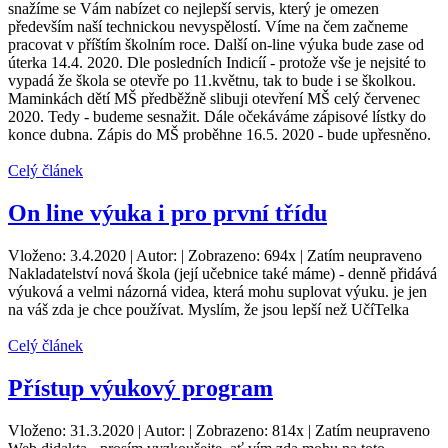
snažíme se Vám nabízet co nejlepší servis, který je omezen
především naší technickou nevyspělostí. Víme na čem začneme
pracovat v příštím školním roce. Další on-line výuka bude zase od
úterka 14.4. 2020. Dle posledních Indicíí - protože vše je nejsité to
vypadá že škola se otevře po 11.květnu, tak to bude i se školkou.
Maminkách dětí MŠ předběžně slibuji otevření MŠ celý červenec
2020. Tedy - budeme sesnažit. Dále očekáváme zápisové lístky do
konce dubna. Zápis do MŠ proběhne 16.5. 2020 - bude upřesněno.
Celý článek
On line výuka i pro první třídu
Vloženo: 3.4.2020 | Autor: | Zobrazeno: 694x | Zatím neupraveno
Nakladatelství nová škola (její učebnice také máme) - denně přidává
výuková a velmi názorná videa, která mohu suplovat výuku. je jen
na váš zda je chce používat. Myslím, že jsou lepší než UčíTelka
Celý článek
Přístup výukový program
Vloženo: 31.3.2020 | Autor: | Zobrazeno: 814x | Zatím neupraveno