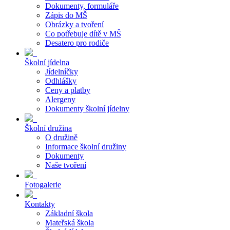
Dokumenty, formuláře
Zápis do MŠ
Obrázky a tvoření
Co potřebuje dítě v MŠ
Desatero pro rodiče
Školní jídelna
Jídelníčky
Odhlášky
Ceny a platby
Alergeny
Dokumenty školní jídelny
Školní družina
O družině
Informace školní družiny
Dokumenty
Naše tvoření
Fotogalerie
Kontakty
Základní škola
Mateřská škola