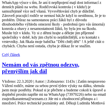
WhatsApp výuce s tím, že ani ti nepřipojení mají dost informací z
denních plánů na webu. Rodičovská kontrola ( v klidu!) je
samozřejmně více než vítaná. Vyvsvětlování chyb je důležité.
Zároveň pracující rodiče se nemusí bát,že když to nestihnou, že je to
problém. Důraz na samostanou práci žáků byl z důvodu
dlouhodobého výhledu omezení školy - podrobná (pro vás úmorná)
konrola a obavy z nesamostatnosti žáků, by byla jen na škodu.
Musíte být v klidu. Vy si z dětmi hrajte a dělejte jim příjemné
společníky v době, kdy jim chybí to nejdůležitější, a to kontakt s
vrstevníky. Jak říkala moje babička "Děti chtěj děti" ! A ještě citát o
chybách. Chyba není ostuda, chyba je důkaz že se snažím.
Celý článek
Nemám od vás zpětnou odezvu,
přemýšlím jak dál
Vloženo: 22.3.2020 | Autor: | Zobrazeno: 1143x | Zatím neupraveno
Vážení rodiče, máme za sebou první týden výuky na dálku, shrnula
jsem moje postřehy. Pokud si je přečtete a budeme cokoli k úpravě a
doplnění prosím napište mi na WhatsApp (73979226) nebo na email
zsujezdkarantena@seznam.cz Jde mi o zhodnocení přístupu a i
množství. Práce technické poznámky atd. Děkuji Ludmila Mottlová