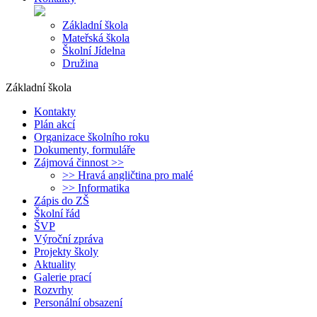
Základní škola
Mateřská škola
Školní Jídelna
Družina
Základní škola
Kontakty
Plán akcí
Organizace školního roku
Dokumenty, formuláře
Zájmová činnost >>
>> Hravá angličtina pro malé
>> Informatika
Zápis do ZŠ
Školní řád
ŠVP
Výroční zpráva
Projekty školy
Aktuality
Galerie prací
Rozvrhy
Personální obsazení