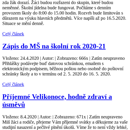
zda žák dorazí. Žáci budou rozřazeni do skupin, které budou
neměnné. Školní jídelna bude fungovat. Počítáme s denním
provozem školy do 8:00 do 15.00 hodin. Rozvrh bude limitován s
důrazem na výuku hlavních předmětů. Více napíši až po 16.5.2020.
Situace se mění denně.
Celý článek
Zápis do MŠ na školní rok 2020-21
Vloženo: 24.4.2020 | Autor: | Zobrazeno: 666x | Zatím neupraveno
Přihlášky podávejte buď datovou schránkou, emailem s
elektronickým podpisem, běžnou poštou nebo osobně do poštovní
schránky školy a to v termínu od 2. 5. 2020 do 16. 5. 2020.
Celý článek
Příjemné Velikonoce, hodně zdraví a
úsměvů
Vloženo: 8.4.2020 | Autor: | Zobrazeno: 671x | Zatím neupraveno
Milí žáci a rodiče, přejeme Vám příjemné svátky a děkujeme za vaše
studijní nasazení a pečlivé plnění úkolů. Víme že to není vždy lehké,