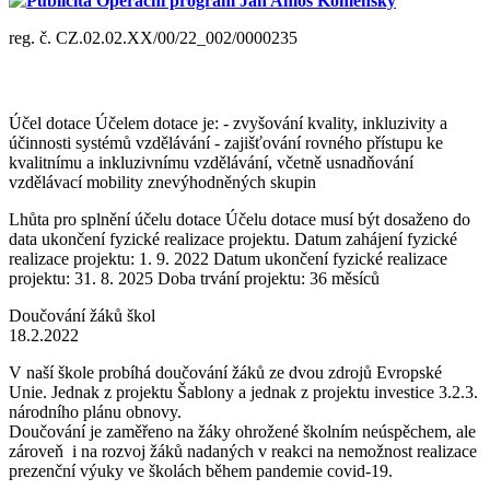
Publicita Operační program Jan Amos Komenský
reg. č. CZ.02.02.XX/00/22_002/0000235
Účel dotace Účelem dotace je: - zvyšování kvality, inkluzivity a
účinnosti systémů vzdělávání - zajišťování rovného přístupu ke
kvalitnímu a inkluzivnímu vzdělávání, včetně usnadňování
vzdělávací mobility znevýhodněných skupin
Lhůta pro splnění účelu dotace Účelu dotace musí být dosaženo do
data ukončení fyzické realizace projektu. Datum zahájení fyzické
realizace projektu: 1. 9. 2022 Datum ukončení fyzické realizace
projektu: 31. 8. 2025 Doba trvání projektu: 36 měsíců
Doučování žáků škol
18.2.2022
V naší škole probíhá doučování žáků ze dvou zdrojů Evropské
Unie. Jednak z projektu Šablony a jednak z projektu investice 3.2.3.
národního plánu obnovy.
Doučování je zaměřeno na žáky ohrožené školním neúspěchem, ale
zároveň i na rozvoj žáků nadaných v reakci na nemožnost realizace
prezenční výuky ve školách během pandemie covid-19.