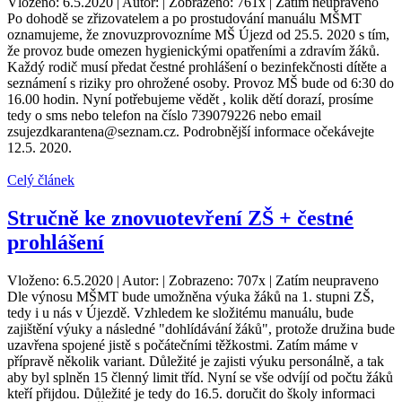
Vloženo: 6.5.2020 | Autor: | Zobrazeno: 761x | Zatím neupraveno
Po dohodě se zřizovatelem a po prostudování manuálu MŠMT
oznamujeme, že znovuzprovozníme MŠ Újezd od 25.5. 2020 s tím,
že provoz bude omezen hygienickými opatřeními a zdravím žáků.
Každý rodič musí předat čestné prohlášení o bezinfekčnosti dítěte a
seznámení s riziky pro ohrožené osoby. Provoz MŠ bude od 6:30 do
16.00 hodin. Nyní potřebujeme vědět , kolik dětí dorazí, prosíme
tedy o sms nebo telefon na číslo 739079226 nebo email
zsujezdkarantena@seznam.cz. Podrobnější informace očekávejte
12.5. 2020.
Celý článek
Stručně ke znovuotevření ZŠ + čestné
prohlášení
Vloženo: 6.5.2020 | Autor: | Zobrazeno: 707x | Zatím neupraveno
Dle výnosu MŠMT bude umožněna výuka žáků na 1. stupni ZŠ,
tedy i u nás v Újezdě. Vzhledem ke složitému manuálu, bude
zajištění výuky a následné "dohlídávání žáků", protože družina bude
uzavřena spojené jistě s počátečními těžkostmi. Zatím máme v
přípravě několik variant. Důležité je zajisti výuku personálně, a tak
aby byl splněn 15 členný limit tříd. Nyní se vše odvíjí od počtu žáků
kteří přijdou. Důležité je tedy do 16.5. doručit do školy informaci