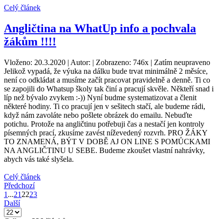
Celý článek
Angličtina na WhatUp info a pochvala
žákům !!!!
Vloženo: 20.3.2020 | Autor: | Zobrazeno: 746x | Zatím neupraveno
Jelikož vypadá, že výuka na dálku bude trvat minimálně 2 měsíce,
není co odkládat a musíme začít pracovat pravidelně a denně. Ti co
se zapojili do Whatsup školy tak činí a pracují skvěle. Někteří snad i
líp než bývalo zvykem :-)) Nyní budme systematizovat a členit
některé hodiny. Ti co pracují jen v sešitech stačí, ale budeme rádi,
když nám zavoláte nebo pošlete obrázek do emailu. Nebuďte
potichu. Protože na angličtinu potřebuji čas a nestačí jen kontroly
písemných prací, zkusíme zavést níževedený rozvrh. PRO ŽÁKY
TO ZNAMENÁ, BÝT V DOBĚ AJ ON LINE S POMŮCKAMI
NA ANGLIČTINU U SEBE. Budeme zkoušet vlastní nahrávky,
abych vás také slyšela.
Celý článek
Předchozí
1
...
21
22
23
Další