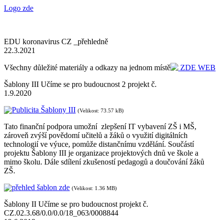
Logo zde
EDU koronavirus CZ _přehledně
22.3.2021
Všechny důležité materiály a odkazy na jednom místě
ZDE WEB
Šablony III Učíme se pro budoucnost 2 projekt č.
1.9.2020
Publicita Šablony III
(Velikost: 73.57 kB)
Tato finanční podpora umožní zlepšení IT vybavení ZŠ i MŠ,
zároveň zvýší povědomí učitelů a žáků o využití digitálních
technologií ve výuce, pomůže distančnímu vzdělání. Součástí
projektu Šablony III je organizace projektových dnů ve škole a
mimo školu. Dále sdílení zkušeností pedagogů a doučování žáků
ZŠ.
přehled šablon zde
(Velikost: 1.36 MB)
Šablony II Učíme se pro budoucnost projekt č.
CZ.02.3.68/0.0/0.0/18_063/0008844