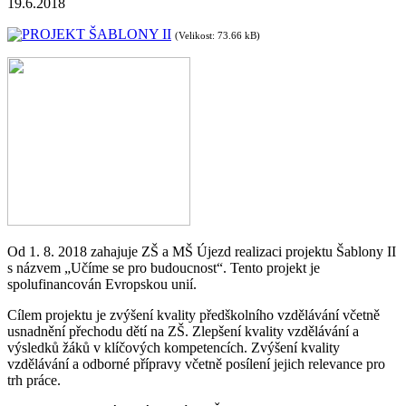
19.6.2018
PROJEKT ŠABLONY II
(Velikost: 73.66 kB)
Od 1. 8. 2018 zahajuje ZŠ a MŠ Újezd realizaci projektu Šablony II
s názvem „Učíme se pro budoucnost“. Tento projekt je
spolufinancován Evropskou unií.
Cílem projektu je zvýšení kvality předškolního vzdělávání včetně
usnadnění přechodu dětí na ZŠ. Zlepšení kvality vzdělávání a
výsledků žáků v klíčových kompetencích. Zvýšení kvality
vzdělávání a odborné přípravy včetně posílení jejich relevance pro
trh práce.