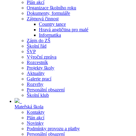
Plán akcí
Organizace školního roku
Dokumenty, formuláře
Zájmová činnost
Country tance
Hravá angličtina pro malé
Informatika
Zápis do ZŠ
Školní řád
ŠVP
Výroční zpráva
Rozcestník
Projekty školy
Aktuality
Galerie prací
Rozvrhy
Personální obsazení
Školní klub
Mateřská škola
Kontakty
Plán akcí
Novinky
Podmínky provozu a platby
Personální obsazení