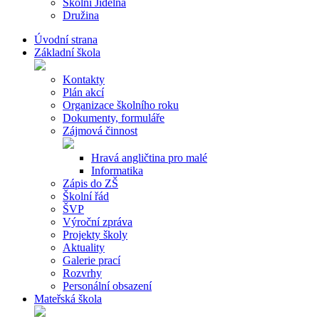
Školní Jídelna
Družina
Úvodní strana
Základní škola
Kontakty
Plán akcí
Organizace školního roku
Dokumenty, formuláře
Zájmová činnost
Hravá angličtina pro malé
Informatika
Zápis do ZŠ
Školní řád
ŠVP
Výroční zpráva
Projekty školy
Aktuality
Galerie prací
Rozvrhy
Personální obsazení
Mateřská škola