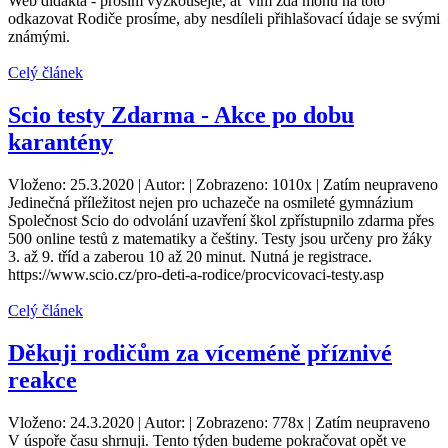
Web didakta - prosím vyzkoušejte, ať vím zda mohu na toto
odkazovat Rodiče prosíme, aby nesdíleli přihlašovací údaje se svými
známými.
Celý článek
Scio testy Zdarma - Akce po dobu
karantény
Vloženo: 25.3.2020 | Autor: | Zobrazeno: 1010x | Zatím neupraveno
Jedinečná příležitost nejen pro uchazeče na osmileté gymnázium
Společnost Scio do odvolání uzavření škol zpřístupnilo zdarma přes
500 online testů z matematiky a češtiny. Testy jsou určeny pro žáky
3. až 9. tříd a zaberou 10 až 20 minut. Nutná je registrace.
https://www.scio.cz/pro-deti-a-rodice/procvicovaci-testy.asp
Celý článek
Děkuji rodičům za víceméně příznivé
reakce
Vloženo: 24.3.2020 | Autor: | Zobrazeno: 778x | Zatím neupraveno
V úspoře času shrnuji. Tento týden budeme pokračovat opět ve