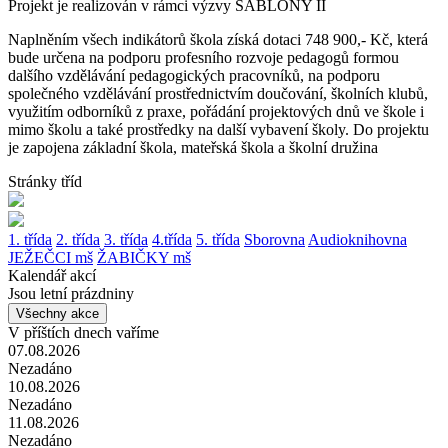
Projekt je realizován v rámci výzvy ŠABLONY II
Naplněním všech indikátorů škola získá dotaci 748 900,- Kč, která
bude určena na podporu profesního rozvoje pedagogů formou
dalšího vzdělávání pedagogických pracovníků, na podporu
společného vzdělávání prostřednictvím doučování, školních klubů,
využitím odborníků z praxe, pořádání projektových dnů ve škole i
mimo školu a také prostředky na další vybavení školy. Do projektu
je zapojena základní škola, mateřská škola a školní družina
Stránky tříd
1. třída
2. třída
3. třída
4.třída
5. třída
Sborovna
Audioknihovna
JEŽEČCI mš
ŽABIČKY mš
Kalendář akcí
Jsou letní prázdniny
Všechny akce
V příštích dnech vaříme
07.08.2026
Nezadáno
10.08.2026
Nezadáno
11.08.2026
Nezadáno