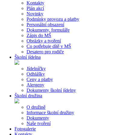
Kontakty
Plán akcí
Novinky
Podmínky provozu a platby
Personální obsazení
Dokumenty, formuláře
Zápis do MŠ
Obrázky a tvoření
Co potřebuje dítě v MŠ
Desatero pro rodiče
Školní jídelna
Jídelníčky
Odhlášky
Ceny a platby
Alergeny
Dokumenty školní jídelny
Školní družina
O družině
Informace školní družiny
Dokumenty
Naše tvoření
Fotogalerie
Kontakty