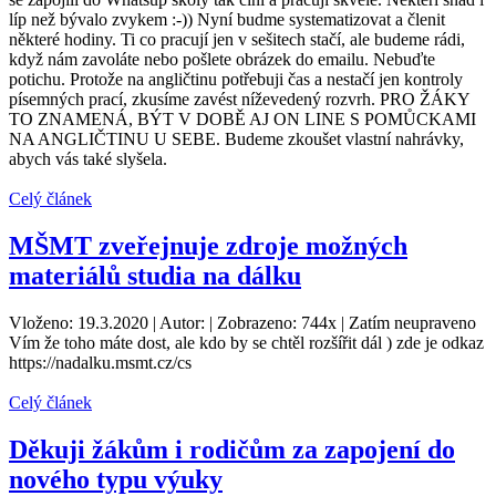
líp než bývalo zvykem :-)) Nyní budme systematizovat a členit
některé hodiny. Ti co pracují jen v sešitech stačí, ale budeme rádi,
když nám zavoláte nebo pošlete obrázek do emailu. Nebuďte
potichu. Protože na angličtinu potřebuji čas a nestačí jen kontroly
písemných prací, zkusíme zavést níževedený rozvrh. PRO ŽÁKY
TO ZNAMENÁ, BÝT V DOBĚ AJ ON LINE S POMŮCKAMI
NA ANGLIČTINU U SEBE. Budeme zkoušet vlastní nahrávky,
abych vás také slyšela.
Celý článek
MŠMT zveřejnuje zdroje možných
materiálů studia na dálku
Vloženo: 19.3.2020 | Autor: | Zobrazeno: 744x | Zatím neupraveno
Vím že toho máte dost, ale kdo by se chtěl rozšířit dál ) zde je odkaz
https://nadalku.msmt.cz/cs
Celý článek
Děkuji žákům i rodičům za zapojení do
nového typu výuky