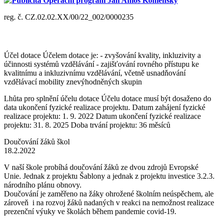
Publicita Operační program Jan Amos Komenský
reg. č. CZ.02.02.XX/00/22_002/0000235
Účel dotace Účelem dotace je: - zvyšování kvality, inkluzivity a
účinnosti systémů vzdělávání - zajišťování rovného přístupu ke
kvalitnímu a inkluzivnímu vzdělávání, včetně usnadňování
vzdělávací mobility znevýhodněných skupin
Lhůta pro splnění účelu dotace Účelu dotace musí být dosaženo do
data ukončení fyzické realizace projektu. Datum zahájení fyzické
realizace projektu: 1. 9. 2022 Datum ukončení fyzické realizace
projektu: 31. 8. 2025 Doba trvání projektu: 36 měsíců
Doučování žáků škol
18.2.2022
V naší škole probíhá doučování žáků ze dvou zdrojů Evropské
Unie. Jednak z projektu Šablony a jednak z projektu investice 3.2.3.
národního plánu obnovy.
Doučování je zaměřeno na žáky ohrožené školním neúspěchem, ale
zároveň i na rozvoj žáků nadaných v reakci na nemožnost realizace
prezenční výuky ve školách během pandemie covid-19.