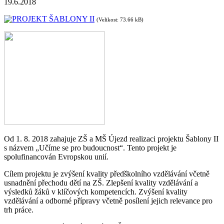
19.6.2018
PROJEKT ŠABLONY II
(Velikost: 73.66 kB)
Od 1. 8. 2018 zahajuje ZŠ a MŠ Újezd realizaci projektu Šablony II
s názvem „Učíme se pro budoucnost“. Tento projekt je
spolufinancován Evropskou unií.
Cílem projektu je zvýšení kvality předškolního vzdělávání včetně
usnadnění přechodu dětí na ZŠ. Zlepšení kvality vzdělávání a
výsledků žáků v klíčových kompetencích. Zvýšení kvality
vzdělávání a odborné přípravy včetně posílení jejich relevance pro
trh práce.