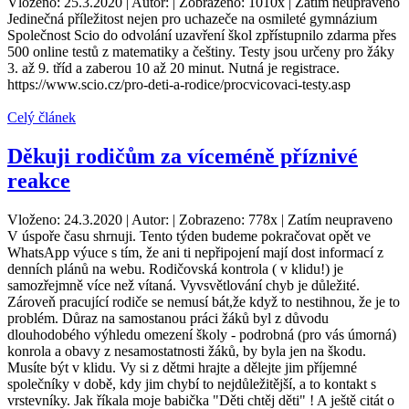
Vloženo: 25.3.2020 | Autor: | Zobrazeno: 1010x | Zatím neupraveno
Jedinečná příležitost nejen pro uchazeče na osmileté gymnázium
Společnost Scio do odvolání uzavření škol zpřístupnilo zdarma přes
500 online testů z matematiky a češtiny. Testy jsou určeny pro žáky
3. až 9. tříd a zaberou 10 až 20 minut. Nutná je registrace.
https://www.scio.cz/pro-deti-a-rodice/procvicovaci-testy.asp
Celý článek
Děkuji rodičům za víceméně příznivé
reakce
Vloženo: 24.3.2020 | Autor: | Zobrazeno: 778x | Zatím neupraveno
V úspoře času shrnuji. Tento týden budeme pokračovat opět ve
WhatsApp výuce s tím, že ani ti nepřipojení mají dost informací z
denních plánů na webu. Rodičovská kontrola ( v klidu!) je
samozřejmně více než vítaná. Vyvsvětlování chyb je důležité.
Zároveň pracující rodiče se nemusí bát,že když to nestihnou, že je to
problém. Důraz na samostanou práci žáků byl z důvodu
dlouhodobého výhledu omezení školy - podrobná (pro vás úmorná)
konrola a obavy z nesamostatnosti žáků, by byla jen na škodu.
Musíte být v klidu. Vy si z dětmi hrajte a dělejte jim příjemné
společníky v době, kdy jim chybí to nejdůležitější, a to kontakt s
vrstevníky. Jak říkala moje babička "Děti chtěj děti" ! A ještě citát o