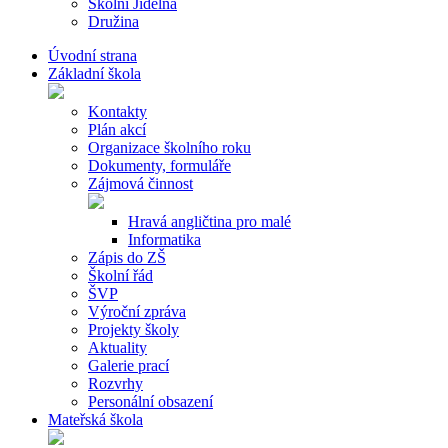
Školní Jídelna
Družina
Úvodní strana
Základní škola
Kontakty
Plán akcí
Organizace školního roku
Dokumenty, formuláře
Zájmová činnost
Hravá angličtina pro malé
Informatika
Zápis do ZŠ
Školní řád
ŠVP
Výroční zpráva
Projekty školy
Aktuality
Galerie prací
Rozvrhy
Personální obsazení
Mateřská škola