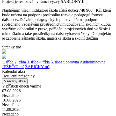
Projekt je realizován v rámci výzvy ŠABLONY II
Naplněním všech indikátorů škola získá dotaci 748 900,- Kč, která
bude určena na podporu profesního rozvoje pedagogů formou
dalšího vzdělávání pedagogických pracovníků, na podporu
společného vzdělávání prostřednictvím doučování, školních klubů,
využitím odborníků z praxe, pořádání projektových dnů ve škole i
mimo školu a také prostředky na další vybavení školy. Do projektu
je zapojena základní škola, mateřská škola a školní družina
Stránky tříd
1. třída
2. třída
3. třída
4.třída
5. třída
Sborovna
Audioknihovna
JEŽEČCI mš
ŽABIČKY mš
Kalendář akcí
Jsou letní prázdniny
Všechny akce
V příštích dnech vaříme
07.08.2026
Nezadáno
10.08.2026
Nezadáno
11.08.2026
Nezadáno