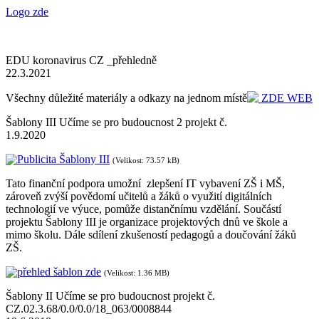
Logo zde
EDU koronavirus CZ _přehledně
22.3.2021
Všechny důležité materiály a odkazy na jednom místě
ZDE WEB
Šablony III Učíme se pro budoucnost 2 projekt č.
1.9.2020
Publicita Šablony III
(Velikost: 73.57 kB)
Tato finanční podpora umožní zlepšení IT vybavení ZŠ i MŠ,
zároveň zvýší povědomí učitelů a žáků o využití digitálních
technologií ve výuce, pomůže distančnímu vzdělání. Součástí
projektu Šablony III je organizace projektových dnů ve škole a
mimo školu. Dále sdílení zkušeností pedagogů a doučování žáků
ZŠ.
přehled šablon zde
(Velikost: 1.36 MB)
Šablony II Učíme se pro budoucnost projekt č.
CZ.02.3.68/0.0/0.0/18_063/0008844