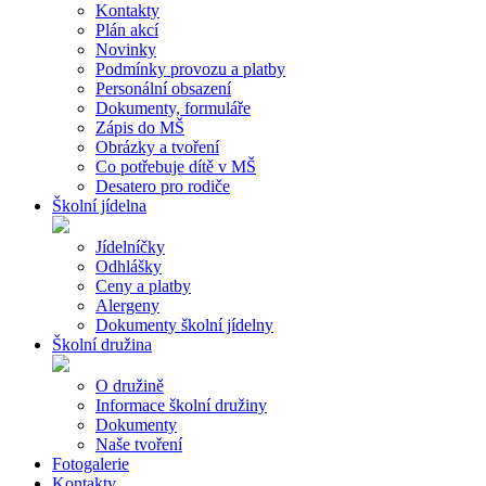
Kontakty
Plán akcí
Novinky
Podmínky provozu a platby
Personální obsazení
Dokumenty, formuláře
Zápis do MŠ
Obrázky a tvoření
Co potřebuje dítě v MŠ
Desatero pro rodiče
Školní jídelna
Jídelníčky
Odhlášky
Ceny a platby
Alergeny
Dokumenty školní jídelny
Školní družina
O družině
Informace školní družiny
Dokumenty
Naše tvoření
Fotogalerie
Kontakty