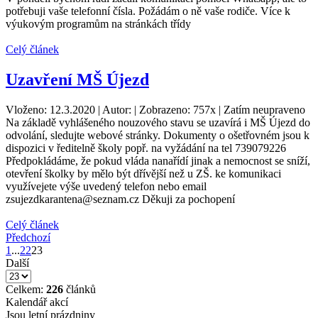
potřebuji vaše telefonní čísla. Požádám o ně vaše rodiče. Více k
výukovým programům na stránkách třídy
Celý článek
Uzavření MŠ Újezd
Vloženo: 12.3.2020 | Autor: | Zobrazeno: 757x | Zatím neupraveno
Na základě vyhlášeného nouzového stavu se uzavírá i MŠ Újezd do
odvolání, sledujte webové stránky. Dokumenty o ošetřovném jsou k
dispozici v ředitelně školy popř. na vyžádání na tel 739079226
Předpokládáme, že pokud vláda nanařídí jinak a nemocnost se sníží,
otevření školky by mělo být dřívější než u ZŠ. ke komunikaci
využívejete výše uvedený telefon nebo email
zsujezdkarantena@seznam.cz Děkuji za pochopení
Celý článek
Předchozí
1
...
22
23
Další
Celkem:
226
článků
Kalendář akcí
Jsou letní prázdniny