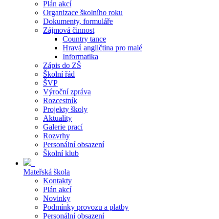
Plán akcí
Organizace školního roku
Dokumenty, formuláře
Zájmová činnost
Country tance
Hravá angličtina pro malé
Informatika
Zápis do ZŠ
Školní řád
ŠVP
Výroční zpráva
Rozcestník
Projekty školy
Aktuality
Galerie prací
Rozvrhy
Personální obsazení
Školní klub
Mateřská škola
Kontakty
Plán akcí
Novinky
Podmínky provozu a platby
Personální obsazení