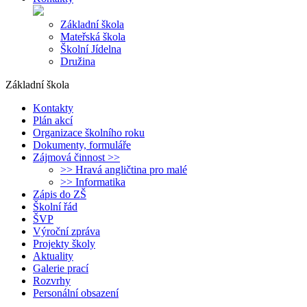
Základní škola
Mateřská škola
Školní Jídelna
Družina
Základní škola
Kontakty
Plán akcí
Organizace školního roku
Dokumenty, formuláře
Zájmová činnost >>
>> Hravá angličtina pro malé
>> Informatika
Zápis do ZŠ
Školní řád
ŠVP
Výroční zpráva
Projekty školy
Aktuality
Galerie prací
Rozvrhy
Personální obsazení