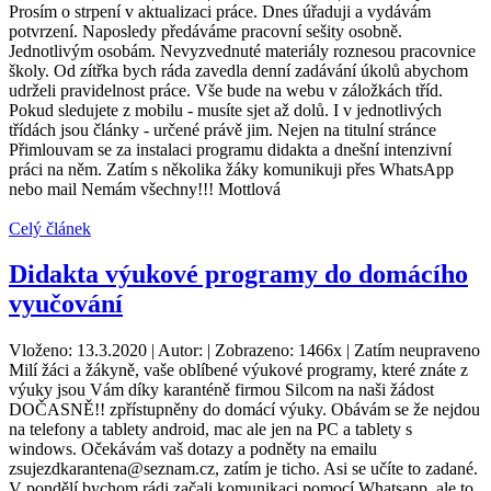
Prosím o strpení v aktualizaci práce. Dnes úřaduji a vydávám
potvrzení. Naposledy předáváme pracovní sešity osobně.
Jednotlivým osobám. Nevyzvednuté materiály roznesou pracovnice
školy. Od zítřka bych ráda zavedla denní zadávání úkolů abychom
udrželi pravidelnost práce. Vše bude na webu v záložkách tříd.
Pokud sledujete z mobilu - musíte sjet až dolů. I v jednotlivých
třídách jsou články - určené právě jim. Nejen na titulní stránce
Přimlouvam se za instalaci programu didakta a dnešní intenzivní
práci na něm. Zatím s několika žáky komunikuji přes WhatsApp
nebo mail Nemám všechny!!! Mottlová
Celý článek
Didakta výukové programy do domácího
vyučování
Vloženo: 13.3.2020 | Autor: | Zobrazeno: 1466x | Zatím neupraveno
Milí žáci a žákyně, vaše oblíbené výukové programy, které znáte z
výuky jsou Vám díky karanténě firmou Silcom na naši žádost
DOČASNĚ!! zpřístupněny do domácí výuky. Obávám se že nejdou
na telefony a tablety android, mac ale jen na PC a tablety s
windows. Očekávám vaš dotazy a podněty na emailu
zsujezdkarantena@seznam.cz, zatím je ticho. Asi se učíte to zadané.
V pondělí bychom rádi začali komunikaci pomocí Whatsapp, ale to