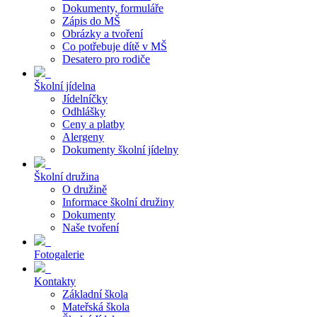
Dokumenty, formuláře
Zápis do MŠ
Obrázky a tvoření
Co potřebuje dítě v MŠ
Desatero pro rodiče
Školní jídelna
Jídelníčky
Odhlášky
Ceny a platby
Alergeny
Dokumenty školní jídelny
Školní družina
O družině
Informace školní družiny
Dokumenty
Naše tvoření
Fotogalerie
Kontakty
Základní škola
Mateřská škola