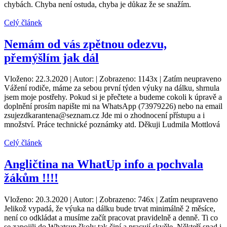
chybách. Chyba není ostuda, chyba je důkaz že se snažím.
Celý článek
Nemám od vás zpětnou odezvu,
přemýšlím jak dál
Vloženo: 22.3.2020 | Autor: | Zobrazeno: 1143x | Zatím neupraveno
Vážení rodiče, máme za sebou první týden výuky na dálku, shrnula
jsem moje postřehy. Pokud si je přečtete a budeme cokoli k úpravě a
doplnění prosím napište mi na WhatsApp (73979226) nebo na email
zsujezdkarantena@seznam.cz Jde mi o zhodnocení přístupu a i
množství. Práce technické poznámky atd. Děkuji Ludmila Mottlová
Celý článek
Angličtina na WhatUp info a pochvala
žákům !!!!
Vloženo: 20.3.2020 | Autor: | Zobrazeno: 746x | Zatím neupraveno
Jelikož vypadá, že výuka na dálku bude trvat minimálně 2 měsíce,
není co odkládat a musíme začít pracovat pravidelně a denně. Ti co
se zapojili do Whatsup školy tak činí a pracují skvěle. Někteří snad i