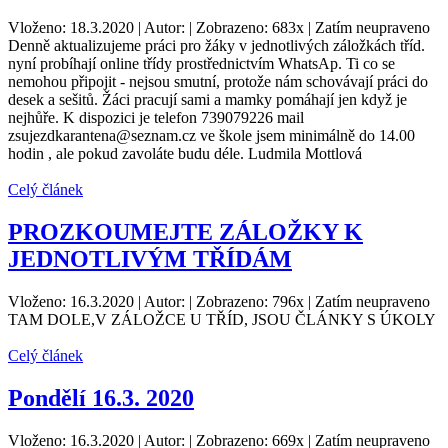
Vloženo: 18.3.2020 | Autor: | Zobrazeno: 683x | Zatím neupraveno
Denně aktualizujeme práci pro žáky v jednotlivých záložkách tříd.
nyní probíhají online třídy prostřednictvím WhatsAp. Ti co se
nemohou připojit - nejsou smutní, protože nám schovávají práci do
desek a sešitů. Žáci pracují sami a mamky pomáhají jen když je
nejhůře. K dispozici je telefon 739079226 mail
zsujezdkarantena@seznam.cz ve škole jsem minimálně do 14.00
hodin , ale pokud zavoláte budu déle. Ludmila Mottlová
Celý článek
PROZKOUMEJTE ZÁLOŽKY K
JEDNOTLIVÝM TŘÍDÁM
Vloženo: 16.3.2020 | Autor: | Zobrazeno: 796x | Zatím neupraveno
TAM DOLE,V ZÁLOŽCE U TŘÍD, JSOU ČLÁNKY S ÚKOLY
Celý článek
Pondělí 16.3. 2020
Vloženo: 16.3.2020 | Autor: | Zobrazeno: 669x | Zatím neupraveno