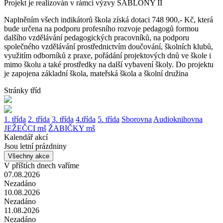
Projekt je realizován v rámci výzvy ŠABLONY II
Naplněním všech indikátorů škola získá dotaci 748 900,- Kč, která
bude určena na podporu profesního rozvoje pedagogů formou
dalšího vzdělávání pedagogických pracovníků, na podporu
společného vzdělávání prostřednictvím doučování, školních klubů,
využitím odborníků z praxe, pořádání projektových dnů ve škole i
mimo školu a také prostředky na další vybavení školy. Do projektu
je zapojena základní škola, mateřská škola a školní družina
Stránky tříd
1. třída
2. třída
3. třída
4.třída
5. třída
Sborovna
Audioknihovna
JEŽEČCI mš
ŽABIČKY mš
Kalendář akcí
Jsou letní prázdniny
Všechny akce
V příštích dnech vaříme
07.08.2026
Nezadáno
10.08.2026
Nezadáno
11.08.2026
Nezadáno