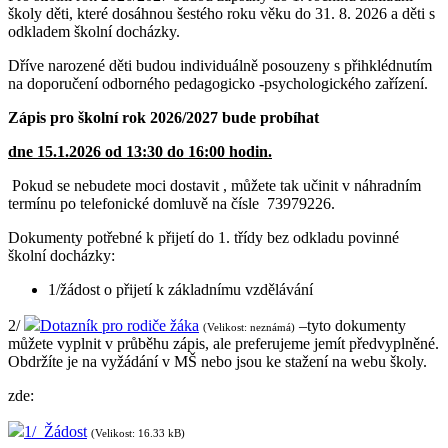
školy děti, které dosáhnou šestého roku věku do 31. 8. 2026 a děti s
odkladem školní docházky.
Dříve narozené děti budou individuálně posouzeny s přihklédnutím
na doporučení odborného pedagogicko -psychologického zařízení.
Zápis pro školní rok 2026/2027 bude probíhat
dne 15.1.2026 od 13:30 do 16:00 hodin.
Pokud se nebudete moci dostavit , můžete tak učinit v náhradním
termínu po telefonické domluvě na čísle 73979226.
Dokumenty potřebné k přijetí do 1. třídy bez odkladu povinné
školní docházky:
1/žádost o přijetí k základnímu vzdělávání
2/
Dotazník pro rodiče žáka
–tyto dokumenty
(Velikost: neznámá)
můžete vyplnit v průběhu zápis, ale preferujeme jemít předvyplněné.
Obdržíte je na vyžádání v MŠ nebo jsou ke stažení na webu školy.
zde:
1/ Žádost
(Velikost: 16.33 kB)