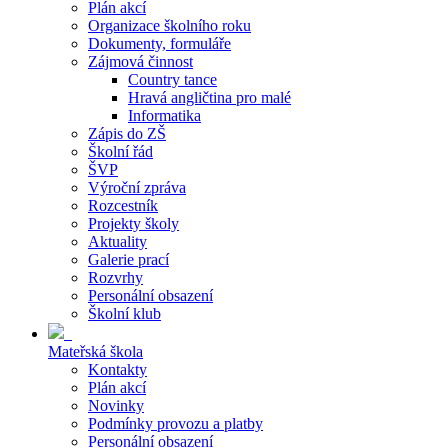
Plán akcí
Organizace školního roku
Dokumenty, formuláře
Zájmová činnost
Country tance
Hravá angličtina pro malé
Informatika
Zápis do ZŠ
Školní řád
ŠVP
Výroční zpráva
Rozcestník
Projekty školy
Aktuality
Galerie prací
Rozvrhy
Personální obsazení
Školní klub
Mateřská škola
Kontakty
Plán akcí
Novinky
Podmínky provozu a platby
Personální obsazení