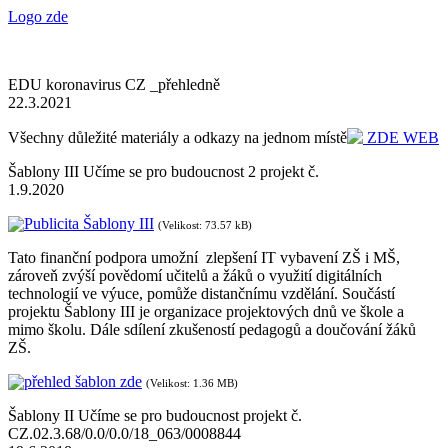
Logo zde
EDU koronavirus CZ _přehledně
22.3.2021
Všechny důležité materiály a odkazy na jednom místě
ZDE WEB
Šablony III Učíme se pro budoucnost 2 projekt č.
1.9.2020
Publicita Šablony III
(Velikost: 73.57 kB)
Tato finanční podpora umožní zlepšení IT vybavení ZŠ i MŠ,
zároveň zvýší povědomí učitelů a žáků o využití digitálních
technologií ve výuce, pomůže distančnímu vzdělání. Součástí
projektu Šablony III je organizace projektových dnů ve škole a
mimo školu. Dále sdílení zkušeností pedagogů a doučování žáků
ZŠ.
přehled šablon zde
(Velikost: 1.36 MB)
Šablony II Učíme se pro budoucnost projekt č.
CZ.02.3.68/0.0/0.0/18_063/0008844