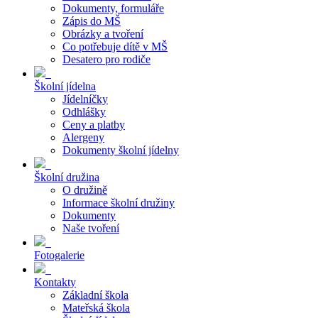
Dokumenty, formuláře
Zápis do MŠ
Obrázky a tvoření
Co potřebuje dítě v MŠ
Desatero pro rodiče
Školní jídelna
Jídelníčky
Odhlášky
Ceny a platby
Alergeny
Dokumenty školní jídelny
Školní družina
O družině
Informace školní družiny
Dokumenty
Naše tvoření
Fotogalerie
Kontakty
Základní škola
Mateřská škola