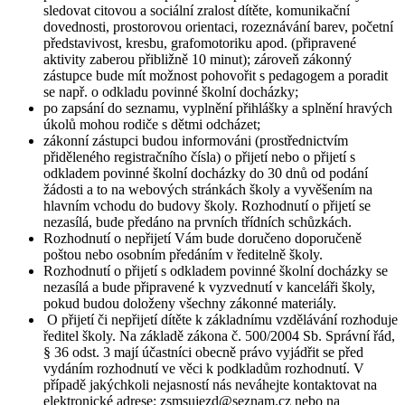
sledovat citovou a sociální zralost dítěte, komunikační
dovednosti, prostorovou orientaci, rozeznávání barev, početní
představivost, kresbu, grafomotoriku apod. (připravené
aktivity zaberou přibližně 10 minut); zároveň zákonný
zástupce bude mít možnost pohovořit s pedagogem a poradit
se např. o odkladu povinné školní docházky;
po zapsání do seznamu, vyplnění přihlášky a splnění hravých
úkolů mohou rodiče s dětmi odcházet;
zákonní zástupci budou informováni (prostřednictvím
přiděleného registračního čísla) o přijetí nebo o přijetí s
odkladem povinné školní docházky do 30 dnů od podání
žádosti a to na webových stránkách školy a vyvěšením na
hlavním vchodu do budovy školy. Rozhodnutí o přijetí se
nezasílá, bude předáno na prvních třídních schůzkách.
Rozhodnutí o nepřijetí Vám bude doručeno doporučeně
poštou nebo osobním předáním v ředitelně školy.
Rozhodnutí o přijetí s odkladem povinné školní docházky se
nezasílá a bude připravené k vyzvednutí v kanceláři školy,
pokud budou doloženy všechny zákonné materiály.
O přijetí či nepřijetí dítěte k základnímu vzdělávání rozhoduje
ředitel školy. Na základě zákona č. 500/2004 Sb. Správní řád,
§ 36 odst. 3 mají účastníci obecně právo vyjádřit se před
vydáním rozhodnutí ve věci k podkladům rozhodnutí. V
případě jakýchkoli nejasností nás neváhejte kontaktovat na
elektronické adrese: zsmsujezd@seznam.cz nebo na