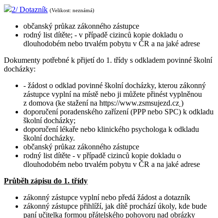
2/ Dotazník
(Velikost: neznámá)
občanský průkaz zákonného zástupce
rodný list dítěte; - v případě cizinců kopie dokladu o
dlouhodobém nebo trvalém pobytu v ČR a na jaké adrese
Dokumenty potřebné k přijetí do 1. třídy s odkladem povinné školní
docházky:
- žádost o odklad povinné školní docházky, kterou zákonný
zástupce vyplní na místě nebo ji můžete přinést vyplněnou
z domova (ke stažení na
https://www.zsmsujezd.cz
)
doporučení poradenského zařízení (PPP nebo SPC) k odkladu
školní docházky;
doporučení lékaře nebo klinického psychologa k odkladu
školní docházky.
občanský průkaz zákonného zástupce
rodný list dítěte - v případě cizinců kopie dokladu o
dlouhodobém nebo trvalém pobytu v ČR a na jaké adrese
Průběh zápisu do 1. třídy
zákonný zástupce vyplní nebo předá žádost a dotazník
zákonný zástupce přihlíží, jak dítě prochází úkoly, kde bude
paní učitelka formou přátelského pohovoru nad obrázky