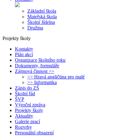
Základní škola
Mateřská škola
Školní Jídelna
Družina
Projekty školy
Kontakty
Plán akcí
Organizace školního roku
Dokumenty, formuláře
Zájmová činnost >>
>> Hravá angličtina pro malé
>> Informatika
Zápis do ZŠ
Školní řád
ŠVP
Výroční zpráva
Projekty školy
Aktuality
Galerie prací
Rozvrhy
Personální obsazení