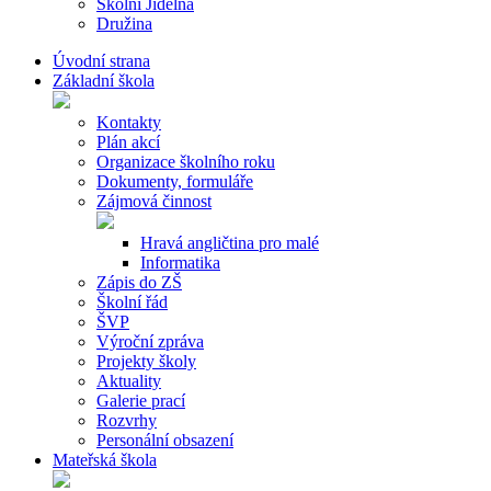
Školní Jídelna
Družina
Úvodní strana
Základní škola
Kontakty
Plán akcí
Organizace školního roku
Dokumenty, formuláře
Zájmová činnost
Hravá angličtina pro malé
Informatika
Zápis do ZŠ
Školní řád
ŠVP
Výroční zpráva
Projekty školy
Aktuality
Galerie prací
Rozvrhy
Personální obsazení
Mateřská škola