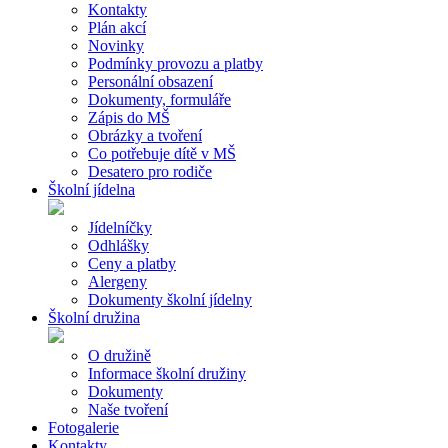
Kontakty
Plán akcí
Novinky
Podmínky provozu a platby
Personální obsazení
Dokumenty, formuláře
Zápis do MŠ
Obrázky a tvoření
Co potřebuje dítě v MŠ
Desatero pro rodiče
Školní jídelna
Jídelníčky
Odhlášky
Ceny a platby
Alergeny
Dokumenty školní jídelny
Školní družina
O družině
Informace školní družiny
Dokumenty
Naše tvoření
Fotogalerie
Kontakty