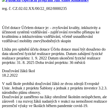
Publicita Operační program Jan Amos Komenský
reg. č. CZ.02.02.XX/00/22_002/0000235
Účel dotace Účelem dotace je: - zvyšování kvality, inkluzivity a
účinnosti systémů vzdělávání - zajišťování rovného přístupu ke
kvalitnímu a inkluzivnímu vzdělávání, včetně usnadňování
vzdělávací mobility znevýhodněných skupin
Lhůta pro splnění účelu dotace Účelu dotace musí být dosaženo do
data ukončení fyzické realizace projektu. Datum zahájení fyzické
realizace projektu: 1. 9. 2022 Datum ukončení fyzické realizace
projektu: 31. 8. 2025 Doba trvání projektu: 36 měsíců
Doučování žáků škol
18.2.2022
V naší škole probíhá doučování žáků ze dvou zdrojů Evropské
Unie. Jednak z projektu Šablony a jednak z projektu investice 3.2.3.
národního plánu obnovy.
Doučování je zaměřeno na žáky ohrožené školním neúspěchem, ale
zároveň i na rozvoj žáků nadaných v reakci na nemožnost realizace
prezenční výuky ve školách během pandemie covid-19.