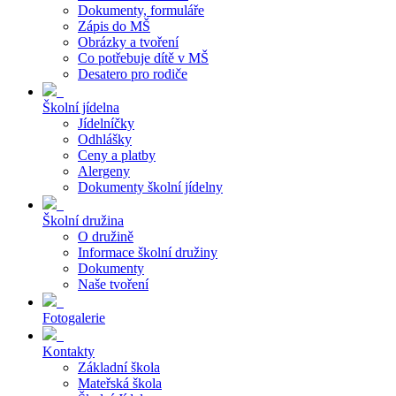
Dokumenty, formuláře
Zápis do MŠ
Obrázky a tvoření
Co potřebuje dítě v MŠ
Desatero pro rodiče
Školní jídelna
Jídelníčky
Odhlášky
Ceny a platby
Alergeny
Dokumenty školní jídelny
Školní družina
O družině
Informace školní družiny
Dokumenty
Naše tvoření
Fotogalerie
Kontakty
Základní škola
Mateřská škola