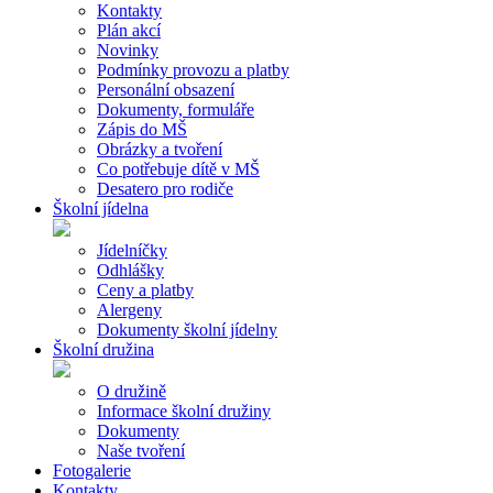
Kontakty
Plán akcí
Novinky
Podmínky provozu a platby
Personální obsazení
Dokumenty, formuláře
Zápis do MŠ
Obrázky a tvoření
Co potřebuje dítě v MŠ
Desatero pro rodiče
Školní jídelna
Jídelníčky
Odhlášky
Ceny a platby
Alergeny
Dokumenty školní jídelny
Školní družina
O družině
Informace školní družiny
Dokumenty
Naše tvoření
Fotogalerie
Kontakty