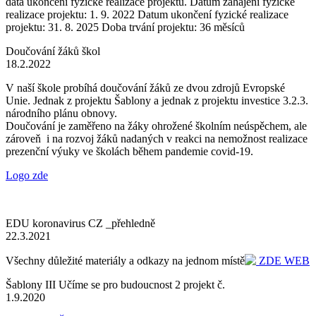
data ukončení fyzické realizace projektu. Datum zahájení fyzické
realizace projektu: 1. 9. 2022 Datum ukončení fyzické realizace
projektu: 31. 8. 2025 Doba trvání projektu: 36 měsíců
Doučování žáků škol
18.2.2022
V naší škole probíhá doučování žáků ze dvou zdrojů Evropské
Unie. Jednak z projektu Šablony a jednak z projektu investice 3.2.3.
národního plánu obnovy.
Doučování je zaměřeno na žáky ohrožené školním neúspěchem, ale
zároveň i na rozvoj žáků nadaných v reakci na nemožnost realizace
prezenční výuky ve školách během pandemie covid-19.
Logo zde
EDU koronavirus CZ _přehledně
22.3.2021
Všechny důležité materiály a odkazy na jednom místě
ZDE WEB
Šablony III Učíme se pro budoucnost 2 projekt č.
1.9.2020