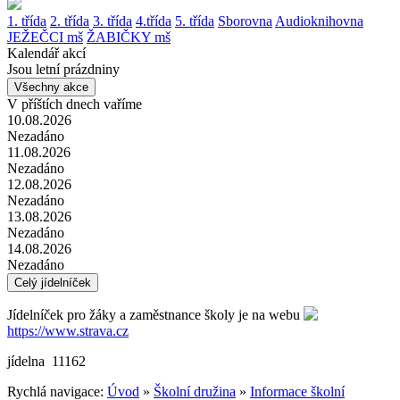
1. třída
2. třída
3. třída
4.třída
5. třída
Sborovna
Audioknihovna
JEŽEČCI mš
ŽABIČKY mš
Kalendář akcí
Jsou letní prázdniny
Všechny akce
V příštích dnech vaříme
10.08.2026
Nezadáno
11.08.2026
Nezadáno
12.08.2026
Nezadáno
13.08.2026
Nezadáno
14.08.2026
Nezadáno
Celý jídelníček
Jídelníček pro žáky a zaměstnance školy je na webu
https://www.strava.cz
jídelna 11162
Rychlá navigace:
Úvod
»
Školní družina
»
Informace školní