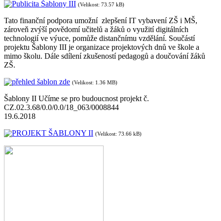
Publicita Šablony III
(Velikost: 73.57 kB)
Tato finanční podpora umožní zlepšení IT vybavení ZŠ i MŠ,
zároveň zvýší povědomí učitelů a žáků o využití digitálních
technologií ve výuce, pomůže distančnímu vzdělání. Součástí
projektu Šablony III je organizace projektových dnů ve škole a
mimo školu. Dále sdílení zkušeností pedagogů a doučování žáků
ZŠ.
přehled šablon zde
(Velikost: 1.36 MB)
Šablony II Učíme se pro budoucnost projekt č.
CZ.02.3.68/0.0/0.0/18_063/0008844
19.6.2018
PROJEKT ŠABLONY II
(Velikost: 73.66 kB)