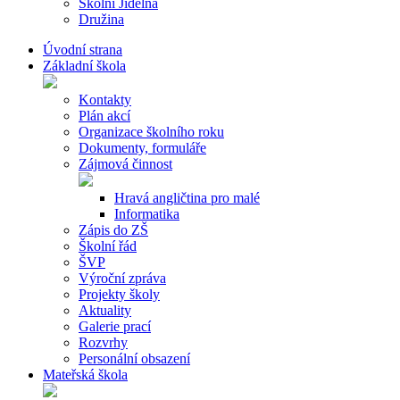
Školní Jídelna
Družina
Úvodní strana
Základní škola
Kontakty
Plán akcí
Organizace školního roku
Dokumenty, formuláře
Zájmová činnost
Hravá angličtina pro malé
Informatika
Zápis do ZŠ
Školní řád
ŠVP
Výroční zpráva
Projekty školy
Aktuality
Galerie prací
Rozvrhy
Personální obsazení
Mateřská škola