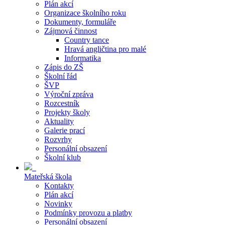
Plán akcí
Organizace školního roku
Dokumenty, formuláře
Zájmová činnost
Country tance
Hravá angličtina pro malé
Informatika
Zápis do ZŠ
Školní řád
ŠVP
Výroční zpráva
Rozcestník
Projekty školy
Aktuality
Galerie prací
Rozvrhy
Personální obsazení
Školní klub
Mateřská škola
Kontakty
Plán akcí
Novinky
Podmínky provozu a platby
Personální obsazení