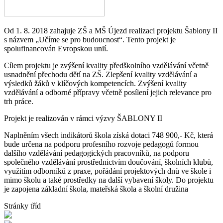
Od 1. 8. 2018 zahajuje ZŠ a MŠ Újezd realizaci projektu Šablony II
s názvem „Učíme se pro budoucnost“. Tento projekt je
spolufinancován Evropskou unií.
Cílem projektu je zvýšení kvality předškolního vzdělávání včetně
usnadnění přechodu dětí na ZŠ. Zlepšení kvality vzdělávání a
výsledků žáků v klíčových kompetencích. Zvýšení kvality
vzdělávání a odborné přípravy včetně posílení jejich relevance pro
trh práce.
Projekt je realizován v rámci výzvy ŠABLONY II
Naplněním všech indikátorů škola získá dotaci 748 900,- Kč, která
bude určena na podporu profesního rozvoje pedagogů formou
dalšího vzdělávání pedagogických pracovníků, na podporu
společného vzdělávání prostřednictvím doučování, školních klubů,
využitím odborníků z praxe, pořádání projektových dnů ve škole i
mimo školu a také prostředky na další vybavení školy. Do projektu
je zapojena základní škola, mateřská škola a školní družina
Stránky tříd