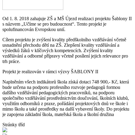
Od 1. 8. 2018 zahajuje ZŠ a MŠ Újezd realizaci projektu Šablony II
s názvem „Učíme se pro budoucnost“. Tento projekt je
spolufinancován Evropskou unií.
Cílem projektu je zvýšení kvality předškolního vzdělávání včetně
usnadnění přechodu dětí na ZŠ. Zlepšení kvality vzdělávání a
výsledků žáků v klíčových kompetencích. Zvýšení kvality
vzdělávání a odborné přípravy včetně posílení jejich relevance pro
trh práce.
Projekt je realizován v rámci výzvy ŠABLONY II
Naplněním všech indikátorů škola získá dotaci 748 900,- Kč, která
bude určena na podporu profesního rozvoje pedagogů formou
dalšího vzdělávání pedagogických pracovníků, na podporu
společného vzdělávání prostřednictvím doučování, školních klubů,
využitím odborníků z praxe, pořádání projektových dnů ve škole i
mimo školu a také prostředky na další vybavení školy. Do projektu
je zapojena základní škola, mateřská škola a školní družina
Stránky tříd