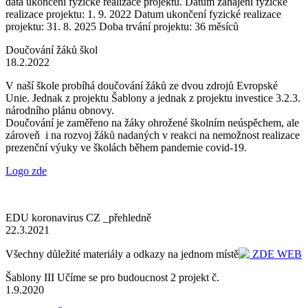
data ukončení fyzické realizace projektu. Datum zahájení fyzické
realizace projektu: 1. 9. 2022 Datum ukončení fyzické realizace
projektu: 31. 8. 2025 Doba trvání projektu: 36 měsíců
Doučování žáků škol
18.2.2022
V naší škole probíhá doučování žáků ze dvou zdrojů Evropské
Unie. Jednak z projektu Šablony a jednak z projektu investice 3.2.3.
národního plánu obnovy.
Doučování je zaměřeno na žáky ohrožené školním neúspěchem, ale
zároveň i na rozvoj žáků nadaných v reakci na nemožnost realizace
prezenční výuky ve školách během pandemie covid-19.
Logo zde
EDU koronavirus CZ _přehledně
22.3.2021
Všechny důležité materiály a odkazy na jednom místě
ZDE WEB
Šablony III Učíme se pro budoucnost 2 projekt č.
1.9.2020