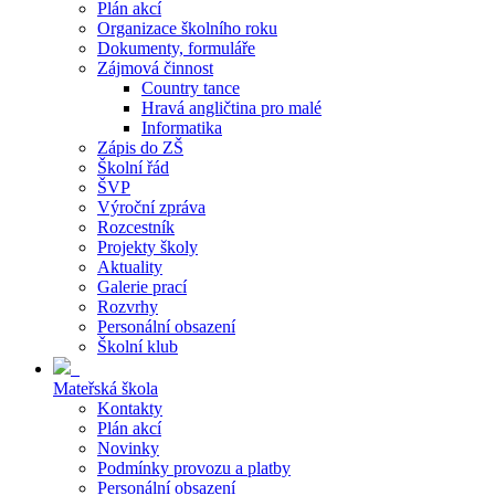
Plán akcí
Organizace školního roku
Dokumenty, formuláře
Zájmová činnost
Country tance
Hravá angličtina pro malé
Informatika
Zápis do ZŠ
Školní řád
ŠVP
Výroční zpráva
Rozcestník
Projekty školy
Aktuality
Galerie prací
Rozvrhy
Personální obsazení
Školní klub
Mateřská škola
Kontakty
Plán akcí
Novinky
Podmínky provozu a platby
Personální obsazení