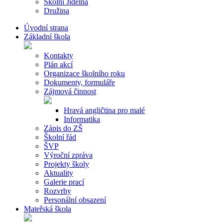
Školní Jídelna
Družina
Úvodní strana
Základní škola
Kontakty
Plán akcí
Organizace školního roku
Dokumenty, formuláře
Zájmová činnost
Hravá angličtina pro malé
Informatika
Zápis do ZŠ
Školní řád
ŠVP
Výroční zpráva
Projekty školy
Aktuality
Galerie prací
Rozvrhy
Personální obsazení
Mateřská škola