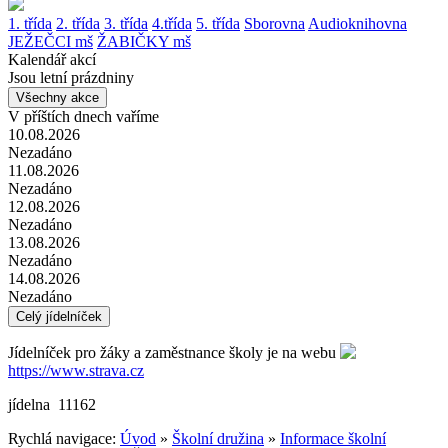
1. třída
2. třída
3. třída
4.třída
5. třída
Sborovna
Audioknihovna
JEŽEČCI mš
ŽABIČKY mš
Kalendář akcí
Jsou letní prázdniny
Všechny akce
V příštích dnech vaříme
10.08.2026
Nezadáno
11.08.2026
Nezadáno
12.08.2026
Nezadáno
13.08.2026
Nezadáno
14.08.2026
Nezadáno
Celý jídelníček
Jídelníček pro žáky a zaměstnance školy je na webu
https://www.strava.cz
jídelna 11162
Rychlá navigace:
Úvod
»
Školní družina
»
Informace školní