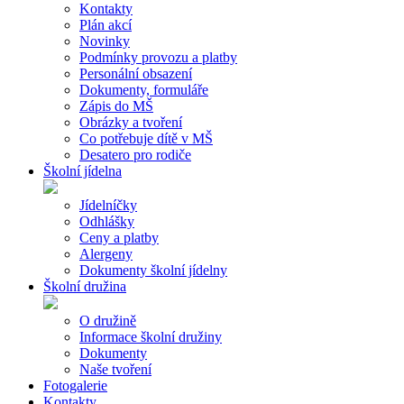
Kontakty
Plán akcí
Novinky
Podmínky provozu a platby
Personální obsazení
Dokumenty, formuláře
Zápis do MŠ
Obrázky a tvoření
Co potřebuje dítě v MŠ
Desatero pro rodiče
Školní jídelna
Jídelníčky
Odhlášky
Ceny a platby
Alergeny
Dokumenty školní jídelny
Školní družina
O družině
Informace školní družiny
Dokumenty
Naše tvoření
Fotogalerie
Kontakty