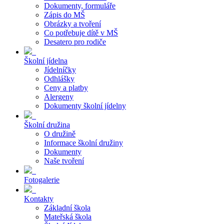
Dokumenty, formuláře
Zápis do MŠ
Obrázky a tvoření
Co potřebuje dítě v MŠ
Desatero pro rodiče
Školní jídelna
Jídelníčky
Odhlášky
Ceny a platby
Alergeny
Dokumenty školní jídelny
Školní družina
O družině
Informace školní družiny
Dokumenty
Naše tvoření
Fotogalerie
Kontakty
Základní škola
Mateřská škola