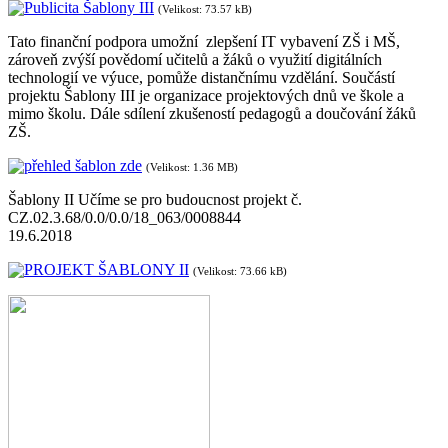
Publicita Šablony III
(Velikost: 73.57 kB)
Tato finanční podpora umožní zlepšení IT vybavení ZŠ i MŠ,
zároveň zvýší povědomí učitelů a žáků o využití digitálních
technologií ve výuce, pomůže distančnímu vzdělání. Součástí
projektu Šablony III je organizace projektových dnů ve škole a
mimo školu. Dále sdílení zkušeností pedagogů a doučování žáků
ZŠ.
přehled šablon zde
(Velikost: 1.36 MB)
Šablony II Učíme se pro budoucnost projekt č.
CZ.02.3.68/0.0/0.0/18_063/0008844
19.6.2018
PROJEKT ŠABLONY II
(Velikost: 73.66 kB)