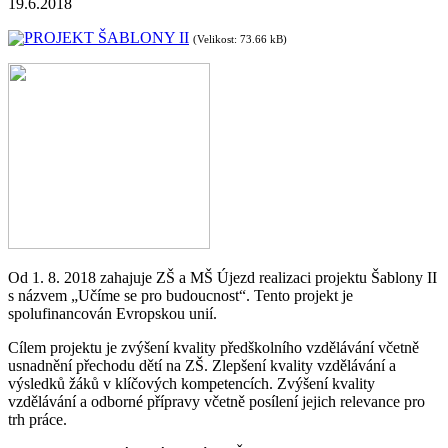
19.6.2018
PROJEKT ŠABLONY II
(Velikost: 73.66 kB)
Od 1. 8. 2018 zahajuje ZŠ a MŠ Újezd realizaci projektu Šablony II
s názvem „Učíme se pro budoucnost“. Tento projekt je
spolufinancován Evropskou unií.
Cílem projektu je zvýšení kvality předškolního vzdělávání včetně
usnadnění přechodu dětí na ZŠ. Zlepšení kvality vzdělávání a
výsledků žáků v klíčových kompetencích. Zvýšení kvality
vzdělávání a odborné přípravy včetně posílení jejich relevance pro
trh práce.