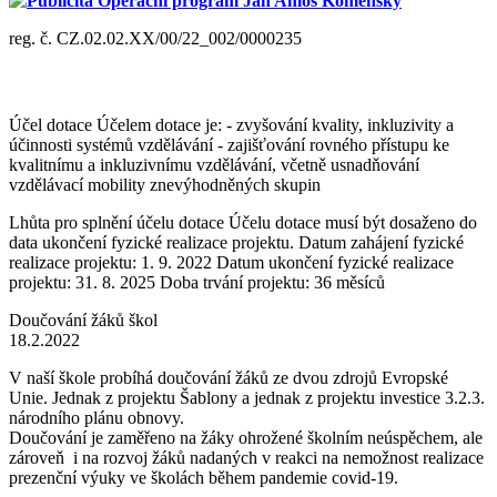
Publicita Operační program Jan Amos Komenský
reg. č. CZ.02.02.XX/00/22_002/0000235
Účel dotace Účelem dotace je: - zvyšování kvality, inkluzivity a
účinnosti systémů vzdělávání - zajišťování rovného přístupu ke
kvalitnímu a inkluzivnímu vzdělávání, včetně usnadňování
vzdělávací mobility znevýhodněných skupin
Lhůta pro splnění účelu dotace Účelu dotace musí být dosaženo do
data ukončení fyzické realizace projektu. Datum zahájení fyzické
realizace projektu: 1. 9. 2022 Datum ukončení fyzické realizace
projektu: 31. 8. 2025 Doba trvání projektu: 36 měsíců
Doučování žáků škol
18.2.2022
V naší škole probíhá doučování žáků ze dvou zdrojů Evropské
Unie. Jednak z projektu Šablony a jednak z projektu investice 3.2.3.
národního plánu obnovy.
Doučování je zaměřeno na žáky ohrožené školním neúspěchem, ale
zároveň i na rozvoj žáků nadaných v reakci na nemožnost realizace
prezenční výuky ve školách během pandemie covid-19.