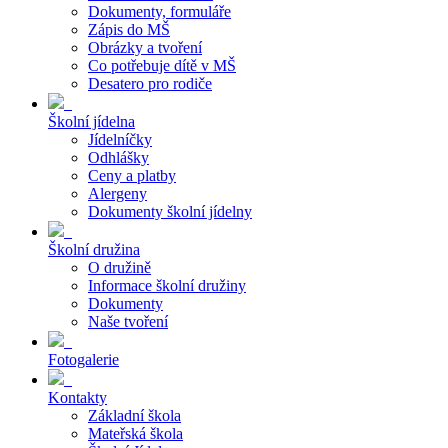
Dokumenty, formuláře
Zápis do MŠ
Obrázky a tvoření
Co potřebuje dítě v MŠ
Desatero pro rodiče
Školní jídelna
Jídelníčky
Odhlášky
Ceny a platby
Alergeny
Dokumenty školní jídelny
Školní družina
O družině
Informace školní družiny
Dokumenty
Naše tvoření
Fotogalerie
Kontakty
Základní škola
Mateřská škola