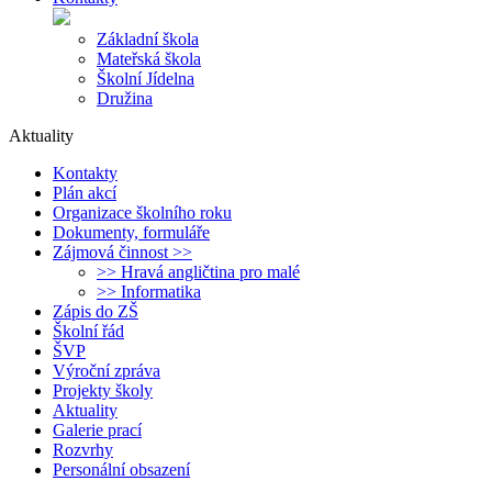
Základní škola
Mateřská škola
Školní Jídelna
Družina
Aktuality
Kontakty
Plán akcí
Organizace školního roku
Dokumenty, formuláře
Zájmová činnost >>
>> Hravá angličtina pro malé
>> Informatika
Zápis do ZŠ
Školní řád
ŠVP
Výroční zpráva
Projekty školy
Aktuality
Galerie prací
Rozvrhy
Personální obsazení