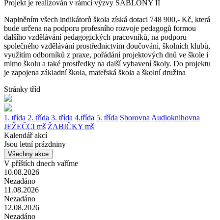
Projekt je realizován v rámci výzvy ŠABLONY II
Naplněním všech indikátorů škola získá dotaci 748 900,- Kč, která
bude určena na podporu profesního rozvoje pedagogů formou
dalšího vzdělávání pedagogických pracovníků, na podporu
společného vzdělávání prostřednictvím doučování, školních klubů,
využitím odborníků z praxe, pořádání projektových dnů ve škole i
mimo školu a také prostředky na další vybavení školy. Do projektu
je zapojena základní škola, mateřská škola a školní družina
Stránky tříd
1. třída
2. třída
3. třída
4.třída
5. třída
Sborovna
Audioknihovna
JEŽEČCI mš
ŽABIČKY mš
Kalendář akcí
Jsou letní prázdniny
Všechny akce
V příštích dnech vaříme
10.08.2026
Nezadáno
11.08.2026
Nezadáno
12.08.2026
Nezadáno