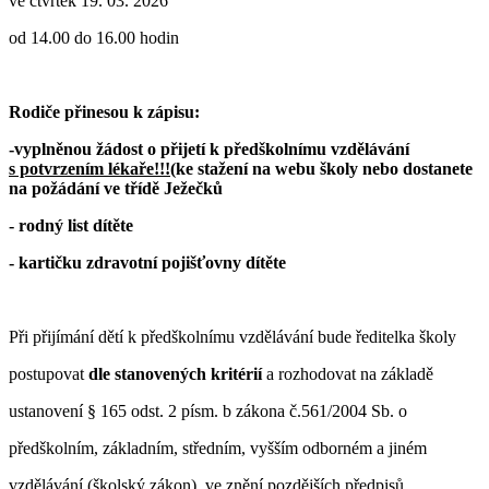
ve čtvrtek 19. 03. 2026
od 14.00 do 16.00 hodin
Rodiče přinesou k zápisu:
-vyplněnou žádost o přijetí k předškolnímu vzdělávání
s potvrzením lékaře!!!
(ke stažení na webu školy nebo dostanete
na požádání ve třídě Ježečků
- rodný list dítěte
- kartičku zdravotní pojišťovny dítěte
Při přijímání dětí k předškolnímu vzdělávání bude ředitelka školy
postupovat
dle stanovených kritérií
a rozhodovat na základě
ustanovení § 165 odst. 2 písm. b zákona č.561/2004 Sb. o
předškolním, základním, středním, vyšším odborném a jiném
vzdělávání (školský zákon), ve znění pozdějších předpisů.