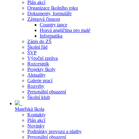
Plán akcí
Organizace školního roku
Dokumenty, formuláře
Zájmová činnost
Country tance
Hravá angličtina pro malé
Informatika
Zápis do ZŠ
Školní řád
ŠVP
Výroční zpráva
Rozcestník
Projekty školy
Aktuality
Galerie prací
Rozvrhy
Personální obsazení
Školní klub
Mateřská škola
Kontakty
Plán akcí
Novinky
Podmínky provozu a platby
Personální obsazení