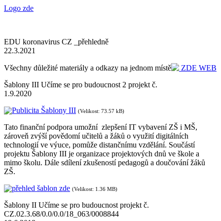
Logo zde
EDU koronavirus CZ _přehledně
22.3.2021
Všechny důležité materiály a odkazy na jednom místě
ZDE WEB
Šablony III Učíme se pro budoucnost 2 projekt č.
1.9.2020
Publicita Šablony III
(Velikost: 73.57 kB)
Tato finanční podpora umožní zlepšení IT vybavení ZŠ i MŠ,
zároveň zvýší povědomí učitelů a žáků o využití digitálních
technologií ve výuce, pomůže distančnímu vzdělání. Součástí
projektu Šablony III je organizace projektových dnů ve škole a
mimo školu. Dále sdílení zkušeností pedagogů a doučování žáků
ZŠ.
přehled šablon zde
(Velikost: 1.36 MB)
Šablony II Učíme se pro budoucnost projekt č.
CZ.02.3.68/0.0/0.0/18_063/0008844