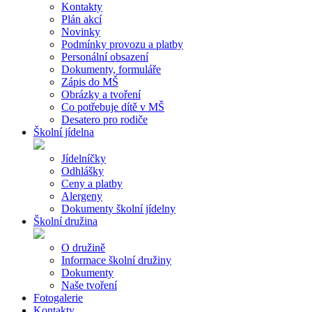
Kontakty
Plán akcí
Novinky
Podmínky provozu a platby
Personální obsazení
Dokumenty, formuláře
Zápis do MŠ
Obrázky a tvoření
Co potřebuje dítě v MŠ
Desatero pro rodiče
Školní jídelna
Jídelníčky
Odhlášky
Ceny a platby
Alergeny
Dokumenty školní jídelny
Školní družina
O družině
Informace školní družiny
Dokumenty
Naše tvoření
Fotogalerie
Kontakty