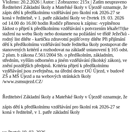
Vloženo: 20.2.2026 | Autor: | Zobrazeno: 215x | Zatím neupraveno
Ředitelství Základní školy a Mateřské školy v Újezdě oznamuje, že
zápis dětí k předškolnímu vzdělávání pro školní rok 2026-27 se
koná v ředitelně, v 1. patře základní školy ve čtvrtek 19. 03. 2026
od 14.00 do 16.00 hodin Rodiče přinesou k zápisu: -vyplněnou
žádost o přijetí k předškolnímu vzdělávání s potvrzením lékaře!!!(ke
stažení na webu školy nebo dostanete na požádání ve třídě Ježečků -
rodný list dítěte - kartičku zdravotní pojišťovny dítěte Při přijímání
dětí k předškolnímu vzdělávání bude ředitelka školy postupovat dle
stanovených kritérií a rozhodovat na základě ustanovení § 165 odst.
2 písm. b zákona č.561/2004 Sb. o předškolním, základním,
středním, vyšším odborném a jiném vzdělávání (školský zákon), ve
znění pozdějších předpisů. Kritéria přijetí k předškolnímu
vzdělávání jsou zveřejněna, na úřední desce OÚ Újezd, v budově
ZŠ a MŠ Újezd a na webových stránkách školy
/www.zsmsujezd.CZ/
Ředitelství Základní školy a Mateřské školy v Újezdě oznamuje, že
zápis dětí k předškolnímu vzdělávání pro školní rok 2026-27 se
koná v ředitelně, v 1. patře základní školy