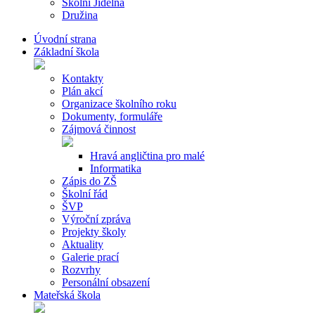
Školní Jídelna
Družina
Úvodní strana
Základní škola
Kontakty
Plán akcí
Organizace školního roku
Dokumenty, formuláře
Zájmová činnost
Hravá angličtina pro malé
Informatika
Zápis do ZŠ
Školní řád
ŠVP
Výroční zpráva
Projekty školy
Aktuality
Galerie prací
Rozvrhy
Personální obsazení
Mateřská škola