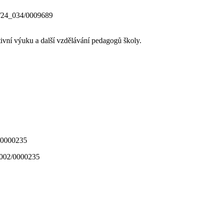
0/24_034/0009689
ativní výuku a další vzdělávání pedagogů školy.
_002/0000235