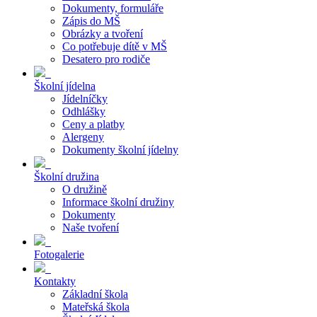
Dokumenty, formuláře
Zápis do MŠ
Obrázky a tvoření
Co potřebuje dítě v MŠ
Desatero pro rodiče
Školní jídelna
Jídelníčky
Odhlášky
Ceny a platby
Alergeny
Dokumenty školní jídelny
Školní družina
O družině
Informace školní družiny
Dokumenty
Naše tvoření
Fotogalerie
Kontakty
Základní škola
Mateřská škola