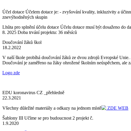
Účel dotace Účelem dotace je: - zvyšování kvality, inkluzivity a úči
znevýhodněných skupin
Lhůta pro splnění účelu dotace Účelu dotace musí být dosaženo do dat
8. 2025 Doba trvání projektu: 36 měsíců
Doučování žáků škol
18.2.2022
V naší škole probíhá doučování žáků ze dvou zdrojů Evropské Unie. J
Doučování je zaměřeno na žáky ohrožené školním neúspěchem, ale zá
Logo zde
EDU koronavirus CZ _přehledně
22.3.2021
Všechny důležité materiály a odkazy na jednom místě
ZDE WEB
Šablony III Učíme se pro budoucnost 2 projekt č.
1.9.2020