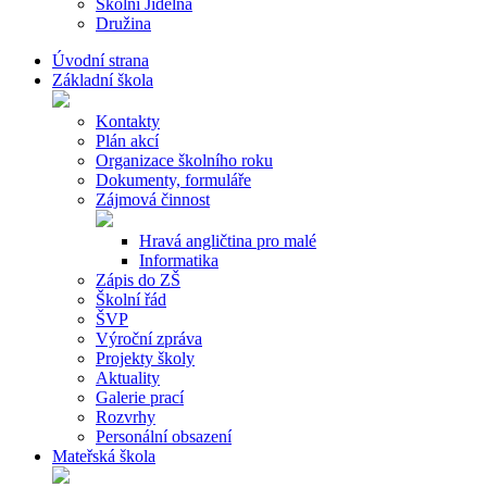
Školní Jídelna
Družina
Úvodní strana
Základní škola
Kontakty
Plán akcí
Organizace školního roku
Dokumenty, formuláře
Zájmová činnost
Hravá angličtina pro malé
Informatika
Zápis do ZŠ
Školní řád
ŠVP
Výroční zpráva
Projekty školy
Aktuality
Galerie prací
Rozvrhy
Personální obsazení
Mateřská škola