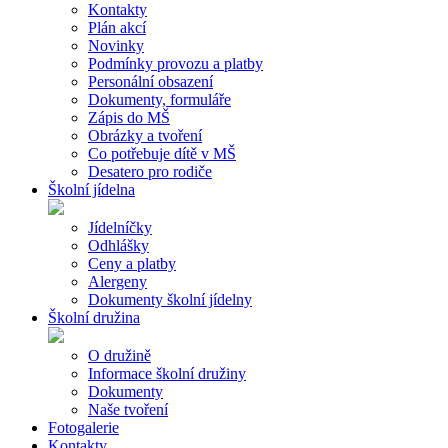
Kontakty
Plán akcí
Novinky
Podmínky provozu a platby
Personální obsazení
Dokumenty, formuláře
Zápis do MŠ
Obrázky a tvoření
Co potřebuje dítě v MŠ
Desatero pro rodiče
Školní jídelna
Jídelníčky
Odhlášky
Ceny a platby
Alergeny
Dokumenty školní jídelny
Školní družina
O družině
Informace školní družiny
Dokumenty
Naše tvoření
Fotogalerie
Kontakty