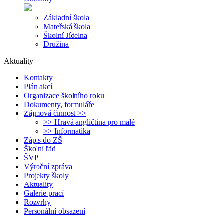
Základní škola
Mateřská škola
Školní Jídelna
Družina
Aktuality
Kontakty
Plán akcí
Organizace školního roku
Dokumenty, formuláře
Zájmová činnost >>
>> Hravá angličtina pro malé
>> Informatika
Zápis do ZŠ
Školní řád
ŠVP
Výroční zpráva
Projekty školy
Aktuality
Galerie prací
Rozvrhy
Personální obsazení