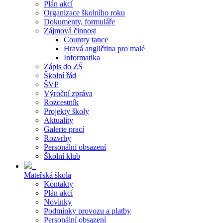
Plán akcí
Organizace školního roku
Dokumenty, formuláře
Zájmová činnost
Country tance
Hravá angličtina pro malé
Informatika
Zápis do ZŠ
Školní řád
ŠVP
Výroční zpráva
Rozcestník
Projekty školy
Aktuality
Galerie prací
Rozvrhy
Personální obsazení
Školní klub
Mateřská škola
Kontakty
Plán akcí
Novinky
Podmínky provozu a platby
Personální obsazení