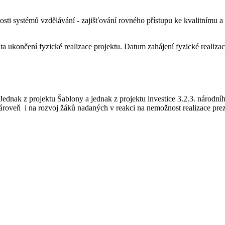
nnosti systémů vzdělávání - zajišťování rovného přístupu ke kvalitnímu 
a ukončení fyzické realizace projektu. Datum zahájení fyzické realizac
ednak z projektu Šablony a jednak z projektu investice 3.2.3. národn
roveň i na rozvoj žáků nadaných v reakci na nemožnost realizace pr