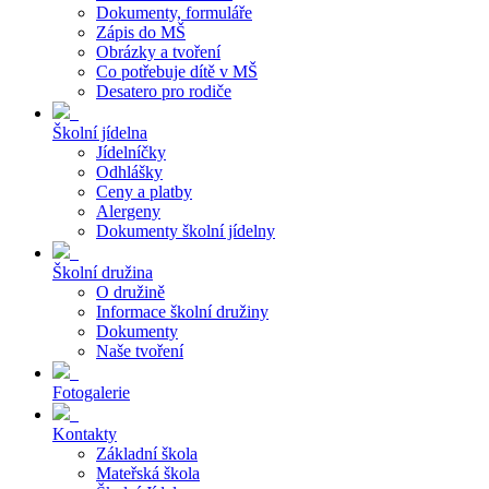
Dokumenty, formuláře
Zápis do MŠ
Obrázky a tvoření
Co potřebuje dítě v MŠ
Desatero pro rodiče
Školní jídelna
Jídelníčky
Odhlášky
Ceny a platby
Alergeny
Dokumenty školní jídelny
Školní družina
O družině
Informace školní družiny
Dokumenty
Naše tvoření
Fotogalerie
Kontakty
Základní škola
Mateřská škola