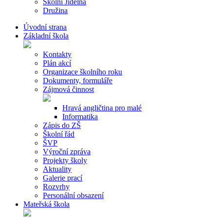
Školní Jídelna
Družina
Úvodní strana
Základní škola
Kontakty
Plán akcí
Organizace školního roku
Dokumenty, formuláře
Zájmová činnost
Hravá angličtina pro malé
Informatika
Zápis do ZŠ
Školní řád
ŠVP
Výroční zpráva
Projekty školy
Aktuality
Galerie prací
Rozvrhy
Personální obsazení
Mateřská škola