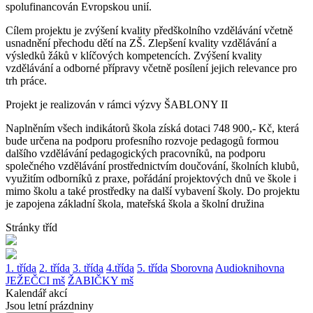
spolufinancován Evropskou unií.
Cílem projektu je zvýšení kvality předškolního vzdělávání včetně
usnadnění přechodu dětí na ZŠ. Zlepšení kvality vzdělávání a
výsledků žáků v klíčových kompetencích. Zvýšení kvality
vzdělávání a odborné přípravy včetně posílení jejich relevance pro
trh práce.
Projekt je realizován v rámci výzvy ŠABLONY II
Naplněním všech indikátorů škola získá dotaci 748 900,- Kč, která
bude určena na podporu profesního rozvoje pedagogů formou
dalšího vzdělávání pedagogických pracovníků, na podporu
společného vzdělávání prostřednictvím doučování, školních klubů,
využitím odborníků z praxe, pořádání projektových dnů ve škole i
mimo školu a také prostředky na další vybavení školy. Do projektu
je zapojena základní škola, mateřská škola a školní družina
Stránky tříd
1. třída
2. třída
3. třída
4.třída
5. třída
Sborovna
Audioknihovna
JEŽEČCI mš
ŽABIČKY mš
Kalendář akcí
Jsou letní prázdniny