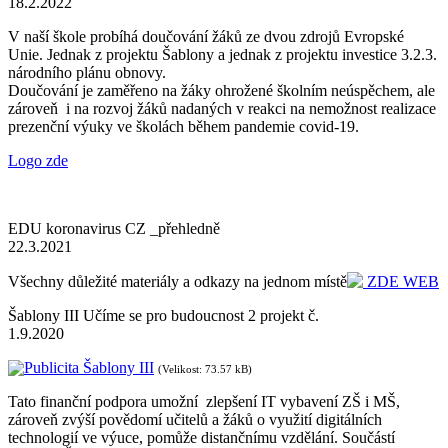
18.2.2022
V naší škole probíhá doučování žáků ze dvou zdrojů Evropské
Unie. Jednak z projektu Šablony a jednak z projektu investice 3.2.3.
národního plánu obnovy.
Doučování je zaměřeno na žáky ohrožené školním neúspěchem, ale
zároveň i na rozvoj žáků nadaných v reakci na nemožnost realizace
prezenční výuky ve školách během pandemie covid-19.
Logo zde
EDU koronavirus CZ _přehledně
22.3.2021
Všechny důležité materiály a odkazy na jednom místě
ZDE WEB
Šablony III Učíme se pro budoucnost 2 projekt č.
1.9.2020
Publicita Šablony III
(Velikost: 73.57 kB)
Tato finanční podpora umožní zlepšení IT vybavení ZŠ i MŠ,
zároveň zvýší povědomí učitelů a žáků o využití digitálních
technologií ve výuce, pomůže distančnímu vzdělání. Součástí