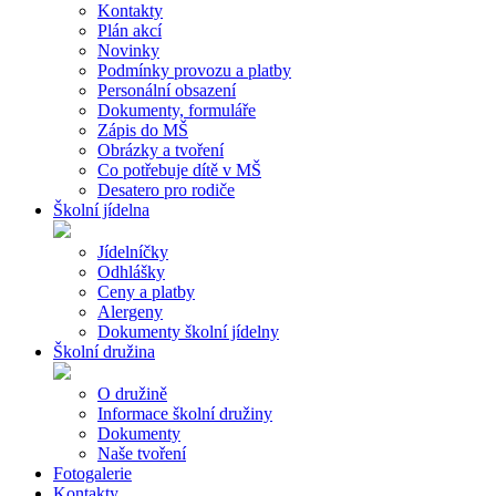
Kontakty
Plán akcí
Novinky
Podmínky provozu a platby
Personální obsazení
Dokumenty, formuláře
Zápis do MŠ
Obrázky a tvoření
Co potřebuje dítě v MŠ
Desatero pro rodiče
Školní jídelna
Jídelníčky
Odhlášky
Ceny a platby
Alergeny
Dokumenty školní jídelny
Školní družina
O družině
Informace školní družiny
Dokumenty
Naše tvoření
Fotogalerie
Kontakty