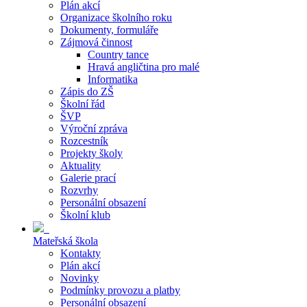
Plán akcí
Organizace školního roku
Dokumenty, formuláře
Zájmová činnost
Country tance
Hravá angličtina pro malé
Informatika
Zápis do ZŠ
Školní řád
ŠVP
Výroční zpráva
Rozcestník
Projekty školy
Aktuality
Galerie prací
Rozvrhy
Personální obsazení
Školní klub
Mateřská škola
Kontakty
Plán akcí
Novinky
Podmínky provozu a platby
Personální obsazení