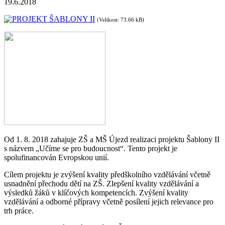
19.6.2018
PROJEKT ŠABLONY II
(Velikost: 73.66 kB)
Od 1. 8. 2018 zahajuje ZŠ a MŠ Újezd realizaci projektu Šablony II
s názvem „Učíme se pro budoucnost“. Tento projekt je
spolufinancován Evropskou unií.
Cílem projektu je zvýšení kvality předškolního vzdělávání včetně
usnadnění přechodu dětí na ZŠ. Zlepšení kvality vzdělávání a
výsledků žáků v klíčových kompetencích. Zvýšení kvality
vzdělávání a odborné přípravy včetně posílení jejich relevance pro
trh práce.