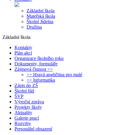
Základní škola
Mateřská škola
Školní Jídelna
Družina
Základní škola
Kontakty
Plán akcí
Organizace školního roku
Dokumenty, formuláře
Zájmová činnost >>
>> Hravá angličtina pro malé
>> Informatika
Zápis do ZŠ
Školní řád
ŠVP
Výroční zpráva
Projekty školy
Aktuality
Galerie prací
Rozvrhy
Personální obsazení