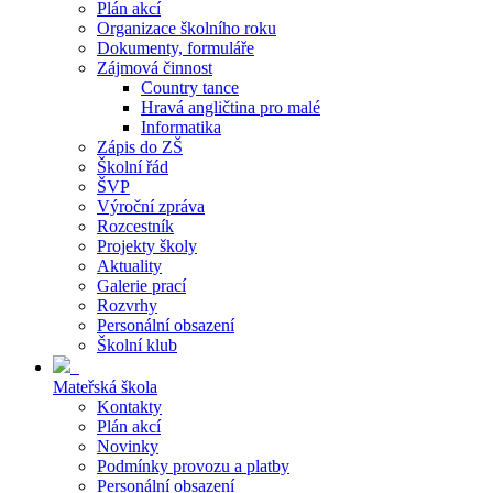
Plán akcí
Organizace školního roku
Dokumenty, formuláře
Zájmová činnost
Country tance
Hravá angličtina pro malé
Informatika
Zápis do ZŠ
Školní řád
ŠVP
Výroční zpráva
Rozcestník
Projekty školy
Aktuality
Galerie prací
Rozvrhy
Personální obsazení
Školní klub
Mateřská škola
Kontakty
Plán akcí
Novinky
Podmínky provozu a platby
Personální obsazení