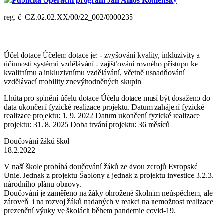
Publicita Operační program Jan Amos Komenský
reg. č. CZ.02.02.XX/00/22_002/0000235
Účel dotace Účelem dotace je: - zvyšování kvality, inkluzivity a
účinnosti systémů vzdělávání - zajišťování rovného přístupu ke
kvalitnímu a inkluzivnímu vzdělávání, včetně usnadňování
vzdělávací mobility znevýhodněných skupin
Lhůta pro splnění účelu dotace Účelu dotace musí být dosaženo do
data ukončení fyzické realizace projektu. Datum zahájení fyzické
realizace projektu: 1. 9. 2022 Datum ukončení fyzické realizace
projektu: 31. 8. 2025 Doba trvání projektu: 36 měsíců
Doučování žáků škol
18.2.2022
V naší škole probíhá doučování žáků ze dvou zdrojů Evropské
Unie. Jednak z projektu Šablony a jednak z projektu investice 3.2.3.
národního plánu obnovy.
Doučování je zaměřeno na žáky ohrožené školním neúspěchem, ale
zároveň i na rozvoj žáků nadaných v reakci na nemožnost realizace
prezenční výuky ve školách během pandemie covid-19.