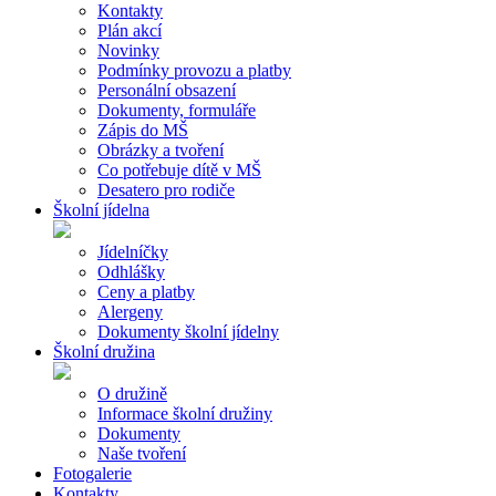
Kontakty
Plán akcí
Novinky
Podmínky provozu a platby
Personální obsazení
Dokumenty, formuláře
Zápis do MŠ
Obrázky a tvoření
Co potřebuje dítě v MŠ
Desatero pro rodiče
Školní jídelna
Jídelníčky
Odhlášky
Ceny a platby
Alergeny
Dokumenty školní jídelny
Školní družina
O družině
Informace školní družiny
Dokumenty
Naše tvoření
Fotogalerie
Kontakty