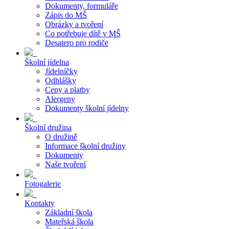
Dokumenty, formuláře
Zápis do MŠ
Obrázky a tvoření
Co potřebuje dítě v MŠ
Desatero pro rodiče
Školní jídelna
Jídelníčky
Odhlášky
Ceny a platby
Alergeny
Dokumenty školní jídelny
Školní družina
O družině
Informace školní družiny
Dokumenty
Naše tvoření
Fotogalerie
Kontakty
Základní škola
Mateřská škola