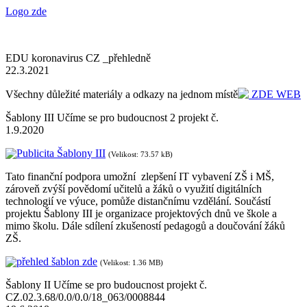
Logo zde
EDU koronavirus CZ _přehledně
22.3.2021
Všechny důležité materiály a odkazy na jednom místě
ZDE WEB
Šablony III Učíme se pro budoucnost 2 projekt č.
1.9.2020
Publicita Šablony III
(Velikost: 73.57 kB)
Tato finanční podpora umožní zlepšení IT vybavení ZŠ i MŠ,
zároveň zvýší povědomí učitelů a žáků o využití digitálních
technologií ve výuce, pomůže distančnímu vzdělání. Součástí
projektu Šablony III je organizace projektových dnů ve škole a
mimo školu. Dále sdílení zkušeností pedagogů a doučování žáků
ZŠ.
přehled šablon zde
(Velikost: 1.36 MB)
Šablony II Učíme se pro budoucnost projekt č.
CZ.02.3.68/0.0/0.0/18_063/0008844