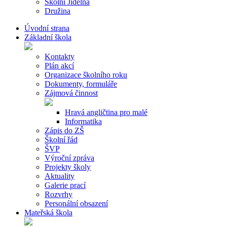
Školní Jídelna
Družina
Úvodní strana
Základní škola
Kontakty
Plán akcí
Organizace školního roku
Dokumenty, formuláře
Zájmová činnost
Hravá angličtina pro malé
Informatika
Zápis do ZŠ
Školní řád
ŠVP
Výroční zpráva
Projekty školy
Aktuality
Galerie prací
Rozvrhy
Personální obsazení
Mateřská škola