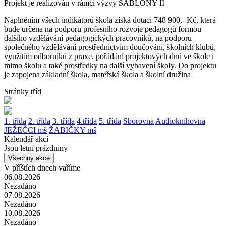
Projekt je realizován v rámci výzvy ŠABLONY II
Naplněním všech indikátorů škola získá dotaci 748 900,- Kč, která
bude určena na podporu profesního rozvoje pedagogů formou
dalšího vzdělávání pedagogických pracovníků, na podporu
společného vzdělávání prostřednictvím doučování, školních klubů,
využitím odborníků z praxe, pořádání projektových dnů ve škole i
mimo školu a také prostředky na další vybavení školy. Do projektu
je zapojena základní škola, mateřská škola a školní družina
Stránky tříd
1. třída
2. třída
3. třída
4.třída
5. třída
Sborovna
Audioknihovna
JEŽEČCI mš
ŽABIČKY mš
Kalendář akcí
Jsou letní prázdniny
Všechny akce
V příštích dnech vaříme
06.08.2026
Nezadáno
07.08.2026
Nezadáno
10.08.2026
Nezadáno