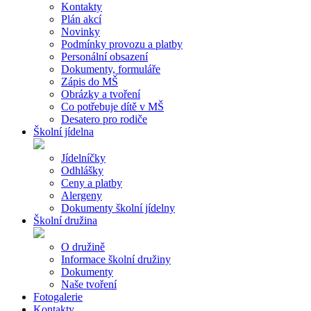
Kontakty
Plán akcí
Novinky
Podmínky provozu a platby
Personální obsazení
Dokumenty, formuláře
Zápis do MŠ
Obrázky a tvoření
Co potřebuje dítě v MŠ
Desatero pro rodiče
Školní jídelna
Jídelníčky
Odhlášky
Ceny a platby
Alergeny
Dokumenty školní jídelny
Školní družina
O družině
Informace školní družiny
Dokumenty
Naše tvoření
Fotogalerie
Kontakty