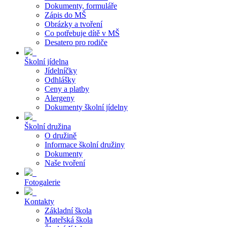
Dokumenty, formuláře
Zápis do MŠ
Obrázky a tvoření
Co potřebuje dítě v MŠ
Desatero pro rodiče
Školní jídelna
Jídelníčky
Odhlášky
Ceny a platby
Alergeny
Dokumenty školní jídelny
Školní družina
O družině
Informace školní družiny
Dokumenty
Naše tvoření
Fotogalerie
Kontakty
Základní škola
Mateřská škola