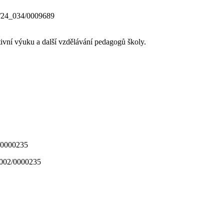
0/24_034/0009689
ativní výuku a další vzdělávání pedagogů školy.
_002/0000235