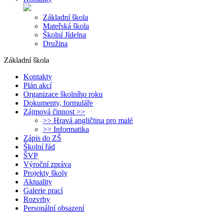
Základní škola
Mateřská škola
Školní Jídelna
Družina
Základní škola
Kontakty
Plán akcí
Organizace školního roku
Dokumenty, formuláře
Zájmová činnost >>
>> Hravá angličtina pro malé
>> Informatika
Zápis do ZŠ
Školní řád
ŠVP
Výroční zpráva
Projekty školy
Aktuality
Galerie prací
Rozvrhy
Personální obsazení