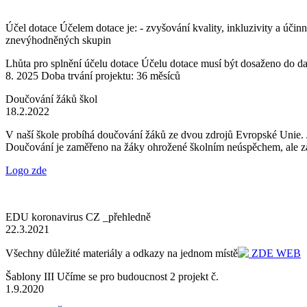
Účel dotace Účelem dotace je: - zvyšování kvality, inkluzivity a úči
znevýhodněných skupin
Lhůta pro splnění účelu dotace Účelu dotace musí být dosaženo do dat
8. 2025 Doba trvání projektu: 36 měsíců
Doučování žáků škol
18.2.2022
V naší škole probíhá doučování žáků ze dvou zdrojů Evropské Unie. J
Doučování je zaměřeno na žáky ohrožené školním neúspěchem, ale zá
Logo zde
EDU koronavirus CZ _přehledně
22.3.2021
Všechny důležité materiály a odkazy na jednom místě
ZDE WEB
Šablony III Učíme se pro budoucnost 2 projekt č.
1.9.2020