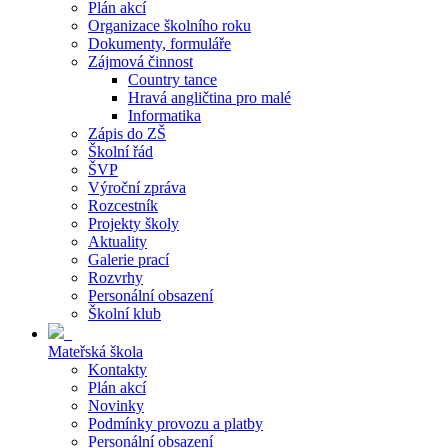
Plán akcí
Organizace školního roku
Dokumenty, formuláře
Zájmová činnost
Country tance
Hravá angličtina pro malé
Informatika
Zápis do ZŠ
Školní řád
ŠVP
Výroční zpráva
Rozcestník
Projekty školy
Aktuality
Galerie prací
Rozvrhy
Personální obsazení
Školní klub
Mateřská škola
Kontakty
Plán akcí
Novinky
Podmínky provozu a platby
Personální obsazení