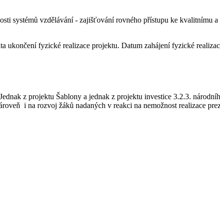
nnosti systémů vzdělávání - zajišťování rovného přístupu ke kvalitnímu 
a ukončení fyzické realizace projektu. Datum zahájení fyzické realizac
ednak z projektu Šablony a jednak z projektu investice 3.2.3. národn
roveň i na rozvoj žáků nadaných v reakci na nemožnost realizace pr