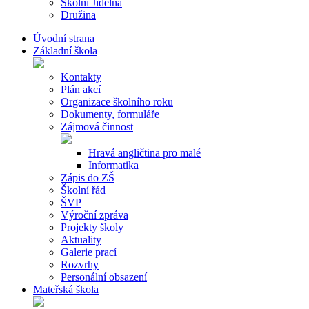
Školní Jídelna
Družina
Úvodní strana
Základní škola
Kontakty
Plán akcí
Organizace školního roku
Dokumenty, formuláře
Zájmová činnost
Hravá angličtina pro malé
Informatika
Zápis do ZŠ
Školní řád
ŠVP
Výroční zpráva
Projekty školy
Aktuality
Galerie prací
Rozvrhy
Personální obsazení
Mateřská škola