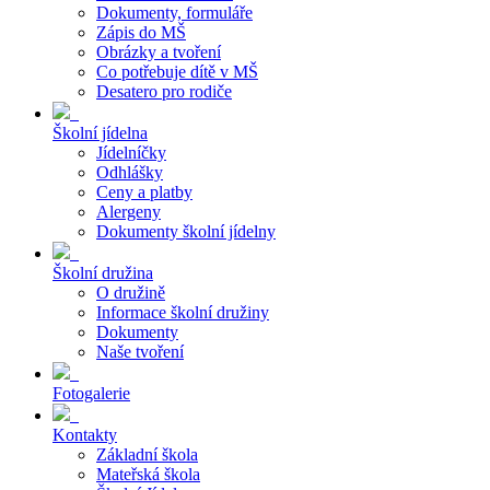
Dokumenty, formuláře
Zápis do MŠ
Obrázky a tvoření
Co potřebuje dítě v MŠ
Desatero pro rodiče
Školní jídelna
Jídelníčky
Odhlášky
Ceny a platby
Alergeny
Dokumenty školní jídelny
Školní družina
O družině
Informace školní družiny
Dokumenty
Naše tvoření
Fotogalerie
Kontakty
Základní škola
Mateřská škola