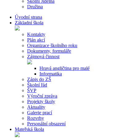
Školní Jídelna
Družina
Úvodní strana
Základní škola
Kontakty
Plán akcí
Organizace školního roku
Dokumenty, formuláře
Zájmová činnost
Hravá angličtina pro malé
Informatika
Zápis do ZŠ
Školní řád
ŠVP
Výroční zpráva
Projekty školy
Aktuality
Galerie prací
Rozvrhy
Personální obsazení
Mateřská škola