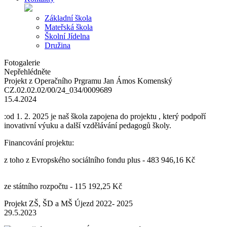
Základní škola
Mateřská škola
Školní Jídelna
Družina
Fotogalerie
Nepřehlédněte
Projekt z Operačního Prgramu Jan Ámos Komenský
CZ.02.02.02/00/24_034/0009689
15.4.2024
:od 1. 2. 2025 je naš škola zapojena do projektu , který podpoří
inovativní výuku a další vzdělávání pedagogů školy.
Financování projektu:
z toho z Evropského sociálního fondu plus - 483 946,16 Kč
ze státního rozpočtu - 115 192,25 Kč
Projekt ZŠ, ŠD a MŠ Újezd 2022- 2025
29.5.2023