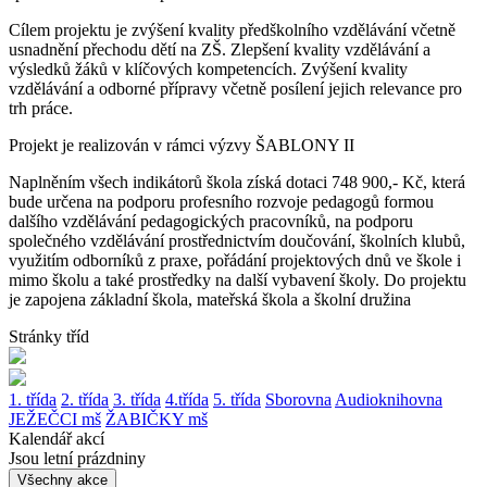
Cílem projektu je zvýšení kvality předškolního vzdělávání včetně
usnadnění přechodu dětí na ZŠ. Zlepšení kvality vzdělávání a
výsledků žáků v klíčových kompetencích. Zvýšení kvality
vzdělávání a odborné přípravy včetně posílení jejich relevance pro
trh práce.
Projekt je realizován v rámci výzvy ŠABLONY II
Naplněním všech indikátorů škola získá dotaci 748 900,- Kč, která
bude určena na podporu profesního rozvoje pedagogů formou
dalšího vzdělávání pedagogických pracovníků, na podporu
společného vzdělávání prostřednictvím doučování, školních klubů,
využitím odborníků z praxe, pořádání projektových dnů ve škole i
mimo školu a také prostředky na další vybavení školy. Do projektu
je zapojena základní škola, mateřská škola a školní družina
Stránky tříd
1. třída
2. třída
3. třída
4.třída
5. třída
Sborovna
Audioknihovna
JEŽEČCI mš
ŽABIČKY mš
Kalendář akcí
Jsou letní prázdniny
Všechny akce