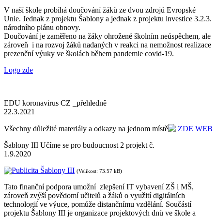
V naší škole probíhá doučování žáků ze dvou zdrojů Evropské
Unie. Jednak z projektu Šablony a jednak z projektu investice 3.2.3.
národního plánu obnovy.
Doučování je zaměřeno na žáky ohrožené školním neúspěchem, ale
zároveň i na rozvoj žáků nadaných v reakci na nemožnost realizace
prezenční výuky ve školách během pandemie covid-19.
Logo zde
EDU koronavirus CZ _přehledně
22.3.2021
Všechny důležité materiály a odkazy na jednom místě
ZDE WEB
Šablony III Učíme se pro budoucnost 2 projekt č.
1.9.2020
Publicita Šablony III
(Velikost: 73.57 kB)
Tato finanční podpora umožní zlepšení IT vybavení ZŠ i MŠ,
zároveň zvýší povědomí učitelů a žáků o využití digitálních
technologií ve výuce, pomůže distančnímu vzdělání. Součástí
projektu Šablony III je organizace projektových dnů ve škole a