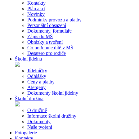
Kontakty
Plán akcí
Novinky
Podmínky provozu a platby
Personální obsazení
Dokumenty, formuláře
Zápis do MŠ
Obrázky a tvoření
Co potřebuje dítě v MŠ
Desatero pro rodiče
Školní jídelna
Jídelníčky
Odhlášky
Ceny a platby
Alergeny
Dokumenty školní jídelny
Školní družina
O družině
Informace školní družiny
Dokumenty
Naše tvoření
Fotogalerie
Kontakty