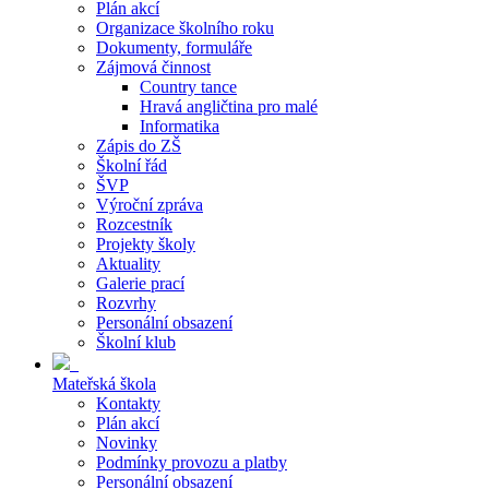
Plán akcí
Organizace školního roku
Dokumenty, formuláře
Zájmová činnost
Country tance
Hravá angličtina pro malé
Informatika
Zápis do ZŠ
Školní řád
ŠVP
Výroční zpráva
Rozcestník
Projekty školy
Aktuality
Galerie prací
Rozvrhy
Personální obsazení
Školní klub
Mateřská škola
Kontakty
Plán akcí
Novinky
Podmínky provozu a platby
Personální obsazení