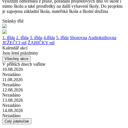
využitím odborníků z praxe, pořádání projektových dnů ve škole i
mimo školu a také prostředky na další vybavení školy. Do projektu
je zapojena základní škola, mateřská škola a školní družina
Stránky tříd
1. třída
2. třída
3. třída
4.třída
5. třída
Sborovna
Audioknihovna
JEŽEČCI mš
ŽABIČKY mš
Kalendář akcí
Jsou letní prázdniny
Všechny akce
V příštích dnech vaříme
10.08.2026
Nezadáno
11.08.2026
Nezadáno
12.08.2026
Nezadáno
13.08.2026
Nezadáno
14.08.2026
Nezadáno
Celý jídelníček