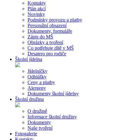
Kontakty
Plán akcí
Novinky
Podmínky provozu a platby
Personální obsazení
Dokumenty, formuláře
Zápis do MŠ
Obrázky a tvoření
Co potřebuje dítě v MŠ
Desatero pro rodiče
Školní jídelna
Jídelníčky
Odhlášky
Ceny a platby
Alergeny
Dokumenty školní jídelny
Školní družina
O družině
Informace školní družiny
Dokumenty
Naše tvoření
Fotogalerie
Kontakty