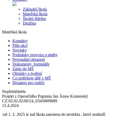
Základní škola
Mateřská škola
Školní Jídelna
Družina
Mateřská škola
Kontakty
Plán akcí
Novinky
Podmínky provozu a platby
Personální obsazení
Dokumenty, formuláře
Zápis do MŠ
Obrázky a tvoření
Co potřebuje dítě v MŠ
Desatero pro rodiče
Nepřehlédněte
Projekt z Operačního Prgramu Jan Ámos Komenský
CZ.02.02.02/00/24_034/0009689
15.4.2024
:od 1. 2. 2025 je naš škola zapojena do projektu , který podpoří