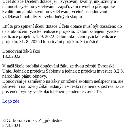
Účel dotace Účelem dotace je: - zvyšování kvality, inkluzivity a
účinnosti systémů vzdělávání - zajišťování rovného přístupu ke
kvalitnímu a inkluzivnímu vzdělávání, včetně usnadňování
vzdělávací mobility znevýhodněných skupin
Lhůta pro splnění účelu dotace Účelu dotace musí být dosaženo do
data ukončení fyzické realizace projektu. Datum zahájení fyzické
realizace projektu: 1. 9. 2022 Datum ukončení fyzické realizace
projektu: 31. 8. 2025 Doba trvání projektu: 36 měsíců
Doučování žáků škol
18.2.2022
V naší škole probíhá doučování žáků ze dvou zdrojů Evropské
Unie. Jednak z projektu Šablony a jednak z projektu investice 3.2.3.
národního plánu obnovy.
Doučování je zaměřeno na žáky ohrožené školním neúspěchem, ale
zároveň i na rozvoj žáků nadaných v reakci na nemožnost realizace
prezenční výuky ve školách během pandemie covid-19.
Logo zde
EDU koronavirus CZ _přehledně
22.3.2021