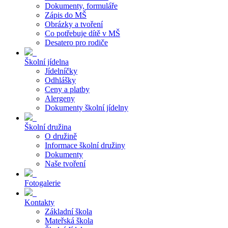
Dokumenty, formuláře
Zápis do MŠ
Obrázky a tvoření
Co potřebuje dítě v MŠ
Desatero pro rodiče
Školní jídelna
Jídelníčky
Odhlášky
Ceny a platby
Alergeny
Dokumenty školní jídelny
Školní družina
O družině
Informace školní družiny
Dokumenty
Naše tvoření
Fotogalerie
Kontakty
Základní škola
Mateřská škola