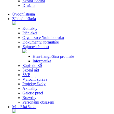
Školní Jídelna
Družina
Úvodní strana
Základní škola
Kontakty
Plán akcí
Organizace školního roku
Dokumenty, formuláře
Zájmová činnost
Hravá angličtina pro malé
Informatika
Zápis do ZŠ
Školní řád
ŠVP
Výroční zpráva
Projekty školy
Aktuality
Galerie prací
Rozvrhy
Personální obsazení
Mateřská škola