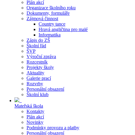
Plán akcí
Organizace školního roku
Dokumenty, formuláře
Zájmová činnost
Country tance
Hravá angličtina pro malé
Informatika
Zápis do ZŠ
Školní řád
ŠVP
Výroční zpráva
Rozcestník
Projekty školy
Aktuality
Galerie prací
Rozvrhy
Personální obsazení
Školní klub
Mateřská škola
Kontakty
Plán akcí
Novinky
Podmínky provozu a platby
Personální obsazení