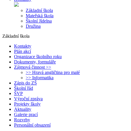
Základní škola
Mateřská škola
Školní Jídelna
Družina
Základní škola
Kontakty
Plán akcí
Organizace školního roku
Dokumenty, formuláře
Zájmová činnost >>
>> Hravá angličtina pro malé
>> Informatika
Zápis do ZŠ
Školní řád
ŠVP
Výroční zpráva
Projekty školy
Aktuality
Galerie prací
Rozvrhy
Personální obsazení