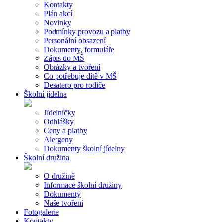
Kontakty
Plán akcí
Novinky
Podmínky provozu a platby
Personální obsazení
Dokumenty, formuláře
Zápis do MŠ
Obrázky a tvoření
Co potřebuje dítě v MŠ
Desatero pro rodiče
Školní jídelna
Jídelníčky
Odhlášky
Ceny a platby
Alergeny
Dokumenty školní jídelny
Školní družina
O družině
Informace školní družiny
Dokumenty
Naše tvoření
Fotogalerie
Kontakty