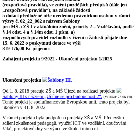
(rozpočtová pravidla), ve znění pozdějších předpisů (dále jen
„rozpočtová pravidla“), na základě žádosti
o dotaci předložené níže uvedenou právnickou osobou v rámci
výzvy č. 02_22_002 s názvem Šablony
pro MŠ a ZŠ I v aktuálním znění, priority 2 – Vzdělávání, podle
§ 14 odst. 4 a § 14m odst. 1 písm. a)
rozpočtových pravidel rozhodlo v řízení o žádosti přijaté dne
15. 6. 2022 o poskytnutí dotace ve výši
819 176,00 Kč příjemci
Zahájení projektu 9/2022 - Ukončení projektu 1/2025
Ukončení projetku
Šablony III.
Od 1. 8. 2018 pracuje ZŠ a MŠ Újezd na realizaci projektu
Šablony III s názvem „Učíme se pro budoucnost 2“.
(Velikost: 73.66 kB)
Tento projekt je spolufinancován Evropskou unií. tento projekt byl
ukončen v 31. 8. 2022
V rámci porjektu byla podpořena projekty ZŠ a MŠ. Především
sdílení zkušeností pedagogů, využití ICT ve vzdělání, doučování
žáků, projektové dny ve výuce ve škole i mimo ni.