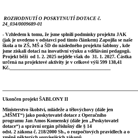
ROZHODNUTÍ O POSKYTNUTÍ DOTACE č.
24_034/0009689-01
- Vzhledem k tomu, že jsme splnili podmínky projektu JAK
(jak je uvedeno v odstavci pod tímto článkem) Zapojila se naše
škola a to ZŠ, MŠ a ŠD do následného projektu šablony , kde
jsme získali dotaci na inovativní výuku a vdělávání pedagogů.
Projekt běží od 1. 2. 2025 nejdéle však do 31. 1. 2027. Částka
určená na projektové aktivity je v celkové výši 599 138,41
Kč._________________________________________
_______________________________________________________
Ukončen projekt ŠABLONY II
Ministerstvo školství, mládeže a tělovýchovy (dále jen
„MŠMT“) jako poskytovatel dotace z Operačního
programu Jan Amos Komenský (dále jen „Poskytovatel
dotace“) a správní orgán příslušný dle § 14
odst. 2 zákona č. 218/2000 Sb., o rozpočtových pravidlech a o
změně některých souvisejících zákonů