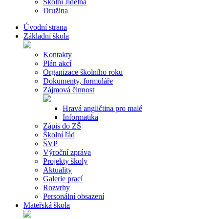
Školní Jídelna
Družina
Úvodní strana
Základní škola
Kontakty
Plán akcí
Organizace školního roku
Dokumenty, formuláře
Zájmová činnost
Hravá angličtina pro malé
Informatika
Zápis do ZŠ
Školní řád
ŠVP
Výroční zpráva
Projekty školy
Aktuality
Galerie prací
Rozvrhy
Personální obsazení
Mateřská škola