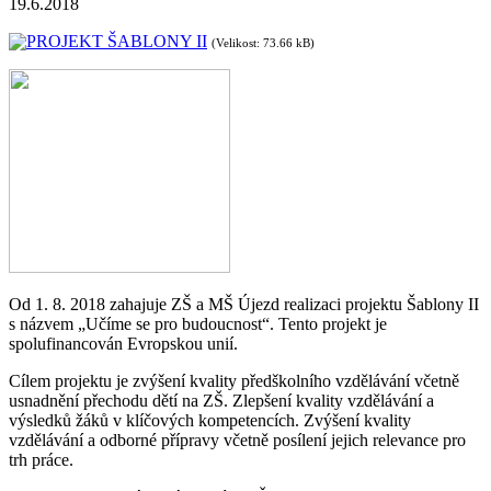
19.6.2018
PROJEKT ŠABLONY II
(Velikost: 73.66 kB)
Od 1. 8. 2018 zahajuje ZŠ a MŠ Újezd realizaci projektu Šablony II
s názvem „Učíme se pro budoucnost“. Tento projekt je
spolufinancován Evropskou unií.
Cílem projektu je zvýšení kvality předškolního vzdělávání včetně
usnadnění přechodu dětí na ZŠ. Zlepšení kvality vzdělávání a
výsledků žáků v klíčových kompetencích. Zvýšení kvality
vzdělávání a odborné přípravy včetně posílení jejich relevance pro
trh práce.