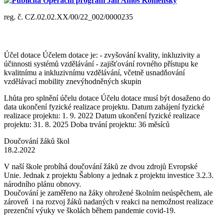
Publicita Operační program Jan Amos Komenský
reg. č. CZ.02.02.XX/00/22_002/0000235
Účel dotace Účelem dotace je: - zvyšování kvality, inkluzivity a
účinnosti systémů vzdělávání - zajišťování rovného přístupu ke
kvalitnímu a inkluzivnímu vzdělávání, včetně usnadňování
vzdělávací mobility znevýhodněných skupin
Lhůta pro splnění účelu dotace Účelu dotace musí být dosaženo do
data ukončení fyzické realizace projektu. Datum zahájení fyzické
realizace projektu: 1. 9. 2022 Datum ukončení fyzické realizace
projektu: 31. 8. 2025 Doba trvání projektu: 36 měsíců
Doučování žáků škol
18.2.2022
V naší škole probíhá doučování žáků ze dvou zdrojů Evropské
Unie. Jednak z projektu Šablony a jednak z projektu investice 3.2.3.
národního plánu obnovy.
Doučování je zaměřeno na žáky ohrožené školním neúspěchem, ale
zároveň i na rozvoj žáků nadaných v reakci na nemožnost realizace
prezenční výuky ve školách během pandemie covid-19.