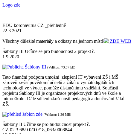
Logo zde
EDU koronavirus CZ _přehledně
22.3.2021
Všechny důležité materiály a odkazy na jednom místě
ZDE WEB
Šablony III Učíme se pro budoucnost 2 projekt č.
1.9.2020
Publicita Šablony III
(Velikost: 73.57 kB)
Tato finanční podpora umožní zlepšení IT vybavení ZŠ i MŠ,
zároveň zvýší povědomí učitelů a žáků o využití digitálních
technologií ve výuce, pomůže distančnímu vzdělání. Součástí
projektu Šablony III je organizace projektových dnů ve škole a
mimo školu. Dále sdílení zkušeností pedagogů a doučování žáků
ZŠ.
přehled šablon zde
(Velikost: 1.36 MB)
Šablony II Učíme se pro budoucnost projekt č.
CZ.02.3.68/0.0/0.0/18_063/0008844