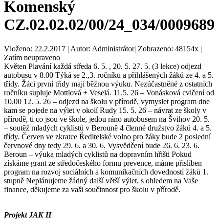
Komenský
CZ.02.02.02/00/24_034/0009689
Vloženo: 22.2.2017 | Autor: Administrátor| Zobrazeno: 48154x |
Zatím neupraveno
Květen Plavání každá středa 6. 5. , 20. 5. 27. 5. (3 lekce) odjezd
autobusu v 8.00 Týká se 2.,3. ročníku a přihlášených žáků ze 4. a 5.
třídy. Žáci první třídy mají běžnou výuku. Nezúčastněné z ostatních
ročníku supluje Mottlová + Veselá. 11.5. 26 – Vonásková cvičení od
10.00 12. 5. 26 – odjezd na školu v přírodě, vymyslet program dne
kam se pojede na výlet v okolí Rudy 15. 5. 26 – návrat ze školy v
přírodě, ti co jsou ve škole, jedou ráno autobusem na Švihov 20. 5.
– soutěž mladých cyklistů v Berouně 4 členné družstvo žáků 4. a 5.
třídy. Červen ve zkratce Ředitelské volno pro žáky bude 2 poslední
červnové dny tedy 29. 6. a 30. 6. Vysvědčení bude 26. 6. 23. 6.
Beroun – výuka mladých cyklistů na dopravním hřišti Pokud
získáme grant ze středočeského formu prevence, máme přislíben
program na rozvoj sociálních a komunikačních dovedností žáků 1.
stupně Neplánujeme žádný další větší výlet, s ohledem na Vaše
finance, děkujeme za vaši součinnost pro školu v přírodě.
Projekt JAK II