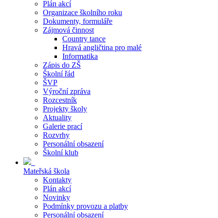
Plán akcí
Organizace školního roku
Dokumenty, formuláře
Zájmová činnost
Country tance
Hravá angličtina pro malé
Informatika
Zápis do ZŠ
Školní řád
ŠVP
Výroční zpráva
Rozcestník
Projekty školy
Aktuality
Galerie prací
Rozvrhy
Personální obsazení
Školní klub
Mateřská škola
Kontakty
Plán akcí
Novinky
Podmínky provozu a platby
Personální obsazení