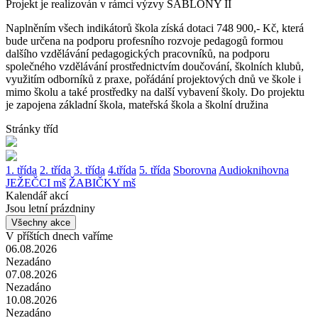
Projekt je realizován v rámci výzvy ŠABLONY II
Naplněním všech indikátorů škola získá dotaci 748 900,- Kč, která
bude určena na podporu profesního rozvoje pedagogů formou
dalšího vzdělávání pedagogických pracovníků, na podporu
společného vzdělávání prostřednictvím doučování, školních klubů,
využitím odborníků z praxe, pořádání projektových dnů ve škole i
mimo školu a také prostředky na další vybavení školy. Do projektu
je zapojena základní škola, mateřská škola a školní družina
Stránky tříd
1. třída
2. třída
3. třída
4.třída
5. třída
Sborovna
Audioknihovna
JEŽEČCI mš
ŽABIČKY mš
Kalendář akcí
Jsou letní prázdniny
Všechny akce
V příštích dnech vaříme
06.08.2026
Nezadáno
07.08.2026
Nezadáno
10.08.2026
Nezadáno