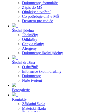
Dokumenty, formuláře
Zápis do MŠ
Obrázky a tvoření
Co potřebuje dítě v MŠ
Desatero pro rodiče
Školní jídelna
Jídelníčky
Odhlášky
Ceny a platby
Alergeny
Dokumenty školní jídelny
Školní družina
O družině
Informace školní družiny
Dokumenty
Naše tvoření
Fotogalerie
Kontakty
Základní škola
Mateřská škola