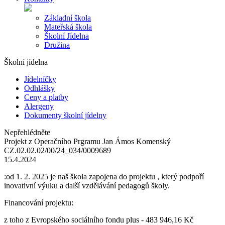
Základní škola
Mateřská škola
Školní Jídelna
Družina
Školní jídelna
Jídelníčky
Odhlášky
Ceny a platby
Alergeny
Dokumenty školní jídelny
Nepřehlédněte
Projekt z Operačního Prgramu Jan Ámos Komenský
CZ.02.02.02/00/24_034/0009689
15.4.2024
:od 1. 2. 2025 je naš škola zapojena do projektu , který podpoří
inovativní výuku a další vzdělávání pedagogů školy.
Financování projektu:
z toho z Evropského sociálního fondu plus - 483 946,16 Kč