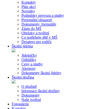
Kontakty
Plán akcí
Novinky
Podmínky provozu a platby
Personální obsazení
Dokumenty, formuláře
Zápis do MŠ
Obrázky a tvoření
Co potřebuje dítě v MŠ
Desatero pro rodiče
Školní jídelna
Jídelníčky
Odhlášky
Ceny a platby
Alergeny
Dokumenty školní jídelny
Školní družina
O družině
Informace školní družiny
Dokumenty
Naše tvoření
Fotogalerie
Kontakty