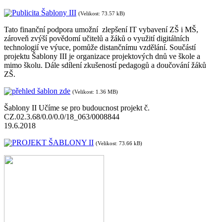
Publicita Šablony III
(Velikost: 73.57 kB)
Tato finanční podpora umožní zlepšení IT vybavení ZŠ i MŠ,
zároveň zvýší povědomí učitelů a žáků o využití digitálních
technologií ve výuce, pomůže distančnímu vzdělání. Součástí
projektu Šablony III je organizace projektových dnů ve škole a
mimo školu. Dále sdílení zkušeností pedagogů a doučování žáků
ZŠ.
přehled šablon zde
(Velikost: 1.36 MB)
Šablony II Učíme se pro budoucnost projekt č.
CZ.02.3.68/0.0/0.0/18_063/0008844
19.6.2018
PROJEKT ŠABLONY II
(Velikost: 73.66 kB)