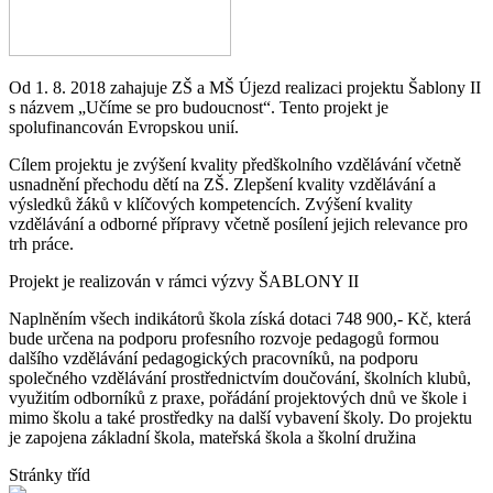
Od 1. 8. 2018 zahajuje ZŠ a MŠ Újezd realizaci projektu Šablony II
s názvem „Učíme se pro budoucnost“. Tento projekt je
spolufinancován Evropskou unií.
Cílem projektu je zvýšení kvality předškolního vzdělávání včetně
usnadnění přechodu dětí na ZŠ. Zlepšení kvality vzdělávání a
výsledků žáků v klíčových kompetencích. Zvýšení kvality
vzdělávání a odborné přípravy včetně posílení jejich relevance pro
trh práce.
Projekt je realizován v rámci výzvy ŠABLONY II
Naplněním všech indikátorů škola získá dotaci 748 900,- Kč, která
bude určena na podporu profesního rozvoje pedagogů formou
dalšího vzdělávání pedagogických pracovníků, na podporu
společného vzdělávání prostřednictvím doučování, školních klubů,
využitím odborníků z praxe, pořádání projektových dnů ve škole i
mimo školu a také prostředky na další vybavení školy. Do projektu
je zapojena základní škola, mateřská škola a školní družina
Stránky tříd