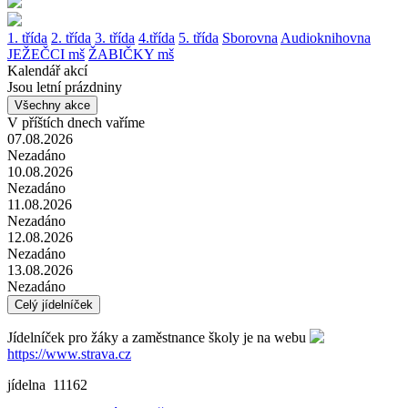
1. třída
2. třída
3. třída
4.třída
5. třída
Sborovna
Audioknihovna
JEŽEČCI mš
ŽABIČKY mš
Kalendář akcí
Jsou letní prázdniny
Všechny akce
V příštích dnech vaříme
07.08.2026
Nezadáno
10.08.2026
Nezadáno
11.08.2026
Nezadáno
12.08.2026
Nezadáno
13.08.2026
Nezadáno
Celý jídelníček
Jídelníček pro žáky a zaměstnance školy je na webu
https://www.strava.cz
jídelna 11162