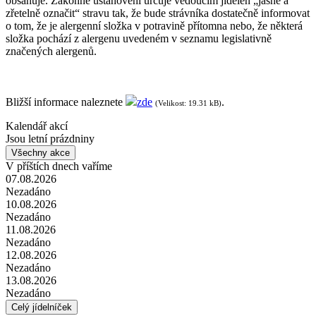
obsahuje. Zákonné ustanovení určuje vedoucím jídelen „jasně a
zřetelně označit“ stravu tak, že bude strávníka dostatečně informovat
o tom, že je alergenní složka v potravině přítomna nebo, že některá
složka pochází z alergenu uvedeném v seznamu legislativně
značených alergenů.
Bližší informace naleznete
zde
.
(Velikost: 19.31 kB)
Kalendář akcí
Jsou letní prázdniny
Všechny akce
V příštích dnech vaříme
07.08.2026
Nezadáno
10.08.2026
Nezadáno
11.08.2026
Nezadáno
12.08.2026
Nezadáno
13.08.2026
Nezadáno
Celý jídelníček