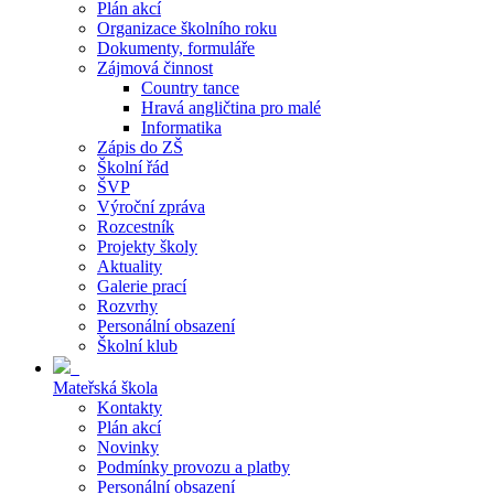
Plán akcí
Organizace školního roku
Dokumenty, formuláře
Zájmová činnost
Country tance
Hravá angličtina pro malé
Informatika
Zápis do ZŠ
Školní řád
ŠVP
Výroční zpráva
Rozcestník
Projekty školy
Aktuality
Galerie prací
Rozvrhy
Personální obsazení
Školní klub
Mateřská škola
Kontakty
Plán akcí
Novinky
Podmínky provozu a platby
Personální obsazení