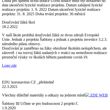
Lhůta pro splnění účelu dotace Účelu dotace musí být dosaženo do
data ukončení fyzické realizace projektu. Datum zahájení fyzické
realizace projektu: 1. 9. 2022 Datum ukončení fyzické realizace
projektu: 31. 8. 2025 Doba trvání projektu: 36 měsíců
Doučování žáků škol
18.2.2022
V naší škole probíhá doučování žáků ze dvou zdrojů Evropské
Unie. Jednak z projektu Šablony a jednak z projektu investice 3.2.3.
národního plánu obnovy.
Doučování je zaměřeno na žáky ohrožené školním neúspěchem, ale
zároveň i na rozvoj žáků nadaných v reakci na nemožnost realizace
prezenční výuky ve školách během pandemie covid-19.
Logo zde
EDU koronavirus CZ _přehledně
22.3.2021
Všechny důležité materiály a odkazy na jednom místě
ZDE WEB
Šablony III Učíme se pro budoucnost 2 projekt č.
1.9.2020