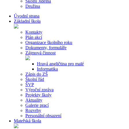
Školní Jídelna
Družina
Úvodní strana
Základní škola
Kontakty
Plán akcí
Organizace školního roku
Dokumenty, formuláře
Zájmová činnost
Hravá angličtina pro malé
Informatika
Zápis do ZŠ
Školní řád
ŠVP
Výroční zpráva
Projekty školy
Aktuality
Galerie prací
Rozvrhy
Personální obsazení
Mateřská škola