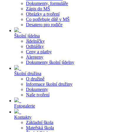
Dokumenty, formuláře
Zápis do MŠ
Obrázky a tvoření
Co potřebuje dítě v MŠ
Desatero pro rodiče
Školní jídelna
Jídelníčky
Odhlášky
Ceny a platby
Alergeny
Dokumenty školní jídelny
Školní družina
O družině
Informace školní družiny
Dokumenty
Naše tvoření
Fotogalerie
Kontakty
Základní škola
Mateřská škola