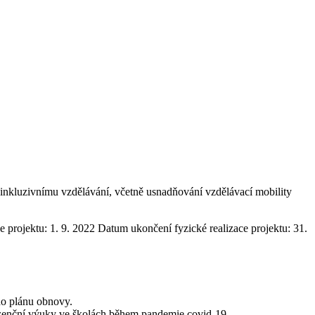
a inkluzivnímu vzdělávání, včetně usnadňování vzdělávací mobility
e projektu: 1. 9. 2022 Datum ukončení fyzické realizace projektu: 31.
ího plánu obnovy.
ezenční výuky ve školách během pandemie covid-19.