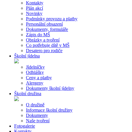
Kontakty
Plán akcí
Novinky
Podmínky provozu a platby
Personální obsazení
Dokumenty, formuláře
Zápis do MŠ
Obrázky a tvoření
Co potřebuje dítě v MŠ
Desatero pro rodiče
Školní jídelna
Jídelníčky
Odhlášky
Ceny a platby
Alergeny
Dokumenty školní jídelny
Školní družina
O družině
Informace školní družiny
Dokumenty
Naše tvoření
Fotogalerie
Kontakty