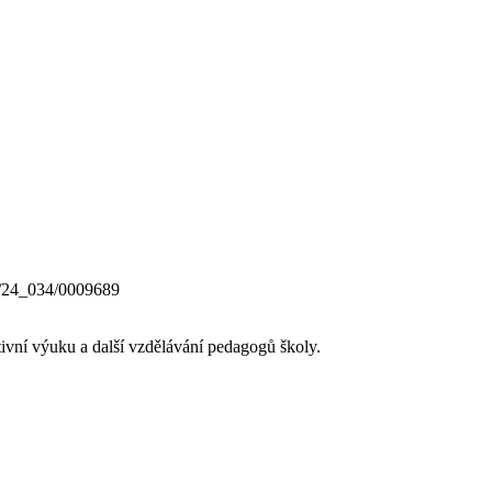
0/24_034/0009689
ativní výuku a další vzdělávání pedagogů školy.