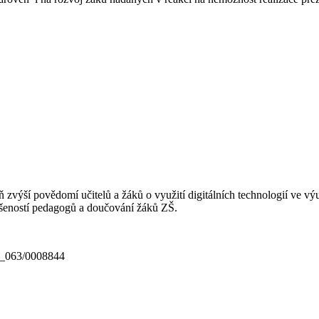
výší povědomí učitelů a žáků o využití digitálních technologií ve výu
ušeností pedagogů a doučování žáků ZŠ.
18_063/0008844