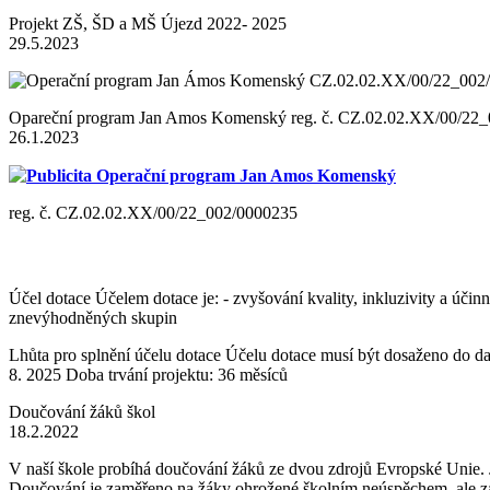
Projekt ZŠ, ŠD a MŠ Újezd 2022- 2025
29.5.2023
Opareční program Jan Amos Komenský reg. č. CZ.02.02.XX/00/22
26.1.2023
Publicita Operační program Jan Amos Komenský
reg. č. CZ.02.02.XX/00/22_002/0000235
Účel dotace Účelem dotace je: - zvyšování kvality, inkluzivity a úči
znevýhodněných skupin
Lhůta pro splnění účelu dotace Účelu dotace musí být dosaženo do dat
8. 2025 Doba trvání projektu: 36 měsíců
Doučování žáků škol
18.2.2022
V naší škole probíhá doučování žáků ze dvou zdrojů Evropské Unie. J
Doučování je zaměřeno na žáky ohrožené školním neúspěchem, ale zá