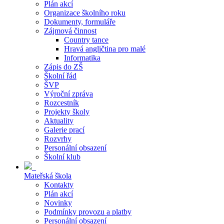
Plán akcí
Organizace školního roku
Dokumenty, formuláře
Zájmová činnost
Country tance
Hravá angličtina pro malé
Informatika
Zápis do ZŠ
Školní řád
ŠVP
Výroční zpráva
Rozcestník
Projekty školy
Aktuality
Galerie prací
Rozvrhy
Personální obsazení
Školní klub
Mateřská škola
Kontakty
Plán akcí
Novinky
Podmínky provozu a platby
Personální obsazení