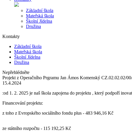
Základní škola
Mateřská škola
Školní Jídelna
Družina
Kontakty
Základní škola
Mateřská škola
Školní Jídelna
Družina
Nepřehlédněte
Projekt z Operačního Prgramu Jan Ámos Komenský CZ.02.02.02/0
15.4.2024
:od 1. 2. 2025 je naš škola zapojena do projektu , který podpoří inov
Financování projektu:
z toho z Evropského sociálního fondu plus - 483 946,16 Kč
ze státního rozpočtu - 115 192,25 Kč