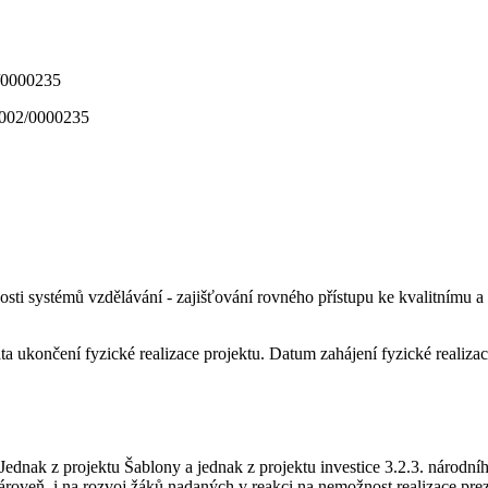
_002/0000235
nnosti systémů vzdělávání - zajišťování rovného přístupu ke kvalitnímu 
a ukončení fyzické realizace projektu. Datum zahájení fyzické realizac
ednak z projektu Šablony a jednak z projektu investice 3.2.3. národn
roveň i na rozvoj žáků nadaných v reakci na nemožnost realizace pr