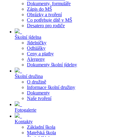
Dokumenty, formuláře
Zápis do MŠ
Obrázky a tvoření
Co potřebuje dítě v MŠ
Desatero pro rodiče
Školní jídelna
Jídelníčky
Odhlášky
Ceny a platby
Alergeny
Dokumenty školní jídelny
Školní družina
O družině
Informace školní družiny
Dokumenty
Naše tvoření
Fotogalerie
Kontakty
Základní škola
Mateřská škola