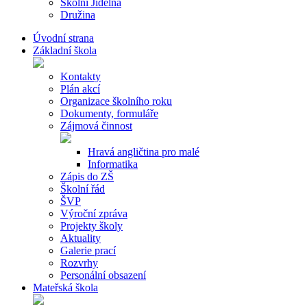
Školní Jídelna
Družina
Úvodní strana
Základní škola
Kontakty
Plán akcí
Organizace školního roku
Dokumenty, formuláře
Zájmová činnost
Hravá angličtina pro malé
Informatika
Zápis do ZŠ
Školní řád
ŠVP
Výroční zpráva
Projekty školy
Aktuality
Galerie prací
Rozvrhy
Personální obsazení
Mateřská škola