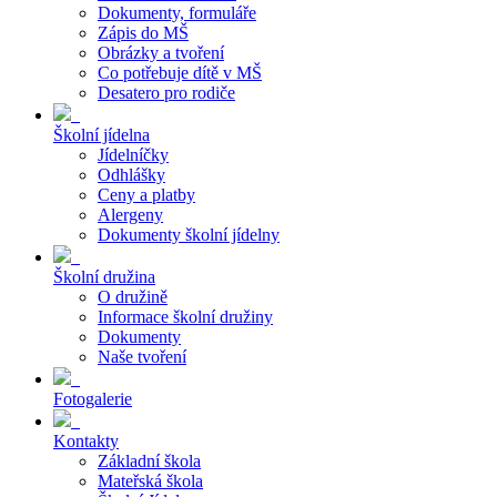
Dokumenty, formuláře
Zápis do MŠ
Obrázky a tvoření
Co potřebuje dítě v MŠ
Desatero pro rodiče
Školní jídelna
Jídelníčky
Odhlášky
Ceny a platby
Alergeny
Dokumenty školní jídelny
Školní družina
O družině
Informace školní družiny
Dokumenty
Naše tvoření
Fotogalerie
Kontakty
Základní škola
Mateřská škola