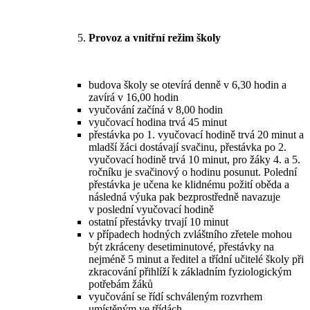
Provoz a vnitřní režim školy
budova školy se otevírá denně v 6,30 hodin a
zavírá v 16,00 hodin
vyučování začíná v 8,00 hodin
vyučovací hodina trvá 45 minut
přestávka po 1. vyučovací hodině trvá 20 minut a
mladší žáci dostávají svačinu, přestávka po 2.
vyučovací hodině trvá 10 minut, pro žáky 4. a 5.
ročníku je svačinový o hodinu posunut. Polední
přestávka je učena ke klidnému požití oběda a
následná výuka pak bezprostředně navazuje
v poslední vyučovací hodině
ostatní přestávky trvají 10 minut
v případech hodných zvláštního zřetele mohou
být zkráceny desetiminutové, přestávky na
nejméně 5 minut a ředitel a třídní učitelé školy při
zkracování přihlíží k základním fyziologickým
potřebám žáků
vyučování se řídí schváleným rozvrhem
umístěným ve třídách