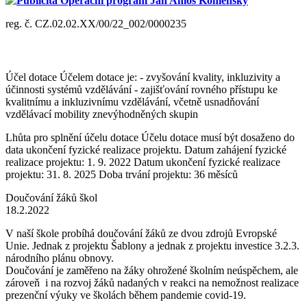
Publicita Operační program Jan Amos Komenský
reg. č. CZ.02.02.XX/00/22_002/0000235
Účel dotace Účelem dotace je: - zvyšování kvality, inkluzivity a
účinnosti systémů vzdělávání - zajišťování rovného přístupu ke
kvalitnímu a inkluzivnímu vzdělávání, včetně usnadňování
vzdělávací mobility znevýhodněných skupin
Lhůta pro splnění účelu dotace Účelu dotace musí být dosaženo do
data ukončení fyzické realizace projektu. Datum zahájení fyzické
realizace projektu: 1. 9. 2022 Datum ukončení fyzické realizace
projektu: 31. 8. 2025 Doba trvání projektu: 36 měsíců
Doučování žáků škol
18.2.2022
V naší škole probíhá doučování žáků ze dvou zdrojů Evropské
Unie. Jednak z projektu Šablony a jednak z projektu investice 3.2.3.
národního plánu obnovy.
Doučování je zaměřeno na žáky ohrožené školním neúspěchem, ale
zároveň i na rozvoj žáků nadaných v reakci na nemožnost realizace
prezenční výuky ve školách během pandemie covid-19.