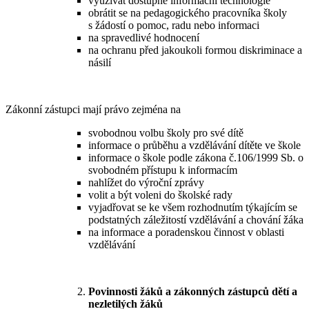
využívat dostupné informační technologie
obrátit se na pedagogického pracovníka školy
s žádostí o pomoc, radu nebo informaci
na spravedlivé hodnocení
na ochranu před jakoukoli formou diskriminace a
násilí
Zákonní zástupci mají právo zejména na
svobodnou volbu školy pro své dítě
informace o průběhu a vzdělávání dítěte ve škole
informace o škole podle zákona č.106/1999 Sb. o
svobodném přístupu k informacím
nahlížet do výroční zprávy
volit a být voleni do školské rady
vyjadřovat se ke všem rozhodnutím týkajícím se
podstatných záležitostí vzdělávání a chování žáka
na informace a poradenskou činnost v oblasti
vzdělávání
Povinnosti žáků a zákonných zástupců dětí a
nezletilých žáků