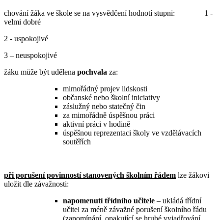
chování žáka ve škole se na vysvědčení hodnotí stupni: 1 -
velmi dobré
2 - uspokojivé
3 – neuspokojivé
žáku může být udělena
pochvala
za:
mimořádný projev lidskosti
občanské nebo školní iniciativy
záslužný nebo statečný čin
za mimořádně úspěšnou práci
aktivní práci v hodině
úspěšnou reprezentaci školy ve vzdělávacích
soutěřích
při porušení povinností stanovených školním řádem
lze žákovi
uložit dle závažnosti:
napomenutí třídního učitele
– ukládá třídní
učitel za méně závažné porušení školního řádu
(zapomínání, opakující se hrubé vyjadřování,