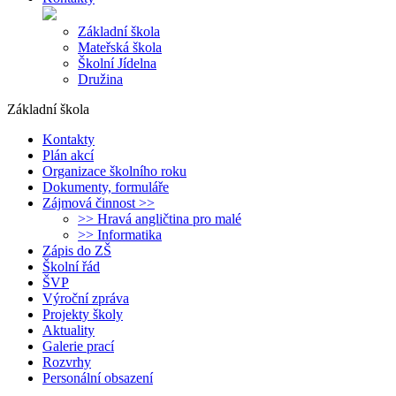
Základní škola
Mateřská škola
Školní Jídelna
Družina
Základní škola
Kontakty
Plán akcí
Organizace školního roku
Dokumenty, formuláře
Zájmová činnost >>
>> Hravá angličtina pro malé
>> Informatika
Zápis do ZŠ
Školní řád
ŠVP
Výroční zpráva
Projekty školy
Aktuality
Galerie prací
Rozvrhy
Personální obsazení