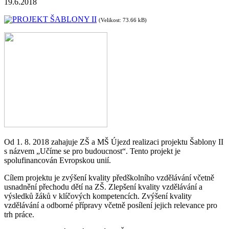
19.6.2018
PROJEKT ŠABLONY II
(Velikost: 73.66 kB)
Od 1. 8. 2018 zahajuje ZŠ a MŠ Újezd realizaci projektu Šablony II
s názvem „Učíme se pro budoucnost“. Tento projekt je
spolufinancován Evropskou unií.
Cílem projektu je zvýšení kvality předškolního vzdělávání včetně
usnadnění přechodu dětí na ZŠ. Zlepšení kvality vzdělávání a
výsledků žáků v klíčových kompetencích. Zvýšení kvality
vzdělávání a odborné přípravy včetně posílení jejich relevance pro
trh práce.