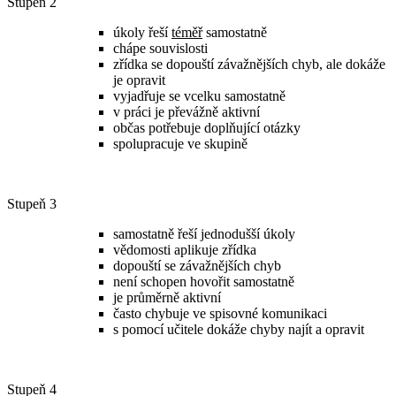
Stupeň 2
úkoly řeší
téměř
samostatně
chápe souvislosti
zřídka se dopouští závažnějších chyb, ale dokáže
je opravit
vyjadřuje se vcelku samostatně
v práci je převážně aktivní
občas potřebuje doplňující otázky
spolupracuje ve skupině
Stupeň 3
samostatně řeší jednodušší úkoly
vědomosti aplikuje zřídka
dopouští se závažnějších chyb
není schopen hovořit samostatně
je průměrně aktivní
často chybuje ve spisovné komunikaci
s pomocí učitele dokáže chyby najít a opravit
Stupeň 4