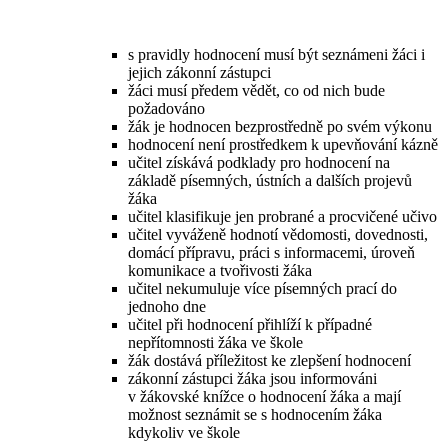
s pravidly hodnocení musí být seznámeni žáci i
jejich zákonní zástupci
žáci musí předem vědět, co od nich bude
požadováno
žák je hodnocen bezprostředně po svém výkonu
hodnocení není prostředkem k upevňování kázně
učitel získává podklady pro hodnocení na
základě písemných, ústních a dalších projevů
žáka
učitel klasifikuje jen probrané a procvičené učivo
učitel vyváženě hodnotí vědomosti, dovednosti,
domácí přípravu, práci s informacemi, úroveň
komunikace a tvořivosti žáka
učitel nekumuluje více písemných prací do
jednoho dne
učitel při hodnocení přihlíží k případné
nepřítomnosti žáka ve škole
žák dostává příležitost ke zlepšení hodnocení
zákonní zástupci žáka jsou informováni
v žákovské knížce o hodnocení žáka a mají
možnost seznámit se s hodnocením žáka
kdykoliv ve škole