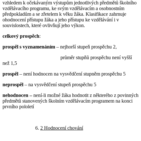
vzhledem k očekávaným výstupům jednotlivých předmětů školního
vzdělávacího programu, ke svým vzdělávacím a osobnostním
předpokladům a se zřetelem k věku žáka. Klasifikace zahrnuje
ohodnocení přístupu žáka a jeho přístupu ke vzdělávání i v
souvislostech, které ovlivňují jeho výkon.
celkový prospěch
:
prospěl s vyznamenáním
– nejhorší stupeň prospěchu 2,
průměr stupňů prospěchu není vyšší
než 1,5
prospěl
– není hodnocen na vysvědčení stupněm prospěchu 5
neprospěl
– na vysvědčení stupeň prospěchu 5
nehodnocen –
není-li možné žáka hodnotit z některého z povinných
předmětů stanovených školním vzdělávacím programem na konci
prvního pololetí
2 Hodnocení chování