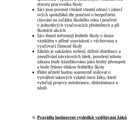
dozoru pracovníka školy
žáci jsou povinni chránit vlastní zdraví i zdraví
svých spolužáků dle poučení o bezpečném
chování na začátku školního roku i poučení
v jednotlivých vyučovacích předmětech a při
školních akcích
žáci ihned informují ředitele školy o úraze
vzniklém v přímé souvislosti s výchovnou a
vyučovací činností školy
žákům je zakázáno nošení, držení distribuce a
zneužívání návykových látek, porušení tohoto
zákazu bude klasifikováno jako hrubý přestupek
a bude řešeno důtkou ředitelky školy
třídní učitelé budou soustavně usilovat o
vytváření takových vztahů mezi žáky, které
vylučují projevy netolerance, diskriminace a
násilí
Pravidla hodnocení výsledků vzdělávání žáků