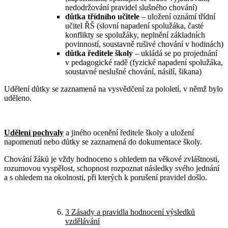
nedodržování pravidel slušného chování)
důtka třídního učitele
– uložení oznámí třídní
učitel ŘŠ (slovní napadení spolužáka, časté
konflikty se spolužáky, neplnění základních
povinností, soustavně rušivé chování v hodinách)
důtka ředitele školy
– ukládá se po projednání
v pedagogické radě (fyzické napadení spolužáka,
soustavné neslušné chování, násilí, šikana)
Udělení důtky se zaznamená na vysvědčení za pololetí, v němž bylo
uděleno.
Udělení pochvaly
a jiného ocenění ředitele školy a uložení
napomenutí nebo důtky se zaznamená do dokumentace školy.
Chování žáků je vždy hodnoceno s ohledem na věkové zvláštnosti,
rozumovou vyspělost, schopnost rozpoznat následky svého jednání
a s ohledem na okolnosti, při kterých k porušení pravidel došlo.
3 Zásady a pravidla hodnocení výsledků
vzdělávání