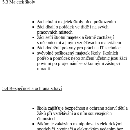
5.3 Majetek školy
žáci chrání majetek školy před poškozením
žáci dbají o pořádek ve třídě i na svých
pracovních místech
žáci šetří školní majetek a šetrně zacházejí
s učebnicemi a jiným vzdělávacím materiálem
žáci dodržují pokyny pro práci na IT technice
svévolně poškozený majetek školy, školních
potřeb a pomůcek nebo zničení učebnic jsou žáci
povinni po projednání se zákonnými zástupci
uhradit
5.4 Bezpečnost a ochrana zdraví
škola zajišťuje bezpečnost a ochranu zdraví dětí a
žáků při vzdělávání a s ním souvisejících
činnostech
žákům je zakázáno manipulovat s elektrickými
spotřebiči, vypínači a elektrickým vedením bez