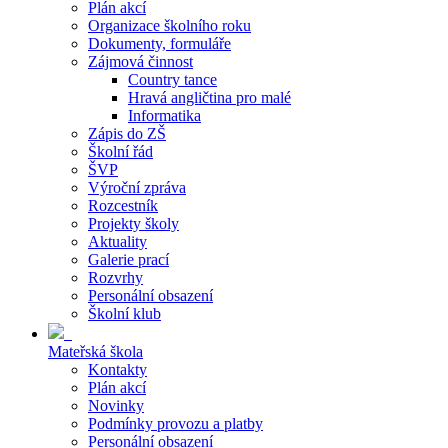
Plán akcí
Organizace školního roku
Dokumenty, formuláře
Zájmová činnost
Country tance
Hravá angličtina pro malé
Informatika
Zápis do ZŠ
Školní řád
ŠVP
Výroční zpráva
Rozcestník
Projekty školy
Aktuality
Galerie prací
Rozvrhy
Personální obsazení
Školní klub
Mateřská škola
Kontakty
Plán akcí
Novinky
Podmínky provozu a platby
Personální obsazení