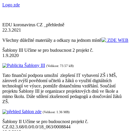
Logo zde
EDU koronavirus CZ _přehledně
22.3.2021
Všechny důležité materiály a odkazy na jednom místě
ZDE WEB
Šablony III Učíme se pro budoucnost 2 projekt č.
1.9.2020
Publicita Šablony III
(Velikost: 73.57 kB)
Tato finanční podpora umožní zlepšení IT vybavení ZŠ i MŠ,
zároveň zvýší povědomí učitelů a žáků o využití digitálních
technologií ve výuce, pomůže distančnímu vzdělání. Součástí
projektu Šablony III je organizace projektových dnů ve škole a
mimo školu. Dále sdílení zkušeností pedagogů a doučování žáků
ZŠ.
přehled šablon zde
(Velikost: 1.36 MB)
Šablony II Učíme se pro budoucnost projekt č.
CZ.02.3.68/0.0/0.0/18_063/0008844