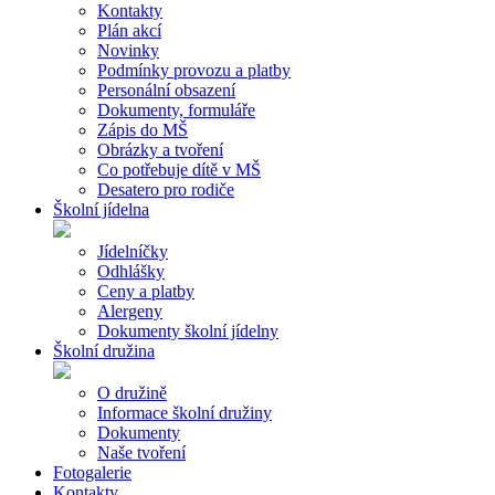
Kontakty
Plán akcí
Novinky
Podmínky provozu a platby
Personální obsazení
Dokumenty, formuláře
Zápis do MŠ
Obrázky a tvoření
Co potřebuje dítě v MŠ
Desatero pro rodiče
Školní jídelna
Jídelníčky
Odhlášky
Ceny a platby
Alergeny
Dokumenty školní jídelny
Školní družina
O družině
Informace školní družiny
Dokumenty
Naše tvoření
Fotogalerie
Kontakty