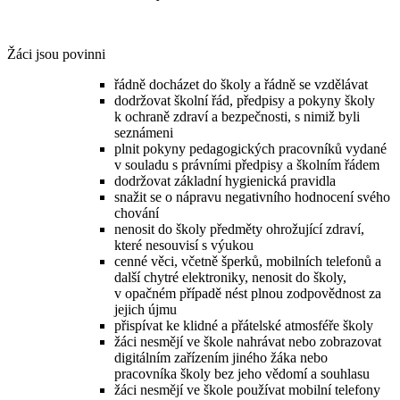
Žáci jsou povinni
řádně docházet do školy a řádně se vzdělávat
dodržovat školní řád, předpisy a pokyny školy
k ochraně zdraví a bezpečnosti, s nimiž byli
seznámeni
plnit pokyny pedagogických pracovníků vydané
v souladu s právními předpisy a školním řádem
dodržovat základní hygienická pravidla
snažit se o nápravu negativního hodnocení svého
chování
nenosit do školy předměty ohrožující zdraví,
které nesouvisí s výukou
cenné věci, včetně šperků, mobilních telefonů a
další chytré elektroniky, nenosit do školy,
v opačném případě nést plnou zodpovědnost za
jejich újmu
přispívat ke klidné a přátelské atmosféře školy
žáci nesmějí ve škole nahrávat nebo zobrazovat
digitálním zařízením jiného žáka nebo
pracovníka školy bez jeho vědomí a souhlasu
žáci nesmějí ve škole používat mobilní telefony