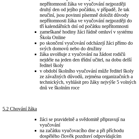
nepřítomnosti žáka ve vyučování nejpozději
druhý den od jejího počátku, v případě, že tak
neučiní, jsou povinni písemně doložit důvody
nepřítomnosti žáka ve vyučování nejpozději do
tří kalendářních dní od počátku nepřítomnosti
zameškané hodiny žáci řádně omluví v systému
Škola Online
po skončení vyučování odcházejí žáci přímo do
svých domovů nebo do družiny
žáka uvolňuje z vyučování na žádost rodičů
nejdéle na jeden den třídní učitel, na dobu delší
ředitel školy
v období školního vyučování může ředitel školy
ze závažných důvodů, zejména organizačních a
technických, vyhlásit pro žáky nejvýše 5 volných
dnů ve školním roce
5.2 Chování žáka
žáci se pravidelně a svědomitě připravují na
vyučování
na začátku vyučovacího dne a při příchodu
dospělého člověk pozdraví odpovídajícím