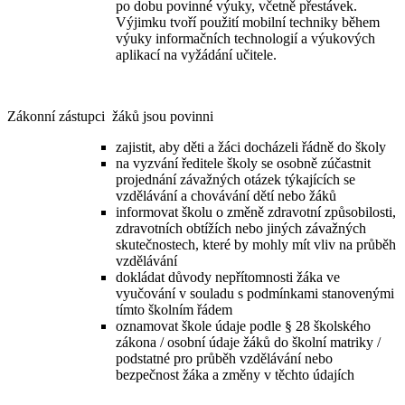
po dobu povinné výuky, včetně přestávek.
Výjimku tvoří použití mobilní techniky během
výuky informačních technologií a výukových
aplikací na vyžádání učitele.
Zákonní zástupci žáků jsou povinni
zajistit, aby děti a žáci docházeli řádně do školy
na vyzvání ředitele školy se osobně zúčastnit
projednání závažných otázek týkajících se
vzdělávání a chovávání dětí nebo žáků
informovat školu o změně zdravotní způsobilosti,
zdravotních obtížích nebo jiných závažných
skutečnostech, které by mohly mít vliv na průběh
vzdělávání
dokládat důvody nepřítomnosti žáka ve
vyučování v souladu s podmínkami stanovenými
tímto školním řádem
oznamovat škole údaje podle § 28 školského
zákona / osobní údaje žáků do školní matriky /
podstatné pro průběh vzdělávání nebo
bezpečnost žáka a změny v těchto údajích