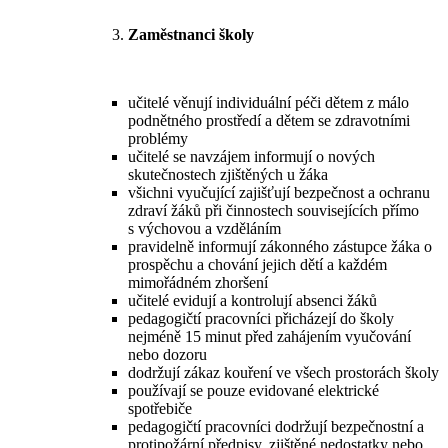
Zaměstnanci školy
učitelé věnují individuální péči dětem z málo
podnětného prostředí a dětem se zdravotními
problémy
učitelé se navzájem informují o nových
skutečnostech zjištěných u žáka
všichni vyučující zajišťují bezpečnost a ochranu
zdraví žáků při činnostech souvisejících přímo
s výchovou a vzděláním
pravidelně informují zákonného zástupce žáka o
prospěchu a chování jejich dětí a každém
mimořádném zhoršení
učitelé evidují a kontrolují absenci žáků
pedagogičtí pracovníci přicházejí do školy
nejméně 15 minut před zahájením vyučování
nebo dozoru
dodržují zákaz kouření ve všech prostorách školy
používají se pouze evidované elektrické
spotřebiče
pedagogičtí pracovníci dodržují bezpečnostní a
protipožární předpisy, zjištěné nedostatky nebo