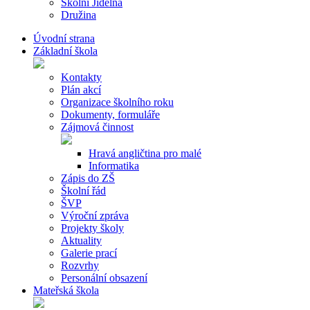
Školní Jídelna
Družina
Úvodní strana
Základní škola
Kontakty
Plán akcí
Organizace školního roku
Dokumenty, formuláře
Zájmová činnost
Hravá angličtina pro malé
Informatika
Zápis do ZŠ
Školní řád
ŠVP
Výroční zpráva
Projekty školy
Aktuality
Galerie prací
Rozvrhy
Personální obsazení
Mateřská škola