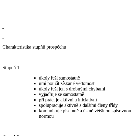
Charakteristika stupňů prospěchu
Stupeň 1
úkoly řeší samostatně
umí použít získané vědomosti
úkoly řeší jen s drobnými chybami
vyjadřuje se samostatně
při práci je aktivní a iniciativní
spolupracuje aktivně s dalšími členy třídy
komunikuje písemně a ústně většinou spisovnou
normou