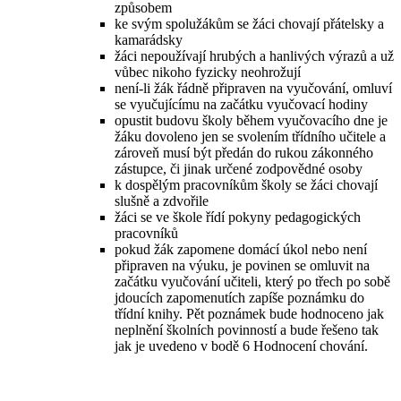
způsobem
ke svým spolužákům se žáci chovají přátelsky a
kamarádsky
žáci nepoužívají hrubých a hanlivých výrazů a už
vůbec nikoho fyzicky neohrožují
není-li žák řádně připraven na vyučování, omluví
se vyučujícímu na začátku vyučovací hodiny
opustit budovu školy během vyučovacího dne je
žáku dovoleno jen se svolením třídního učitele a
zároveň musí být předán do rukou zákonného
zástupce, či jinak určené zodpovědné osoby
k dospělým pracovníkům školy se žáci chovají
slušně a zdvořile
žáci se ve škole řídí pokyny pedagogických
pracovníků
pokud žák zapomene domácí úkol nebo není
připraven na výuku, je povinen se omluvit na
začátku vyučování učiteli, který po třech po sobě
jdoucích zapomenutích zapíše poznámku do
třídní knihy. Pět poznámek bude hodnoceno jak
neplnění školních povinností a bude řešeno tak
jak je uvedeno v bodě 6 Hodnocení chování.