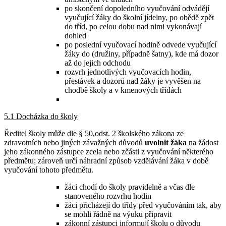
po skončení dopoledního vyučování odvádějí
vyučující žáky do školní jídelny, po obědě zpět
do tříd, po celou dobu nad nimi vykonávají
dohled
po poslední vyučovací hodině odvede vyučující
žáky do (družiny, případně šatny), kde má dozor
až do jejich odchodu
rozvrh jednotlivých vyučovacích hodin,
přestávek a dozorů nad žáky je vyvěšen na
chodbě školy a v kmenových třídách
5.1 Docházka do školy
Ředitel školy může dle § 50,odst. 2 školského zákona ze
zdravotních nebo jiných závažných důvodů
uvolnit žáka
na žádost
jeho zákonného zástupce zcela nebo zčásti z vyučování některého
předmětu; zároveň určí náhradní způsob vzdělávání žáka v době
vyučování tohoto předmětu.
žáci chodí do školy pravidelně a včas dle
stanoveného rozvrhu hodin
žáci přicházejí do třídy před vyučováním tak, aby
se mohli řádně na výuku připravit
zákonní zástupci informují školu o důvodu