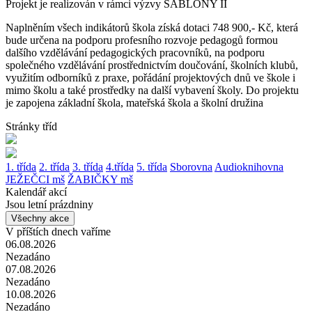
Projekt je realizován v rámci výzvy ŠABLONY II
Naplněním všech indikátorů škola získá dotaci 748 900,- Kč, která
bude určena na podporu profesního rozvoje pedagogů formou
dalšího vzdělávání pedagogických pracovníků, na podporu
společného vzdělávání prostřednictvím doučování, školních klubů,
využitím odborníků z praxe, pořádání projektových dnů ve škole i
mimo školu a také prostředky na další vybavení školy. Do projektu
je zapojena základní škola, mateřská škola a školní družina
Stránky tříd
1. třída
2. třída
3. třída
4.třída
5. třída
Sborovna
Audioknihovna
JEŽEČCI mš
ŽABIČKY mš
Kalendář akcí
Jsou letní prázdniny
Všechny akce
V příštích dnech vaříme
06.08.2026
Nezadáno
07.08.2026
Nezadáno
10.08.2026
Nezadáno