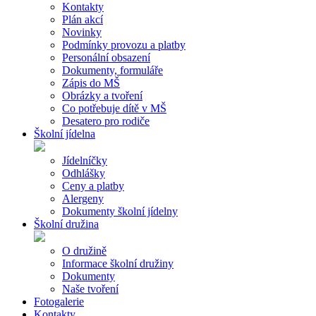
Kontakty
Plán akcí
Novinky
Podmínky provozu a platby
Personální obsazení
Dokumenty, formuláře
Zápis do MŠ
Obrázky a tvoření
Co potřebuje dítě v MŠ
Desatero pro rodiče
Školní jídelna
Jídelníčky
Odhlášky
Ceny a platby
Alergeny
Dokumenty školní jídelny
Školní družina
O družině
Informace školní družiny
Dokumenty
Naše tvoření
Fotogalerie
Kontakty