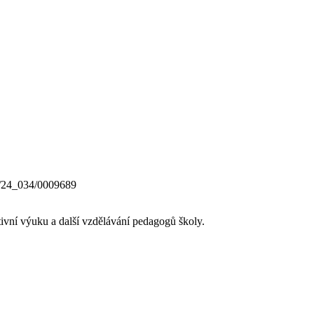
0/24_034/0009689
ativní výuku a další vzdělávání pedagogů školy.