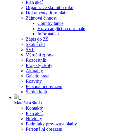
Plán akcí
Organizace školního roku
Dokumenty, formuláře
Zájmová činnost
Country tance
Hravá angličtina pro malé
Informatika
Zápis do ZŠ
Školní řád
ŠVP
Výroční zpráva
Rozcestník
Projekty školy
Aktuality
Galerie prací
Rozvrhy
Personální obsazení
Školní klub
Mateřská škola
Kontakty
Plán akcí
Novinky
Podmínky provozu a platby
Personální obsazení