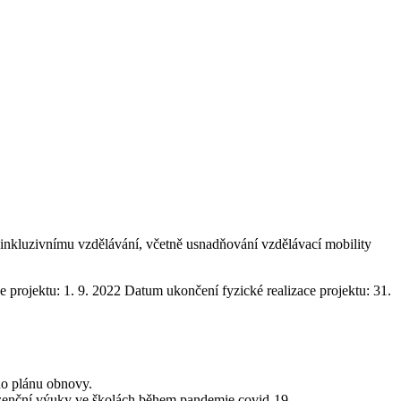
a inkluzivnímu vzdělávání, včetně usnadňování vzdělávací mobility
e projektu: 1. 9. 2022 Datum ukončení fyzické realizace projektu: 31.
ího plánu obnovy.
ezenční výuky ve školách během pandemie covid-19.