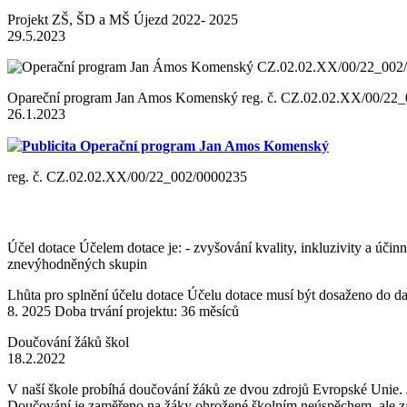
Projekt ZŠ, ŠD a MŠ Újezd 2022- 2025
29.5.2023
Opareční program Jan Amos Komenský reg. č. CZ.02.02.XX/00/22
26.1.2023
Publicita Operační program Jan Amos Komenský
reg. č. CZ.02.02.XX/00/22_002/0000235
Účel dotace Účelem dotace je: - zvyšování kvality, inkluzivity a úči
znevýhodněných skupin
Lhůta pro splnění účelu dotace Účelu dotace musí být dosaženo do dat
8. 2025 Doba trvání projektu: 36 měsíců
Doučování žáků škol
18.2.2022
V naší škole probíhá doučování žáků ze dvou zdrojů Evropské Unie. J
Doučování je zaměřeno na žáky ohrožené školním neúspěchem, ale zá