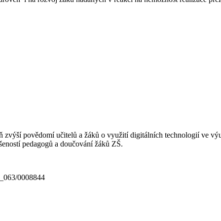
výší povědomí učitelů a žáků o využití digitálních technologií ve výu
ušeností pedagogů a doučování žáků ZŠ.
18_063/0008844