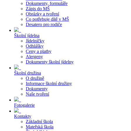
Dokumenty, formuláře
Zápis do MŠ
Obrázky a tvoření
Co potřebuje dítě v MŠ
Desatero pro rodiče
Školní jídelna
Jídelníčky
Odhlášky
Ceny a platby
Alergeny
Dokumenty školní jídelny
Školní družina
O družině
Informace školní družiny
Dokumenty
Naše tvoření
Fotogalerie
Kontakty
Základní škola
Mateřská škola