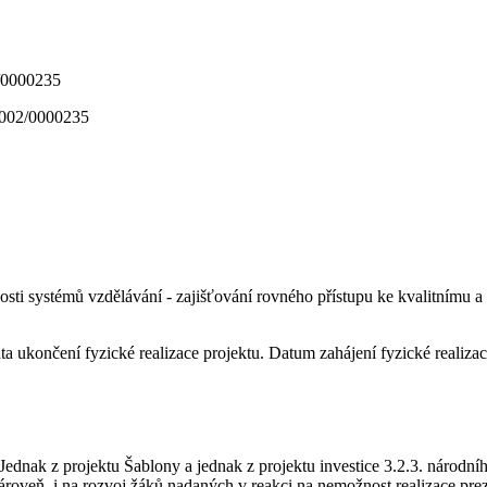
_002/0000235
nnosti systémů vzdělávání - zajišťování rovného přístupu ke kvalitnímu 
a ukončení fyzické realizace projektu. Datum zahájení fyzické realizac
ednak z projektu Šablony a jednak z projektu investice 3.2.3. národn
roveň i na rozvoj žáků nadaných v reakci na nemožnost realizace pr