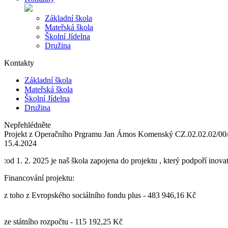
Základní škola
Mateřská škola
Školní Jídelna
Družina
Kontakty
Základní škola
Mateřská škola
Školní Jídelna
Družina
Nepřehlédněte
Projekt z Operačního Prgramu Jan Ámos Komenský CZ.02.02.02/0
15.4.2024
:od 1. 2. 2025 je naš škola zapojena do projektu , který podpoří inov
Financování projektu:
z toho z Evropského sociálního fondu plus - 483 946,16 Kč
ze státního rozpočtu - 115 192,25 Kč