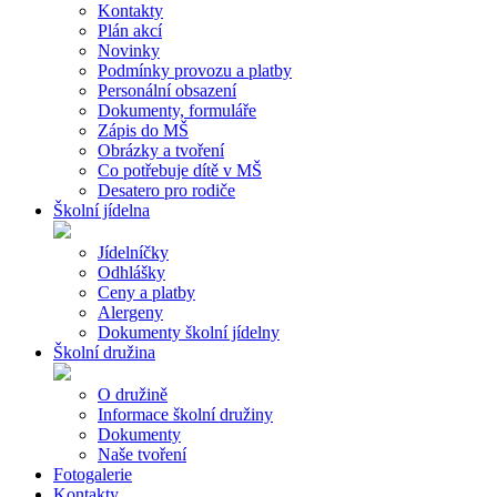
Kontakty
Plán akcí
Novinky
Podmínky provozu a platby
Personální obsazení
Dokumenty, formuláře
Zápis do MŠ
Obrázky a tvoření
Co potřebuje dítě v MŠ
Desatero pro rodiče
Školní jídelna
Jídelníčky
Odhlášky
Ceny a platby
Alergeny
Dokumenty školní jídelny
Školní družina
O družině
Informace školní družiny
Dokumenty
Naše tvoření
Fotogalerie
Kontakty