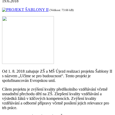
19.6.2018
PROJEKT ŠABLONY II
(Velikost: 73.66 kB)
Od 1. 8. 2018 zahajuje ZŠ a MŠ Újezd realizaci projektu Šablony II
s názvem „Učíme se pro budoucnost“. Tento projekt je
spolufinancován Evropskou unií.
Cílem projektu je zvýšení kvality předškolního vzdělávání včetně
usnadnění přechodu dětí na ZŠ. Zlepšení kvality vzdělávání a
výsledků žáků v klíčových kompetencích. Zvýšení kvality
vzdělávání a odborné přípravy včetně posílení jejich relevance pro
trh práce.