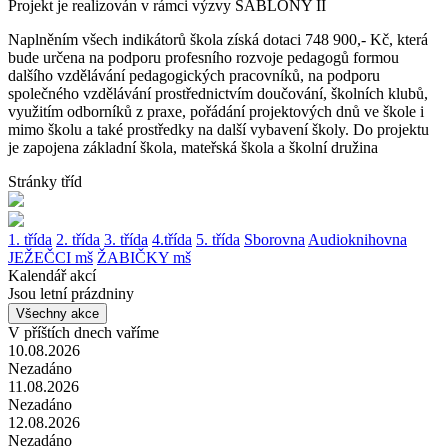
Projekt je realizován v rámci výzvy ŠABLONY II
Naplněním všech indikátorů škola získá dotaci 748 900,- Kč, která
bude určena na podporu profesního rozvoje pedagogů formou
dalšího vzdělávání pedagogických pracovníků, na podporu
společného vzdělávání prostřednictvím doučování, školních klubů,
využitím odborníků z praxe, pořádání projektových dnů ve škole i
mimo školu a také prostředky na další vybavení školy. Do projektu
je zapojena základní škola, mateřská škola a školní družina
Stránky tříd
1. třída
2. třída
3. třída
4.třída
5. třída
Sborovna
Audioknihovna
JEŽEČCI mš
ŽABIČKY mš
Kalendář akcí
Jsou letní prázdniny
Všechny akce
V příštích dnech vaříme
10.08.2026
Nezadáno
11.08.2026
Nezadáno
12.08.2026
Nezadáno