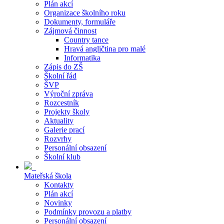
Plán akcí
Organizace školního roku
Dokumenty, formuláře
Zájmová činnost
Country tance
Hravá angličtina pro malé
Informatika
Zápis do ZŠ
Školní řád
ŠVP
Výroční zpráva
Rozcestník
Projekty školy
Aktuality
Galerie prací
Rozvrhy
Personální obsazení
Školní klub
Mateřská škola
Kontakty
Plán akcí
Novinky
Podmínky provozu a platby
Personální obsazení