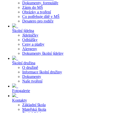
Dokumenty, formuláře
Zápis do MŠ
Obrázky a tvoření
Co potřebuje dítě v MŠ
Desatero pro rodiče
Školní jídelna
Jídelníčky
Odhlášky
Ceny a platby
Alergeny
Dokumenty školní jídelny
Školní družina
O družině
Informace školní družiny
Dokumenty
Naše tvoření
Fotogalerie
Kontakty
Základní škola
Mateřská škola