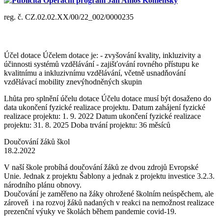
Publicita Operační program Jan Amos Komenský
reg. č. CZ.02.02.XX/00/22_002/0000235
Účel dotace Účelem dotace je: - zvyšování kvality, inkluzivity a
účinnosti systémů vzdělávání - zajišťování rovného přístupu ke
kvalitnímu a inkluzivnímu vzdělávání, včetně usnadňování
vzdělávací mobility znevýhodněných skupin
Lhůta pro splnění účelu dotace Účelu dotace musí být dosaženo do
data ukončení fyzické realizace projektu. Datum zahájení fyzické
realizace projektu: 1. 9. 2022 Datum ukončení fyzické realizace
projektu: 31. 8. 2025 Doba trvání projektu: 36 měsíců
Doučování žáků škol
18.2.2022
V naší škole probíhá doučování žáků ze dvou zdrojů Evropské
Unie. Jednak z projektu Šablony a jednak z projektu investice 3.2.3.
národního plánu obnovy.
Doučování je zaměřeno na žáky ohrožené školním neúspěchem, ale
zároveň i na rozvoj žáků nadaných v reakci na nemožnost realizace
prezenční výuky ve školách během pandemie covid-19.