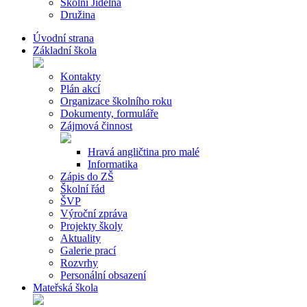
Školní Jídelna
Družina
Úvodní strana
Základní škola
Kontakty
Plán akcí
Organizace školního roku
Dokumenty, formuláře
Zájmová činnost
Hravá angličtina pro malé
Informatika
Zápis do ZŠ
Školní řád
ŠVP
Výroční zpráva
Projekty školy
Aktuality
Galerie prací
Rozvrhy
Personální obsazení
Mateřská škola