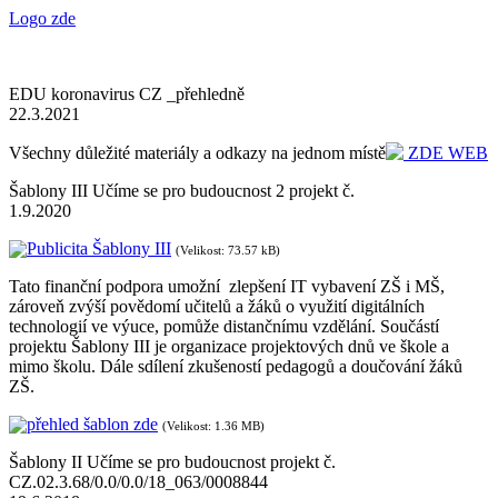
Logo zde
EDU koronavirus CZ _přehledně
22.3.2021
Všechny důležité materiály a odkazy na jednom místě
ZDE WEB
Šablony III Učíme se pro budoucnost 2 projekt č.
1.9.2020
Publicita Šablony III
(Velikost: 73.57 kB)
Tato finanční podpora umožní zlepšení IT vybavení ZŠ i MŠ,
zároveň zvýší povědomí učitelů a žáků o využití digitálních
technologií ve výuce, pomůže distančnímu vzdělání. Součástí
projektu Šablony III je organizace projektových dnů ve škole a
mimo školu. Dále sdílení zkušeností pedagogů a doučování žáků
ZŠ.
přehled šablon zde
(Velikost: 1.36 MB)
Šablony II Učíme se pro budoucnost projekt č.
CZ.02.3.68/0.0/0.0/18_063/0008844