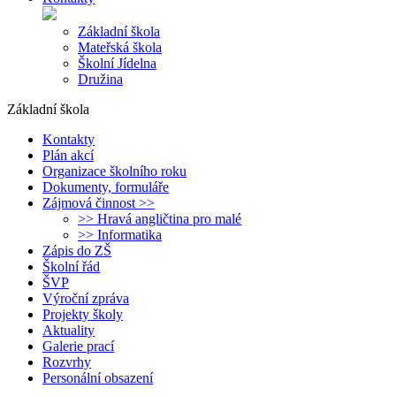
Základní škola
Mateřská škola
Školní Jídelna
Družina
Základní škola
Kontakty
Plán akcí
Organizace školního roku
Dokumenty, formuláře
Zájmová činnost >>
>> Hravá angličtina pro malé
>> Informatika
Zápis do ZŠ
Školní řád
ŠVP
Výroční zpráva
Projekty školy
Aktuality
Galerie prací
Rozvrhy
Personální obsazení