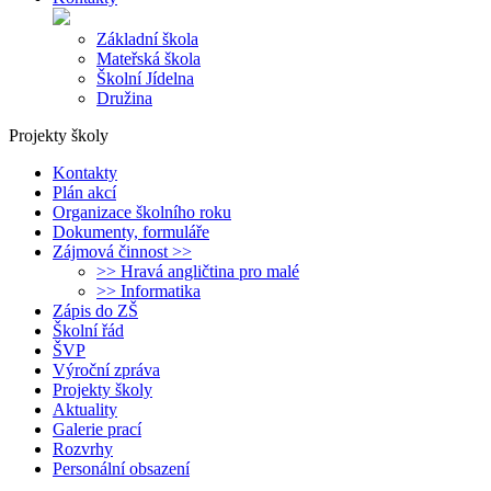
Základní škola
Mateřská škola
Školní Jídelna
Družina
Projekty školy
Kontakty
Plán akcí
Organizace školního roku
Dokumenty, formuláře
Zájmová činnost >>
>> Hravá angličtina pro malé
>> Informatika
Zápis do ZŠ
Školní řád
ŠVP
Výroční zpráva
Projekty školy
Aktuality
Galerie prací
Rozvrhy
Personální obsazení