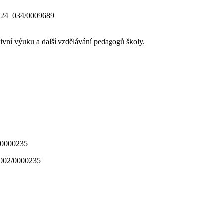
0/24_034/0009689
ativní výuku a další vzdělávání pedagogů školy.
_002/0000235