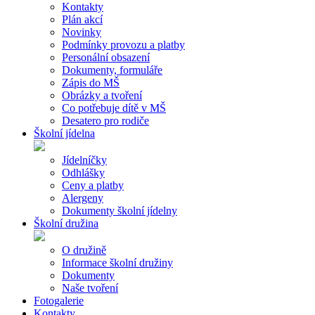
Kontakty
Plán akcí
Novinky
Podmínky provozu a platby
Personální obsazení
Dokumenty, formuláře
Zápis do MŠ
Obrázky a tvoření
Co potřebuje dítě v MŠ
Desatero pro rodiče
Školní jídelna
Jídelníčky
Odhlášky
Ceny a platby
Alergeny
Dokumenty školní jídelny
Školní družina
O družině
Informace školní družiny
Dokumenty
Naše tvoření
Fotogalerie
Kontakty