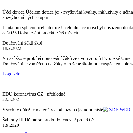
Účel dotace Účelem dotace je: - zvyšování kvality, inkluzivity a úči
znevýhodněných skupin
Lhůta pro splnění účelu dotace Účelu dotace musí být dosaženo do dat
8. 2025 Doba trvání projektu: 36 měsíců
Doučování žáků škol
18.2.2022
V naší škole probíhá doučování žáků ze dvou zdrojů Evropské Unie. J
Doučování je zaměřeno na žáky ohrožené školním neúspěchem, ale zá
Logo zde
EDU koronavirus CZ _přehledně
22.3.2021
Všechny důležité materiály a odkazy na jednom místě
ZDE WEB
Šablony III Učíme se pro budoucnost 2 projekt č.
1.9.2020