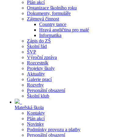
Plán akcí
Organizace školního roku
Dokumenty, formuláře
Zájmová činnost
Country tance
Hravá angličtina pro malé
Informatika
Zápis do ZŠ
Školní řád
ŠVP
Výroční zpráva
Rozcestník
Projekty školy
Aktuality
Galerie prací
Rozvrhy
Personální obsazení
Školní klub
Mateřská škola
Kontakty
Plán akcí
Novinky
Podmínky provozu a platby
Personální obsazení