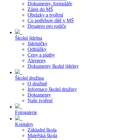
Dokumenty, formuláře
Zápis do MŠ
Obrázky a tvoření
Co potřebuje dítě v MŠ
Desatero pro rodiče
Školní jídelna
Jídelníčky
Odhlášky
Ceny a platby
Alergeny
Dokumenty školní jídelny
Školní družina
O družině
Informace školní družiny
Dokumenty
Naše tvoření
Fotogalerie
Kontakty
Základní škola
Mateřská škola