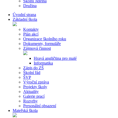
Školní Jídelna
Družina
Úvodní strana
Základní škola
Kontakty
Plán akcí
Organizace školního roku
Dokumenty, formuláře
Zájmová činnost
Hravá angličtina pro malé
Informatika
Zápis do ZŠ
Školní řád
ŠVP
Výroční zpráva
Projekty školy
Aktuality
Galerie prací
Rozvrhy
Personální obsazení
Mateřská škola