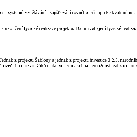
nnosti systémů vzdělávání - zajišťování rovného přístupu ke kvalitnímu 
a ukončení fyzické realizace projektu. Datum zahájení fyzické realizac
ednak z projektu Šablony a jednak z projektu investice 3.2.3. národn
roveň i na rozvoj žáků nadaných v reakci na nemožnost realizace pr