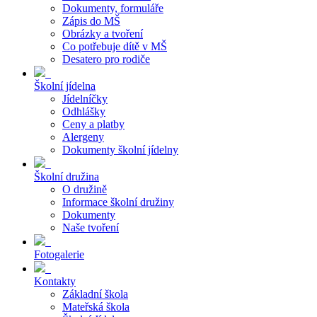
Dokumenty, formuláře
Zápis do MŠ
Obrázky a tvoření
Co potřebuje dítě v MŠ
Desatero pro rodiče
Školní jídelna
Jídelníčky
Odhlášky
Ceny a platby
Alergeny
Dokumenty školní jídelny
Školní družina
O družině
Informace školní družiny
Dokumenty
Naše tvoření
Fotogalerie
Kontakty
Základní škola
Mateřská škola