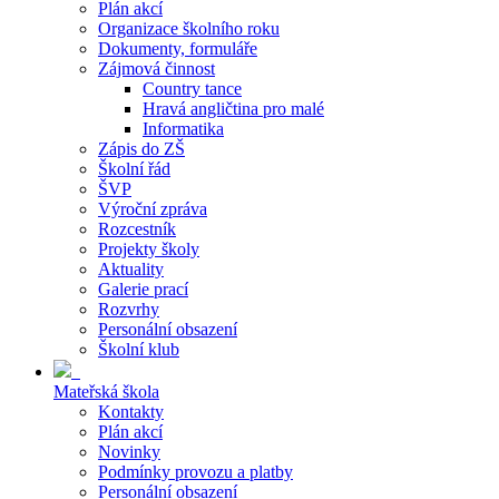
Plán akcí
Organizace školního roku
Dokumenty, formuláře
Zájmová činnost
Country tance
Hravá angličtina pro malé
Informatika
Zápis do ZŠ
Školní řád
ŠVP
Výroční zpráva
Rozcestník
Projekty školy
Aktuality
Galerie prací
Rozvrhy
Personální obsazení
Školní klub
Mateřská škola
Kontakty
Plán akcí
Novinky
Podmínky provozu a platby
Personální obsazení