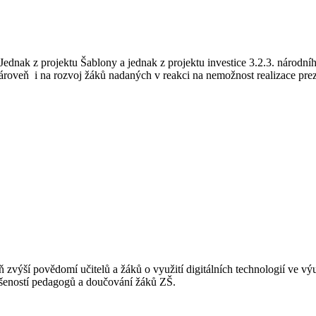
ednak z projektu Šablony a jednak z projektu investice 3.2.3. národn
roveň i na rozvoj žáků nadaných v reakci na nemožnost realizace pr
výší povědomí učitelů a žáků o využití digitálních technologií ve výu
ušeností pedagogů a doučování žáků ZŠ.