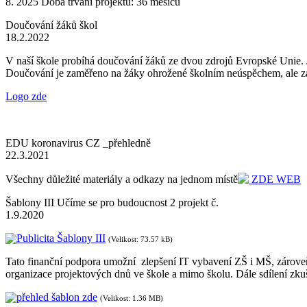
8. 2025 Doba trvání projektu: 36 měsíců
Doučování žáků škol
18.2.2022
V naší škole probíhá doučování žáků ze dvou zdrojů Evropské Unie. J
Doučování je zaměřeno na žáky ohrožené školním neúspěchem, ale zá
Logo zde
EDU koronavirus CZ _přehledně
22.3.2021
Všechny důležité materiály a odkazy na jednom místě
ZDE WEB
Šablony III Učíme se pro budoucnost 2 projekt č.
1.9.2020
Publicita Šablony III
(Velikost: 73.57 kB)
Tato finanční podpora umožní zlepšení IT vybavení ZŠ i MŠ, zároveň z
organizace projektových dnů ve škole a mimo školu. Dále sdílení zk
přehled šablon zde
(Velikost: 1.36 MB)