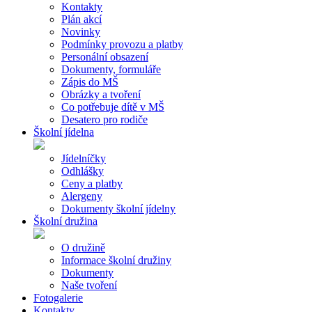
Kontakty
Plán akcí
Novinky
Podmínky provozu a platby
Personální obsazení
Dokumenty, formuláře
Zápis do MŠ
Obrázky a tvoření
Co potřebuje dítě v MŠ
Desatero pro rodiče
Školní jídelna
Jídelníčky
Odhlášky
Ceny a platby
Alergeny
Dokumenty školní jídelny
Školní družina
O družině
Informace školní družiny
Dokumenty
Naše tvoření
Fotogalerie
Kontakty