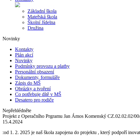
Základní škola
Mateřská škola
Školní Jídelna
Družina
Novinky
Kontakty
Plán akcí
Novinky
Podmínky provozu a platby
Personální obsazení
Dokumenty, formuláře
Zápis do MŠ
Obrázky a tvoření
Co potřebuje dítě v MŠ
Desatero pro rodiče
Nepřehlédněte
Projekt z Operačního Prgramu Jan Ámos Komenský CZ.02.02.02/0
15.4.2024
:od 1. 2. 2025 je naš škola zapojena do projektu , který podpoří inov