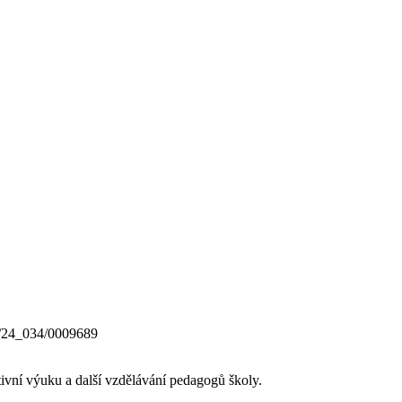
0/24_034/0009689
ativní výuku a další vzdělávání pedagogů školy.