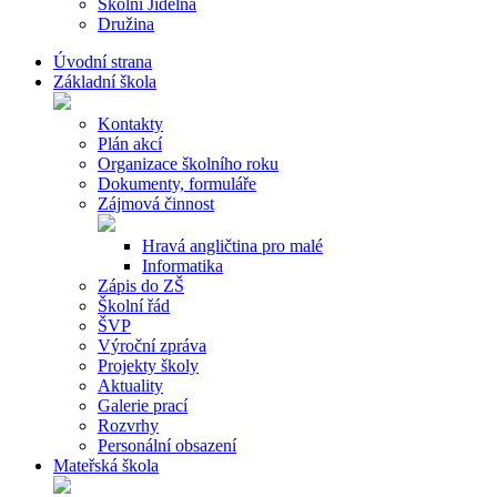
Školní Jídelna
Družina
Úvodní strana
Základní škola
Kontakty
Plán akcí
Organizace školního roku
Dokumenty, formuláře
Zájmová činnost
Hravá angličtina pro malé
Informatika
Zápis do ZŠ
Školní řád
ŠVP
Výroční zpráva
Projekty školy
Aktuality
Galerie prací
Rozvrhy
Personální obsazení
Mateřská škola