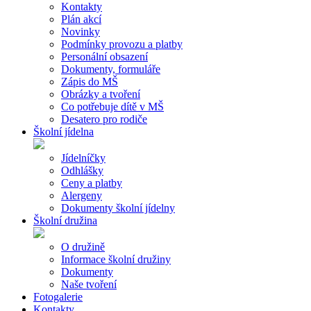
Kontakty
Plán akcí
Novinky
Podmínky provozu a platby
Personální obsazení
Dokumenty, formuláře
Zápis do MŠ
Obrázky a tvoření
Co potřebuje dítě v MŠ
Desatero pro rodiče
Školní jídelna
Jídelníčky
Odhlášky
Ceny a platby
Alergeny
Dokumenty školní jídelny
Školní družina
O družině
Informace školní družiny
Dokumenty
Naše tvoření
Fotogalerie
Kontakty