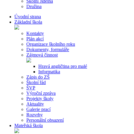
Školní Jídelna
Družina
Úvodní strana
Základní škola
Kontakty
Plán akcí
Organizace školního roku
Dokumenty, formuláře
Zájmová činnost
Hravá angličtina pro malé
Informatika
Zápis do ZŠ
Školní řád
ŠVP
Výroční zpráva
Projekty školy
Aktuality
Galerie prací
Rozvrhy
Personální obsazení
Mateřská škola