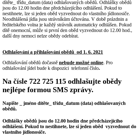
dítěte_ třídu_datum (data) odhlašovaných obědů. Odhlášky obědů
jsou do 12.00 hodin dne předcházejícího odhlášení. Pokud to
nestihnete, lze si jeden oběd vyzvednout do vlastního jídlonosiče.
Neodhlášená jídla jsou strávníkům účtována. V době prázdnin a
ředitelského volna je každý strávník automaticky odhlášen. Pokud
dítě onemocní, může si první den oběd vyzvednout do 12.00 hod.,
další dny nemoci nelze obědy odebírat.
Odhlašování a přihlašování obědů od 1. 6. 2021
Odhlašování obědů dočasně
nebude možné online
. Pro
odhlašování jídel bude k dispozici telefonní číslo
.
Na čísle
722 725 115
odhlašujte obědy
nejlépe formou SMS zprávy
.
Napište _ jméno dítěte_ třídu_datum (data) odhlašovaných
obědů.
Odhlášky obědů jsou do 12.00 hodin dne předcházejícího
odhlášení. Pokud to nestihnete, lze si jeden oběd vyzvednout do
vlastního jídlonosiče.