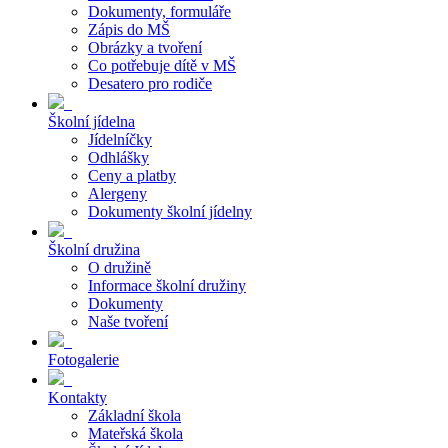
Dokumenty, formuláře
Zápis do MŠ
Obrázky a tvoření
Co potřebuje dítě v MŠ
Desatero pro rodiče
Školní jídelna
Jídelníčky
Odhlášky
Ceny a platby
Alergeny
Dokumenty školní jídelny
Školní družina
O družině
Informace školní družiny
Dokumenty
Naše tvoření
Fotogalerie
Kontakty
Základní škola
Mateřská škola