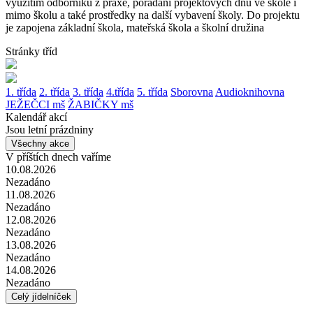
využitím odborníků z praxe, pořádání projektových dnů ve škole i
mimo školu a také prostředky na další vybavení školy. Do projektu
je zapojena základní škola, mateřská škola a školní družina
Stránky tříd
1. třída
2. třída
3. třída
4.třída
5. třída
Sborovna
Audioknihovna
JEŽEČCI mš
ŽABIČKY mš
Kalendář akcí
Jsou letní prázdniny
Všechny akce
V příštích dnech vaříme
10.08.2026
Nezadáno
11.08.2026
Nezadáno
12.08.2026
Nezadáno
13.08.2026
Nezadáno
14.08.2026
Nezadáno
Celý jídelníček