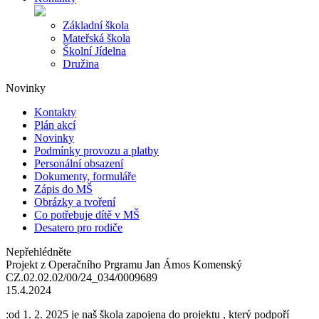
Základní škola
Mateřská škola
Školní Jídelna
Družina
Novinky
Kontakty
Plán akcí
Novinky
Podmínky provozu a platby
Personální obsazení
Dokumenty, formuláře
Zápis do MŠ
Obrázky a tvoření
Co potřebuje dítě v MŠ
Desatero pro rodiče
Nepřehlédněte
Projekt z Operačního Prgramu Jan Ámos Komenský
CZ.02.02.02/00/24_034/0009689
15.4.2024
:od 1. 2. 2025 je naš škola zapojena do projektu , který podpoří