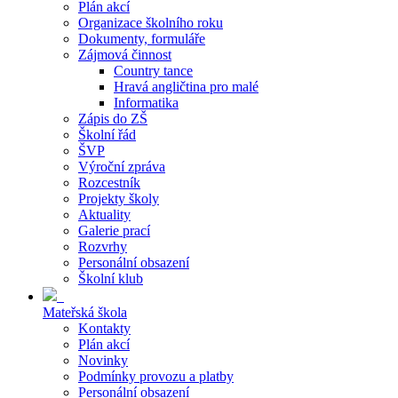
Plán akcí
Organizace školního roku
Dokumenty, formuláře
Zájmová činnost
Country tance
Hravá angličtina pro malé
Informatika
Zápis do ZŠ
Školní řád
ŠVP
Výroční zpráva
Rozcestník
Projekty školy
Aktuality
Galerie prací
Rozvrhy
Personální obsazení
Školní klub
Mateřská škola
Kontakty
Plán akcí
Novinky
Podmínky provozu a platby
Personální obsazení