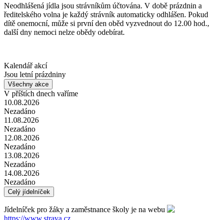
Neodhlášená jídla jsou strávníkům účtována. V době prázdnin a
ředitelského volna je každý strávník automaticky odhlášen. Pokud
dítě onemocní, může si první den oběd vyzvednout do 12.00 hod.,
další dny nemoci nelze obědy odebírat.
Kalendář akcí
Jsou letní prázdniny
Všechny akce
V příštích dnech vaříme
10.08.2026
Nezadáno
11.08.2026
Nezadáno
12.08.2026
Nezadáno
13.08.2026
Nezadáno
14.08.2026
Nezadáno
Celý jídelníček
Jídelníček pro žáky a zaměstnance školy je na webu
https://www.strava.cz