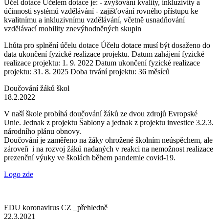
Účel dotace Účelem dotace je: - zvyšování kvality, inkluzivity a
účinnosti systémů vzdělávání - zajišťování rovného přístupu ke
kvalitnímu a inkluzivnímu vzdělávání, včetně usnadňování
vzdělávací mobility znevýhodněných skupin
Lhůta pro splnění účelu dotace Účelu dotace musí být dosaženo do
data ukončení fyzické realizace projektu. Datum zahájení fyzické
realizace projektu: 1. 9. 2022 Datum ukončení fyzické realizace
projektu: 31. 8. 2025 Doba trvání projektu: 36 měsíců
Doučování žáků škol
18.2.2022
V naší škole probíhá doučování žáků ze dvou zdrojů Evropské
Unie. Jednak z projektu Šablony a jednak z projektu investice 3.2.3.
národního plánu obnovy.
Doučování je zaměřeno na žáky ohrožené školním neúspěchem, ale
zároveň i na rozvoj žáků nadaných v reakci na nemožnost realizace
prezenční výuky ve školách během pandemie covid-19.
Logo zde
EDU koronavirus CZ _přehledně
22.3.2021