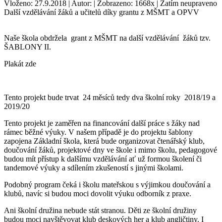
Vloženo: 27.9.2018 | Autor: | Zobrazeno: 1668x | Zatím neupraveno
Další vzdělávání žáků a učitelů díky grantu z MŠMT a OPVV
Naše škola obdržela grant z MŠMT na další vzdělávání žáků tzv.
ŠABLONY II.
Plakát zde
Tento projekt bude trvat 24 měsíců tedy dva školní roky 2018/19 a
2019/20
Tento projekt je zaměřen na financování další práce s žáky nad
rámec běžné výuky. V našem případě je do projektu šablony
zapojena Základní škola, která bude organizovat čtenářský klub,
doučování žáků, projektové dny ve škole i mimo školu, pedagogové
budou mít přístup k dalšímu vzdělávání ať už formou školení či
tandemové výuky a sdílením zkušeností s jinými školami.
Podobný program čeká i školu mateřskou s výjimkou doučování a
klubů, navíc si budou moci dovolit výuku odborník z praxe.
Ani školní družina nebude stát stranou. Děti ze školní družiny
budou moci navštěvovat klub deskových her a klub angličtiny. I