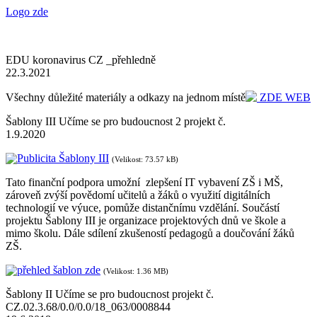
Logo zde
EDU koronavirus CZ _přehledně
22.3.2021
Všechny důležité materiály a odkazy na jednom místě
ZDE WEB
Šablony III Učíme se pro budoucnost 2 projekt č.
1.9.2020
Publicita Šablony III
(Velikost: 73.57 kB)
Tato finanční podpora umožní zlepšení IT vybavení ZŠ i MŠ,
zároveň zvýší povědomí učitelů a žáků o využití digitálních
technologií ve výuce, pomůže distančnímu vzdělání. Součástí
projektu Šablony III je organizace projektových dnů ve škole a
mimo školu. Dále sdílení zkušeností pedagogů a doučování žáků
ZŠ.
přehled šablon zde
(Velikost: 1.36 MB)
Šablony II Učíme se pro budoucnost projekt č.
CZ.02.3.68/0.0/0.0/18_063/0008844