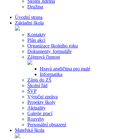
Školní Jídelna
Družina
Úvodní strana
Základní škola
Kontakty
Plán akcí
Organizace školního roku
Dokumenty, formuláře
Zájmová činnost
Hravá angličtina pro malé
Informatika
Zápis do ZŠ
Školní řád
ŠVP
Výroční zpráva
Projekty školy
Aktuality
Galerie prací
Rozvrhy
Personální obsazení
Mateřská škola