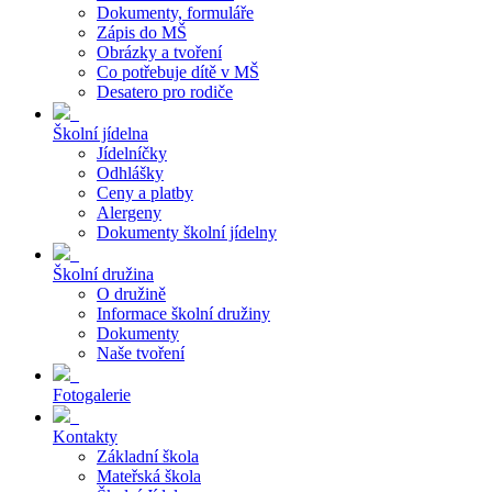
Dokumenty, formuláře
Zápis do MŠ
Obrázky a tvoření
Co potřebuje dítě v MŠ
Desatero pro rodiče
Školní jídelna
Jídelníčky
Odhlášky
Ceny a platby
Alergeny
Dokumenty školní jídelny
Školní družina
O družině
Informace školní družiny
Dokumenty
Naše tvoření
Fotogalerie
Kontakty
Základní škola
Mateřská škola