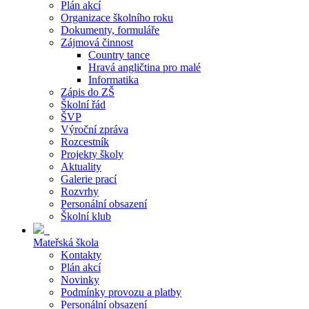
Plán akcí
Organizace školního roku
Dokumenty, formuláře
Zájmová činnost
Country tance
Hravá angličtina pro malé
Informatika
Zápis do ZŠ
Školní řád
ŠVP
Výroční zpráva
Rozcestník
Projekty školy
Aktuality
Galerie prací
Rozvrhy
Personální obsazení
Školní klub
Mateřská škola
Kontakty
Plán akcí
Novinky
Podmínky provozu a platby
Personální obsazení