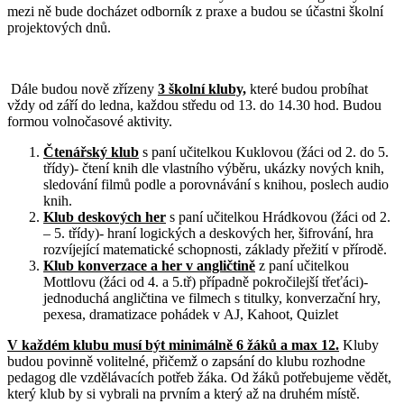
mezi ně bude docházet odborník z praxe a budou se účastni školní
projektových dnů.
Dále budou nově zřízeny
3 školní kluby,
které budou probíhat
vždy od září do ledna, každou středu od 13. do 14.30 hod. Budou
formou volnočasové aktivity.
Čtenářský klub
s paní učitelkou Kuklovou (žáci od 2. do 5.
třídy)- čtení knih dle vlastního výběru, ukázky nových knih,
sledování filmů podle a porovnávání s knihou, poslech audio
knih.
Klub deskových her
s paní učitelkou Hrádkovou (žáci od 2.
– 5. třídy)- hraní logických a deskových her, šifrování, hra
rozvíjející matematické schopnosti, základy přežití v přírodě.
Klub konverzace a her v angličtině
z paní učitelkou
Mottlovu (žáci od 4. a 5.tř) případně pokročilejší třeťáci)-
jednoduchá angličtina ve filmech s titulky, konverzační hry,
pexesa, dramatizace pohádek v AJ, Kahoot, Quizlet
V každém klubu musí být minimálně 6 žáků a max 12.
Kluby
budou povinně volitelné, přičemž o zapsání do klubu rozhodne
pedagog dle vzdělávacích potřeb žáka. Od žáků potřebujeme vědět,
který klub by si vybrali na prvním a který až na druhém místě.