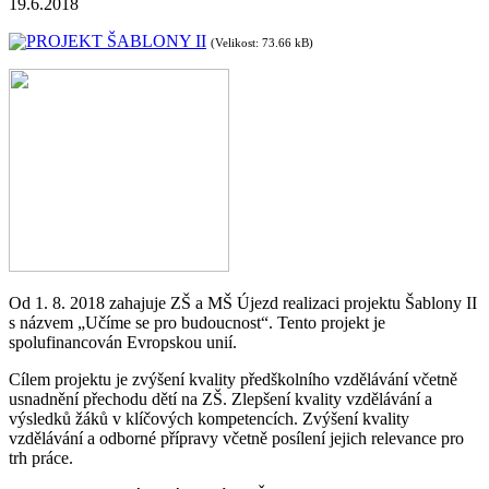
19.6.2018
PROJEKT ŠABLONY II
(Velikost: 73.66 kB)
Od 1. 8. 2018 zahajuje ZŠ a MŠ Újezd realizaci projektu Šablony II
s názvem „Učíme se pro budoucnost“. Tento projekt je
spolufinancován Evropskou unií.
Cílem projektu je zvýšení kvality předškolního vzdělávání včetně
usnadnění přechodu dětí na ZŠ. Zlepšení kvality vzdělávání a
výsledků žáků v klíčových kompetencích. Zvýšení kvality
vzdělávání a odborné přípravy včetně posílení jejich relevance pro
trh práce.