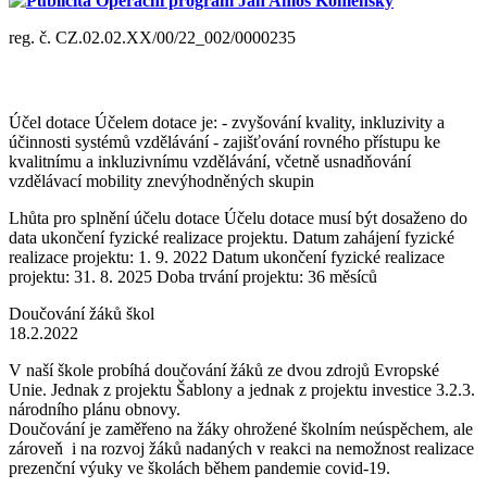
Publicita Operační program Jan Amos Komenský
reg. č. CZ.02.02.XX/00/22_002/0000235
Účel dotace Účelem dotace je: - zvyšování kvality, inkluzivity a
účinnosti systémů vzdělávání - zajišťování rovného přístupu ke
kvalitnímu a inkluzivnímu vzdělávání, včetně usnadňování
vzdělávací mobility znevýhodněných skupin
Lhůta pro splnění účelu dotace Účelu dotace musí být dosaženo do
data ukončení fyzické realizace projektu. Datum zahájení fyzické
realizace projektu: 1. 9. 2022 Datum ukončení fyzické realizace
projektu: 31. 8. 2025 Doba trvání projektu: 36 měsíců
Doučování žáků škol
18.2.2022
V naší škole probíhá doučování žáků ze dvou zdrojů Evropské
Unie. Jednak z projektu Šablony a jednak z projektu investice 3.2.3.
národního plánu obnovy.
Doučování je zaměřeno na žáky ohrožené školním neúspěchem, ale
zároveň i na rozvoj žáků nadaných v reakci na nemožnost realizace
prezenční výuky ve školách během pandemie covid-19.