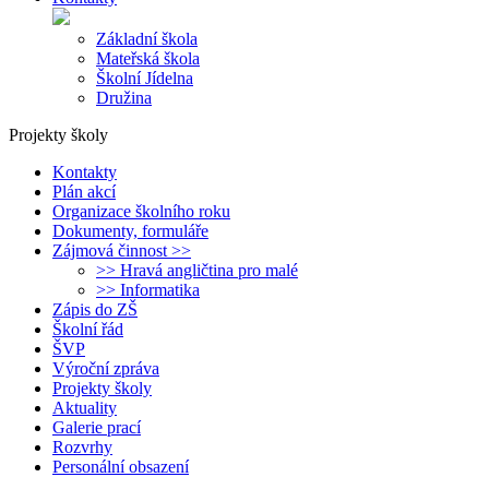
Základní škola
Mateřská škola
Školní Jídelna
Družina
Projekty školy
Kontakty
Plán akcí
Organizace školního roku
Dokumenty, formuláře
Zájmová činnost >>
>> Hravá angličtina pro malé
>> Informatika
Zápis do ZŠ
Školní řád
ŠVP
Výroční zpráva
Projekty školy
Aktuality
Galerie prací
Rozvrhy
Personální obsazení