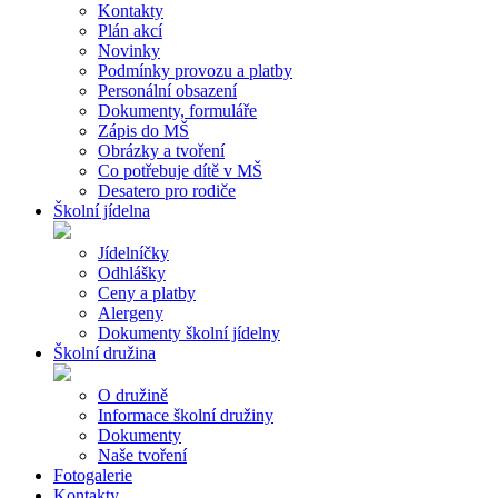
Kontakty
Plán akcí
Novinky
Podmínky provozu a platby
Personální obsazení
Dokumenty, formuláře
Zápis do MŠ
Obrázky a tvoření
Co potřebuje dítě v MŠ
Desatero pro rodiče
Školní jídelna
Jídelníčky
Odhlášky
Ceny a platby
Alergeny
Dokumenty školní jídelny
Školní družina
O družině
Informace školní družiny
Dokumenty
Naše tvoření
Fotogalerie
Kontakty