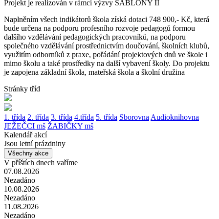
Projekt je realizován v rámci výzvy ŠABLONY II
Naplněním všech indikátorů škola získá dotaci 748 900,- Kč, která
bude určena na podporu profesního rozvoje pedagogů formou
dalšího vzdělávání pedagogických pracovníků, na podporu
společného vzdělávání prostřednictvím doučování, školních klubů,
využitím odborníků z praxe, pořádání projektových dnů ve škole i
mimo školu a také prostředky na další vybavení školy. Do projektu
je zapojena základní škola, mateřská škola a školní družina
Stránky tříd
1. třída
2. třída
3. třída
4.třída
5. třída
Sborovna
Audioknihovna
JEŽEČCI mš
ŽABIČKY mš
Kalendář akcí
Jsou letní prázdniny
Všechny akce
V příštích dnech vaříme
07.08.2026
Nezadáno
10.08.2026
Nezadáno
11.08.2026
Nezadáno